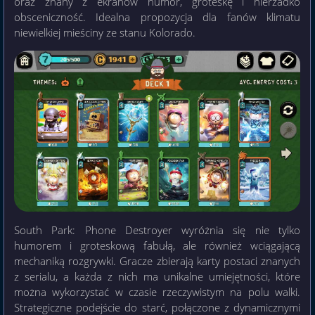
oraz znany z ekranów humor, groteskę i nierzadko
obsceniczność. Idealna propozycja dla fanów klimatu
niewielkiej mieściny ze stanu Kolorado.
South Park: Phone Destroyer wyróżnia się nie tylko
humorem i groteskową fabułą, ale również wciągającą
mechaniką rozgrywki. Gracze zbierają karty postaci znanych
z serialu, a każda z nich ma unikalne umiejętności, które
można wykorzystać w czasie rzeczywistym na polu walki.
Strategiczne podejście do starć, połączone z dynamicznymi