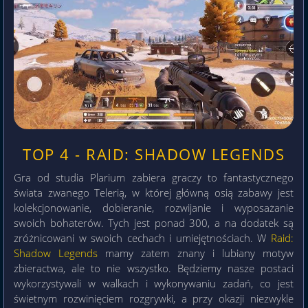
TOP 4 - RAID: SHADOW LEGENDS
Gra od studia Plarium zabiera graczy to fantastycznego
świata zwanego Telerią, w której główną osią zabawy jest
kolekcjonowanie, dobieranie, rozwijanie i wyposażanie
swoich bohaterów. Tych jest ponad 300, a na dodatek są
zróżnicowani w swoich cechach i umiejętnościach. W
Raid:
Shadow Legends
mamy zatem znany i lubiany motyw
zbieractwa, ale to nie wszystko. Będziemy nasze postaci
wykorzystywali w walkach i wykonywaniu zadań, co jest
świetnym rozwinięciem rozgrywki, a przy okazji niezwykle