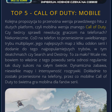
TOP 5 - CALL OF DUTY: MOBILE
Kolejna propozycja to przenośna wersja prawdziwego hitu z
dużych platform, czyli mobilna wersja znanego
Call of Duty
.
Czy twórcy sprawili rewolucję graczom na telefonach?
Niekoniecznie. CoD na telefon to przeniesienie uwielbianego
trybu multiplayer, jego najlepszych map z kilku odsłon serii i
dodanie do tego najpopularniejszych trybów, w tym
deatchmatch czy Search and Destroy. To za mało? Wcale nie,
bowiem to właśnie z tego powodu seria odnosi regularnie
tak duży sukces na całym świecie. Dynamiczna zabawa,
niewielkie mapy i intensywność rozgrywki. Dokładnie to
zostało przeniesione na telefony, przez co mobilne Call of
Duty to świetna gra mobilna dla fanów serii.