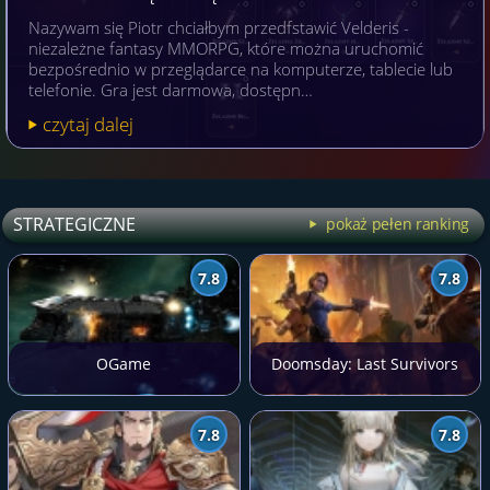
Nazywam się Piotr chciałbym przedfstawić Velderis -
niezależne fantasy MMORPG, które można uruchomić
bezpośrednio w przeglądarce na komputerze, tablecie lub
telefonie. Gra jest darmowa, dostępn…
czytaj dalej
STRATEGICZNE
pokaż pełen ranking
7.8
7.8
OGame
Doomsday: Last Survivors
7.8
7.8