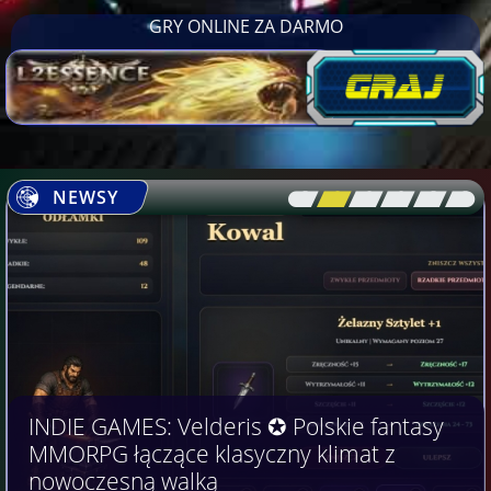
GRY ONLINE ZA DARMO
NEWSY
[\
\\
\\
\\
\\
\]
INDIE GAMES: Velderis ✪ Polskie fantasy
MMORPG łączące klasyczny klimat z
nowoczesną walką