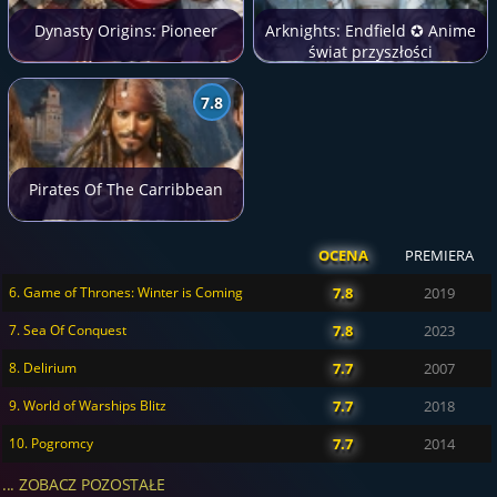
Dynasty Origins: Pioneer
Arknights: Endfield ✪ Anime
świat przyszłości
7.8
Pirates Of The Carribbean
OCENA
PREMIERA
6. Game of Thrones: Winter is Coming
7.8
2019
7. Sea Of Conquest
7.8
2023
8. Delirium
7.7
2007
9. World of Warships Blitz
7.7
2018
10. Pogromcy
7.7
2014
... ZOBACZ POZOSTAŁE