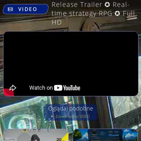
Release Trailer ✪ Real-
VIDEO
time strategy RPG ✪ Full
HD
Oglądaj podobne
Zobacz więcej VIDEO