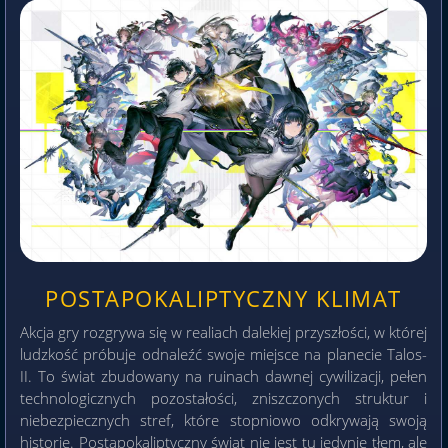
POSTAPOKALIPTYCZNY KLIMAT
Akcja gry rozgrywa się w realiach dalekiej przyszłości, w której
ludzkość próbuje odnaleźć swoje miejsce na planecie Talos-
II. To świat zbudowany na ruinach dawnej cywilizacji, pełen
technologicznych pozostałości, zniszczonych struktur i
niebezpiecznych stref, które stopniowo odkrywają swoją
historię. Postapokaliptyczny świat nie jest tu jedynie tłem, ale