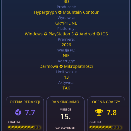
3D
Producent:
Hypergryph ✪ Mountain Contour
Wydawca:
GRYPHLINE
Platformy:
Windows ✪ PlayStation 5 ✪ Android ✪ iOS
Premiera:
2026
Wersja PL:
NIE
Koszt gry:
Darmowa ✪ Mikropłatności
Limit wieku:
13
Aktywna:
TAK
OCENA REDAKCJI
RANKING MMO
OCENA GRACZY
7.7
MIEJSCE
7.8
15.
GRAFIKA
GRAFIKA
[
\
\
\
\
\
\
\
\
]
[
\
\
\
\
\
\
\
\
]
WG GATUNKU