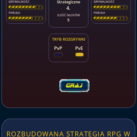
Strategiczne
GRYWALNOŚĆ
GRYWALNOŚĆ
4.
[
\
\
\
\
\
\
\
\
]
[
\
\
\
\
\
\
\
\
]
FABUŁA
FABUŁA
ILOŚĆ GŁOSÓW
[
\
\
\
\
\
\
\
\
]
[
\
\
\
\
\
\
\
\
]
5
TRYB ROZGRYWKI
PvP
PvE
ROZBUDOWANA STRATEGIA RPG W