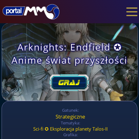
Arknights: Endfield ✪
Anime świat przyszłości
Gatunek:
Strategiczne
Tematyka:
Sci-fi ✪ Eksploracja planety Talos-II
Grafika: