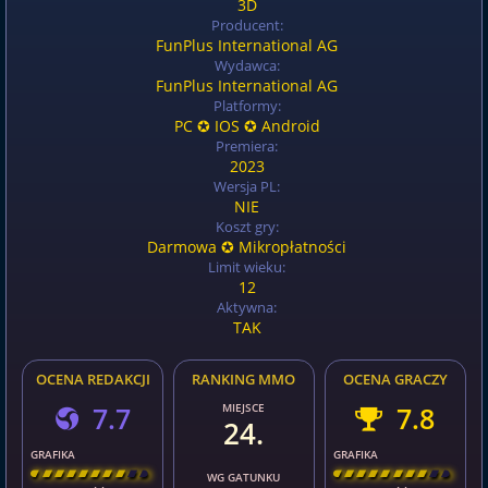
3D
Producent:
FunPlus International AG
Wydawca:
FunPlus International AG
Platformy:
PC ✪ IOS ✪ Android
Premiera:
2023
Wersja PL:
NIE
Koszt gry:
Darmowa ✪ Mikropłatności
Limit wieku:
12
Aktywna:
TAK
OCENA REDAKCJI
RANKING MMO
OCENA GRACZY
7.7
MIEJSCE
7.8
24.
GRAFIKA
GRAFIKA
[
\
\
\
\
\
\
\
\
]
[
\
\
\
\
\
\
\
\
]
WG GATUNKU