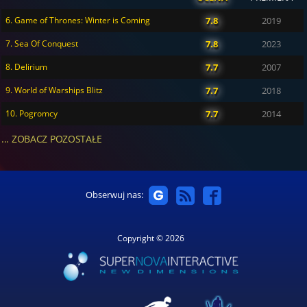
6. Game of Thrones: Winter is Coming
7.8
2019
7. Sea Of Conquest
7.8
2023
8. Delirium
7.7
2007
9. World of Warships Blitz
7.7
2018
10. Pogromcy
7.7
2014
... ZOBACZ POZOSTAŁE
Obserwuj nas:
Copyright © 2026