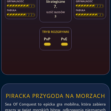
Strategiczne
GRYWALNOŚĆ
GRYWALNOŚĆ
7.
[
\
\
\
\
\
\
\
\
]
[
\
\
\
\
\
\
\
\
]
FABUŁA
FABUŁA
ILOŚĆ GŁOSÓW
[
\
\
\
\
\
\
\
\
]
[
\
\
\
\
\
\
\
\
]
3
TRYB ROZGRYWKI
PvP
PvE
PIRACKA PRZYGODA NA MORZACH
Sea Of Conquest to epicka gra mobilna, która zabiera
graczy w świat morskich bitew, odkrywania nieznanych