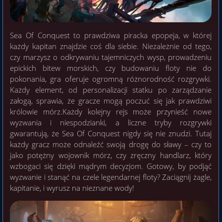
Sea Of Conquest to prawdziwa piracka epopeja, w której
każdy kapitan znajdzie coś dla siebie. Niezależnie od tego,
czy marzysz o odkrywaniu tajemniczych wysp, prowadzeniu
epickich bitew morskich, czy budowaniu floty nie do
pokonania, gra oferuje ogromną różnorodność rozgrywki.
Każdy element, od personalizacji statku po zarządzanie
załogą, sprawia, że gracze mogą poczuć się jak prawdziwi
królowie mórz.Każdy kolejny rejs może przynieść nowe
wyzwania i niespodzianki, a liczne tryby rozgrywki
gwarantują, że Sea Of Conquest nigdy się nie znudzi. Tutaj
każdy gracz może odnaleźć swoją drogę do sławy – czy to
jako potężny wojownik mórz, czy zręczny handlarz, który
wzbogaci się dzięki mądrym decyzjom. Gotowy, by podjąć
wyzwanie i stanąć na czele legendarnej floty? Zaciągnij żagle,
kapitanie, i wyrusz na nieznane wody!