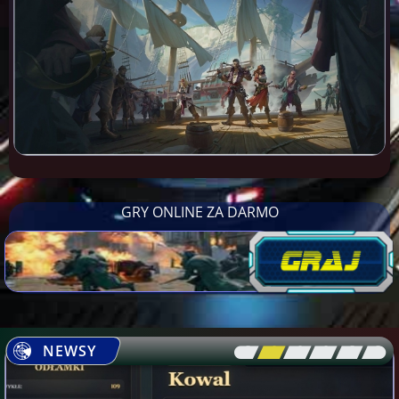
GRY ONLINE ZA DARMO
NEWSY
[\
\\
\\
\\
\\
\]