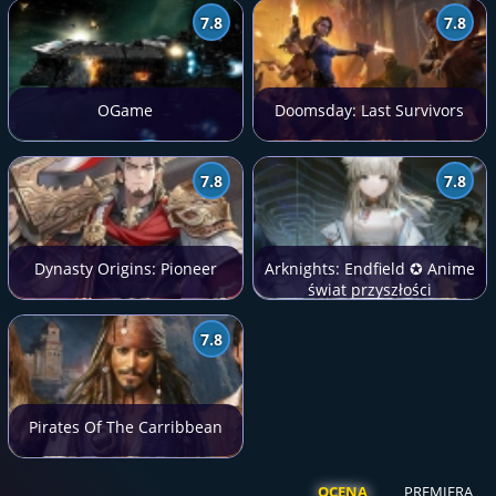
7.8
7.8
OGame
Doomsday: Last Survivors
7.8
7.8
Dynasty Origins: Pioneer
Arknights: Endfield ✪ Anime
świat przyszłości
7.8
Pirates Of The Carribbean
OCENA
PREMIERA