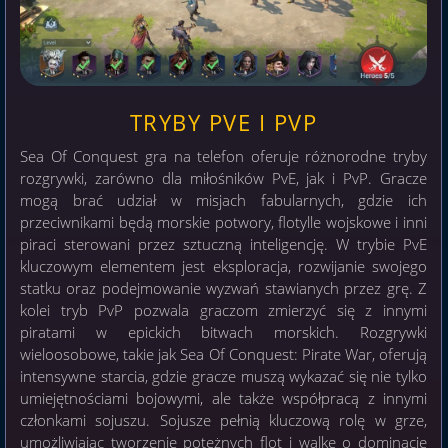
TRYBY PVE I PVP
Sea Of Conquest gra na telefon oferuje różnorodne tryby
rozgrywki, zarówno dla miłośników PvE, jak i PvP. Gracze
mogą brać udział w misjach fabularnych, gdzie ich
przeciwnikami będą morskie potwory, flotylle wojskowe i inni
piraci sterowani przez sztuczną inteligencję. W trybie PvE
kluczowym elementem jest eksploracja, rozwijanie swojego
statku oraz podejmowanie wyzwań stawianych przez grę. Z
kolei tryb PvP pozwala graczom zmierzyć się z innymi
piratami w epickich bitwach morskich. Rozgrywki
wieloosobowe, takie jak Sea Of Conquest: Pirate War, oferują
intensywne starcia, gdzie gracze muszą wykazać się nie tylko
umiejętnościami bojowymi, ale także współpracą z innymi
członkami sojuszu. Sojusze pełnią kluczową rolę w grze,
umożliwiając tworzenie potężnych flot i walkę o dominację