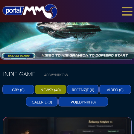
INDIE GAME
40 WYNIKÓW
GRY
(0)
NEWSY
(40)
RECENZJE
(0)
VIDEO
(0)
GALERIE
(0)
POJEDYNKI
(0)