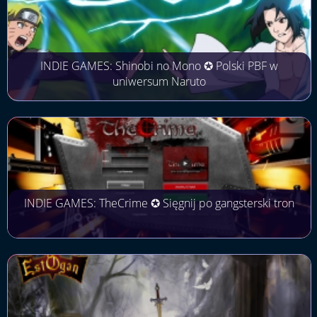
INDIE GAMES: Shinobi no Mono ✪ Polski PBF w
uniwersum Naruto
INDIE GAMES: TheCrime ✪ Sięgnij po gangsterski tron