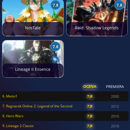
7.8
7.8
NosTale
Raid: Shadow Legends
7.8
Lineage II Essence
OCENA
PREMIERA
6. Metin1
7.8
2000
7. Ragnarok Online 2: Legend of the Second
7.8
2012
8. Hero Wars
7.8
2016
9. Lineage 2 Classic
7.8
2018