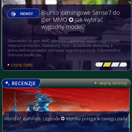
Biurko gamingowe Sense7 do
NEWSY
gier MMO ✪ Jak wybrać
wygodny model?
Stanowisko do gier MMO powinno zapewniać wystarczająco dużo
miejsca na monitor, klawiaturę, mysz i dodatkowe akcesoria, a
jednocześnie pozwalać zachować wygodną pozycję. Odpowiednio
dobrane biurko uła…
czytaj dalej
[\
\\
\\
\]
RECENZJE
więcej recenzji
World of Warships: Legends ✪ Morska potęga w zasięgu pada