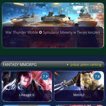
War Thunder Mobile ✪ Symulator bitewny w Twojej kieszeni
FANTASY MMORPG
pokaż pełen ranking
7.9
7.8
Lineage II
Metin2