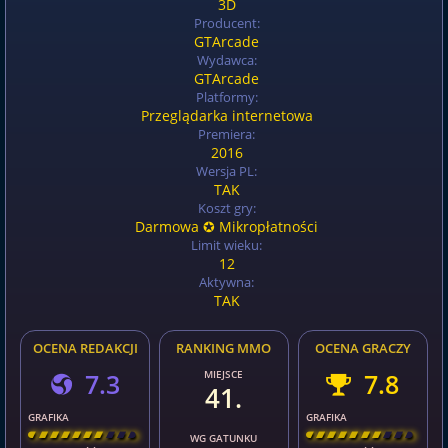
3D
Producent:
GTArcade
Wydawca:
GTArcade
Platformy:
Przeglądarka internetowa
Premiera:
2016
Wersja PL:
TAK
Koszt gry:
Darmowa ✪ Mikropłatności
Limit wieku:
12
Aktywna:
TAK
OCENA REDAKCJI
RANKING MMO
OCENA GRACZY
7.3
MIEJSCE
7.8
41.
GRAFIKA
GRAFIKA
[
\
\
\
\
\
\
\
\
]
[
\
\
\
\
\
\
\
\
]
WG GATUNKU