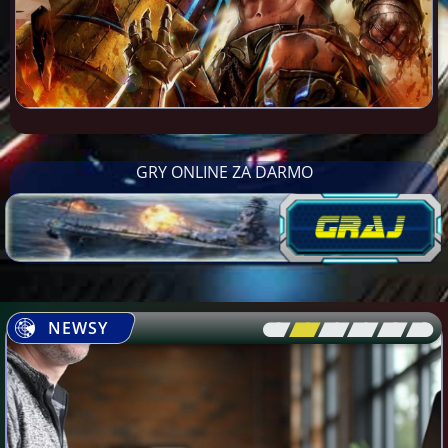
GRY ONLINE ZA DARMO
NEWSY
[\
\\
\\
\\
\\
\]