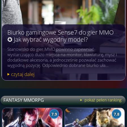
Biurko gamingowe Sense7 do gier MMO
✪ Jak wybrać wygodny model?
Stanowisko do gier MMO powinno zapewniać
wystarczająco dużo miejsca na monitor, klawiaturę, mysz i
dodatkowe akcesoria, a jednocześnie pozwalać zachować
wygodną pozycję. Odpowiednio dobrane biurko uła…
czytaj dalej
FANTASY MMORPG
pokaż pełen ranking
7.9
7.8