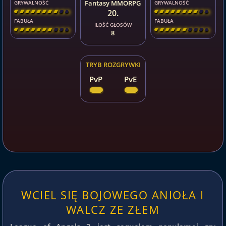
Fantasy MMORPG
GRYWALNOŚĆ
GRYWALNOŚĆ
20.
[
\
\
\
\
\
\
\
\
]
[
\
\
\
\
\
\
\
\
]
FABUŁA
FABUŁA
ILOŚĆ GŁOSÓW
[
\
\
\
\
\
\
\
\
]
[
\
\
\
\
\
\
\
\
]
8
TRYB ROZGRYWKI
PvP
PvE
WCIEL SIĘ BOJOWEGO ANIOŁA I
WALCZ ZE ZŁEM