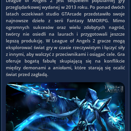
League of Angels 2 jest sequelem popularnej gry
przeglądarkowej wydanej w 2013 roku. Po ponad dwóch
latach oczekiwań studio GTArcade przedstawiło swoje
najnowsze dzieło z serii Fantasy MMORPG. Mimo
ogromnych sukcesów oraz wielu zdobytych nagród,
twórcy nie osiedli na laurach i przygotowali jeszcze
lepszą produkcję. W League of Angels 2 gracze mogą
eksplorować świat gry w czasie rzeczywistym i łączyć siły
z innymi, aby walczyć z przeciwnikami i osiągać cele. Gra
oferuje bogatą fabułę skupiającą się na konflikcie
między demonami a aniołami, które starają się ocalić
świat przed zagładą.