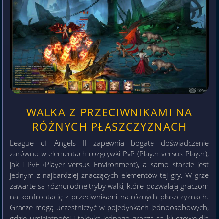
WALKA Z PRZECIWNIKAMI NA
RÓŻNYCH PŁASZCZYZNACH
League of Angels II zapewnia bogate doświadczenie
zarówno w elementach rozgrywki PvP (Player versus Player),
jak i PvE (Player versus Environment), a samo starcie jest
jednym z najbardziej znaczących elementów tej gry. W grze
zawarte są różnorodne tryby walki, które pozwalają graczom
na konfrontację z przeciwnikami na różnych płaszczyznach.
Gracze mogą uczestniczyć w pojedynkach jednoosobowych,
gdzie umiejętności i taktyka jednego gracza są kluczowe dla