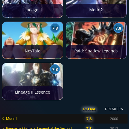
Lineage II
Metin2
7.8
7.8
NosTale
Raid: Shadow Legends
7.8
Lineage II Essence
OCENA
PREMIERA
6. Metin1
7.8
2000
7. Ragnarok Online 2: Legend of the Second
7.8
2012