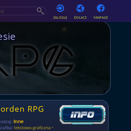
ZALOGUJ
DOLACZ
FANPAGE
esie
Jorden RPG
Inne
Rodzaj:
rafika:
tekstowo-graficzna •