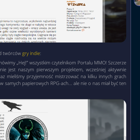
od twórców
gry indie
:
mówimy „Hej!” wszystkim czytelnikom Portalu MMO! Szczerze
nie jest naszym pierwszym projektem, wcześniej aktywnie
az mieliśmy przyjemność mistrzować na kilku innych grach
 w samych papierowych RPG-ach... ale nie o nas miał być ten