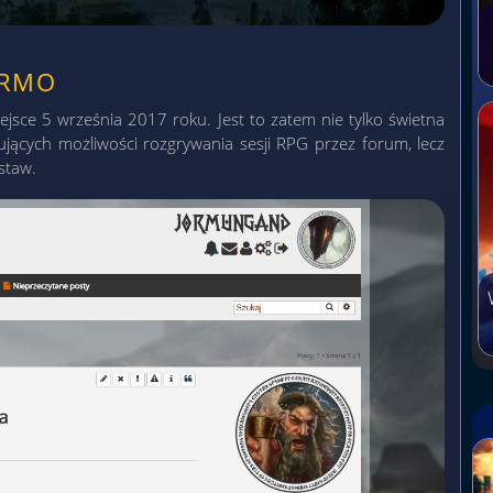
ARMO
ejsce 5 września 2017 roku. Jest to zatem nie tylko świetna
ujących możliwości rozgrywania sesji RPG przez forum, lecz
staw.