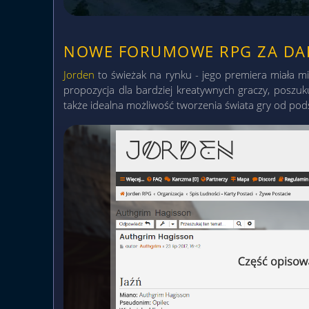
NOWE FORUMOWE RPG ZA D
Jorden
to świeżak na rynku - jego premiera miała mi
propozycja dla bardziej kreatywnych graczy, poszuk
także idealna możliwość tworzenia świata gry od pod