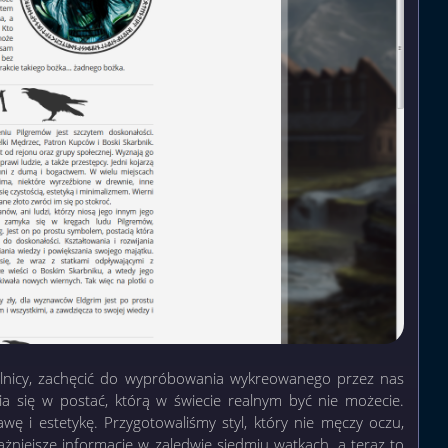
elnicy, zachęcić do wypróbowania wykreowanego przez nas
ia się w postać, którą w świecie realnym być nie możecie.
ę i estetykę. Przygotowaliśmy styl, który nie męczy oczu,
żniejsze informacje w zaledwie siedmiu wątkach, a teraz to