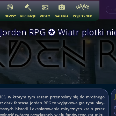
O
NEWSY
RECENZJE
VIDEO
GALERIA
POJEDYNEK
Jorden RPG ✪ Wiatr plotki ni
MES, w którym tym razem przenosimy się do mroźnego
az dark fantasy. Jorden RPG to wyjątkowa gra typu play-
asnych historii i eksplorowanie mitycznych krain przez
G
 wolność twórcza przyciągnęły wielu fanów tego gatunku.