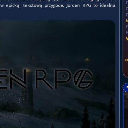
ę w epicką, tekstową przygodę, Jorden RPG to idealna
P
P
G