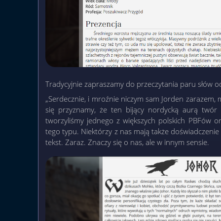
Tradycyjnie zapraszamy do przeczytania paru słów 
„Serdecznie, i mroźnie niczym sam Jorden zarazem, 
się przyznamy, że ten bijący nordycką aurą twór 
tworzyliśmy jednego z większych polskich PBFów or
tego typu. Niektórzy z nas mają także doświadczenie
tekst. Zaraz. Znaczy się o nas, ale w innym sensie.