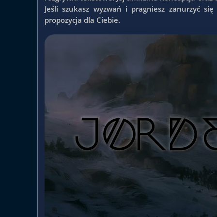
Jeśli szukasz wyzwań i pragniesz zanurzyć si
propozycja dla Ciebie.