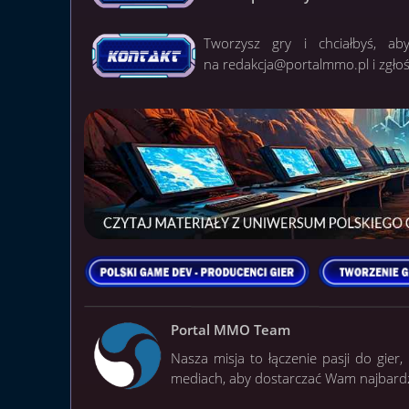
Tworzysz gry i chciałbyś, ab
na
redakcja@portalmmo.pl
i zgło
Portal MMO Team
Nasza misja to łączenie pasji do gier
mediach, aby dostarczać Wam najbardzie