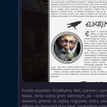
Przede wszystkim chcielibyśmy Was, szanowni czyt
świata, dania szansy grom tekstowym, jak i wcielen
Stawiamy głównie na szybką rozgrywkę, dobrą zabaw
daliśmy do dyspozycji duży świat, zamknęliśmy najwa