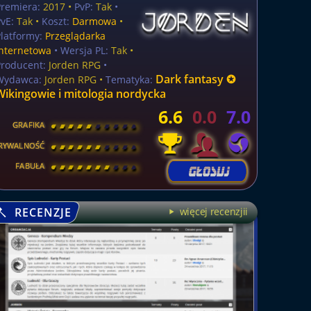
Premiera:
2017 •
PvP:
Tak
•
vE:
Tak •
Koszt:
Darmowa
•
latformy:
Przeglądarka
internetowa
• Wersja PL:
Tak
•
Producent:
Jorden RPG
•
Dark fantasy ✪
Wydawca:
Jorden RPG •
Tematyka:
Wikingowie i mitologia nordycka
6.6
0.0
7.0
GRAFIKA
[
\
\
\
\
\
\
\
\
]
RYWALNOŚĆ
[
\
\
\
\
\
\
\
\
]
FABUŁA
[
\
\
\
\
\
\
\
\
]
RECENZJE
więcej recenzjii