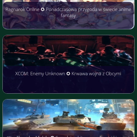
Ragnarok Online ✪ Ponadczasowa przygoda w świecie anime
fantasy
XCOM: Enemy Unknown ✪ Krwawa wojna z Obcymi