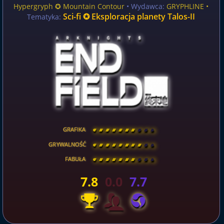
Hypergryph ✪ Mountain Contour
• Wydawca:
GRYPHLINE •
Sci-fi ✪ Eksploracja planety Talos-II
Tematyka:
GRAFIKA
[
\
\
\
\
\
\
\
\
]
GRYWALNOŚĆ
[
\
\
\
\
\
\
\
\
]
FABUŁA
[
\
\
\
\
\
\
\
\
]
7.8
0.0
7.7