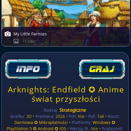
My Little Farmies
15 zdjęć
Arknights: Endfield ✪ Anime
świat przyszłości
Strategiczne
Rodzaj:
Grafika:
3D •
Premiera:
2026 •
PvP:
Nie
• PvE:
Tak •
Koszt:
Darmowa ✪ Mikropłatności
•
Platformy:
Windows ✪
PlayStation 5 ✪ Android ✪ iOS
• Wersja PL:
Nie
•
Producent: