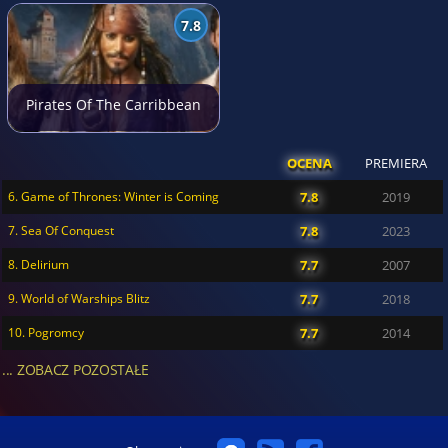
7.8
Pirates Of The Carribbean
OCENA
PREMIERA
6. Game of Thrones: Winter is Coming
7.8
2019
7. Sea Of Conquest
7.8
2023
8. Delirium
7.7
2007
9. World of Warships Blitz
7.7
2018
10. Pogromcy
7.7
2014
... ZOBACZ POZOSTAŁE