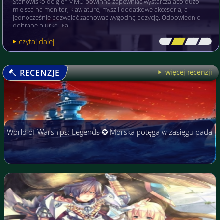
Stanowisko do gier MMO powinno zapewniać wystarczająco dużo
miejsca na monitor, klawiaturę, mysz i dodatkowe akcesoria, a
jednocześnie pozwalać zachować wygodną pozycję. Odpowiednio
dobrane biurko uła…
czytaj dalej
[\
\\
\\
\]
RECENZJE
więcej recenzji
World of Warships: Legends ✪ Morska potęga w zasięgu pada