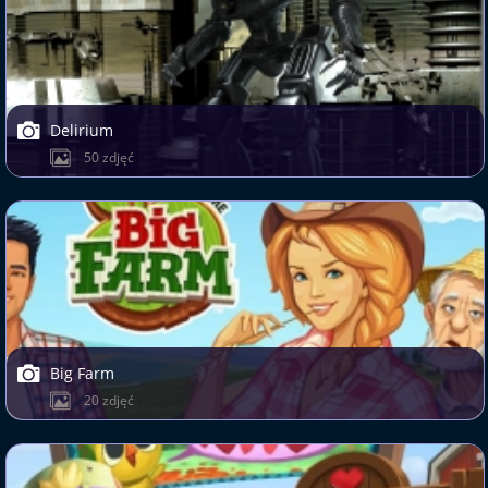
Delirium
50 zdjęć
Big Farm
20 zdjęć