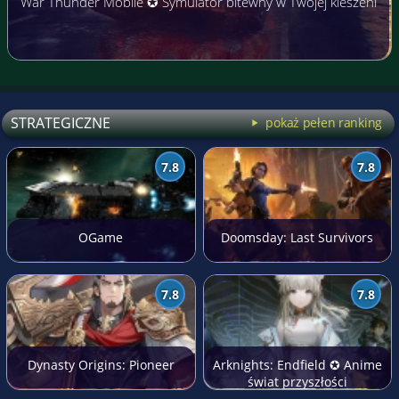
War Thunder Mobile ✪ Symulator bitewny w Twojej kieszeni
STRATEGICZNE
pokaż pełen ranking
7.8
7.8
OGame
Doomsday: Last Survivors
7.8
7.8
Dynasty Origins: Pioneer
Arknights: Endfield ✪ Anime
świat przyszłości