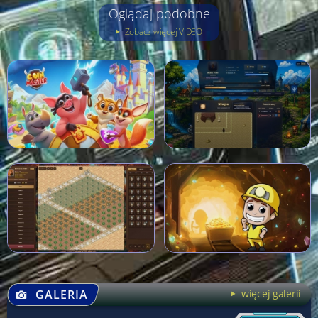
Oglądaj podobne
Zobacz więcej VIDEO
GALERIA
więcej galerii