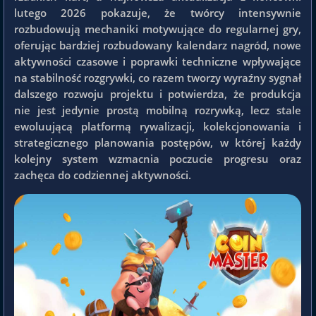
lutego 2026 pokazuje, że twórcy intensywnie
rozbudowują mechaniki motywujące do regularnej gry,
oferując bardziej rozbudowany kalendarz nagród, nowe
aktywności czasowe i poprawki techniczne wpływające
na stabilność rozgrywki, co razem tworzy wyraźny sygnał
dalszego rozwoju projektu i potwierdza, że produkcja
nie jest jedynie prostą mobilną rozrywką, lecz stale
ewoluującą platformą rywalizacji, kolekcjonowania i
strategicznego planowania postępów, w której każdy
kolejny system wzmacnia poczucie progresu oraz
zachęca do codziennej aktywności.