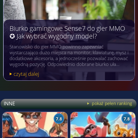
Biurko gamingowe Sense7 do gier MMO
✪ Jak wybrać wygodny model?
Stanowisko do gier MMO powinno zapewniać
wystarczająco dużo miejsca na monitor, klawiaturę, mysz i
dodatkowe akcesoria, a jednocześnie pozwalać zachować
wygodną pozycję. Odpowiednio dobrane biurko uła…
czytaj dalej
INNE
pokaż pełen ranking
7.8
7.8