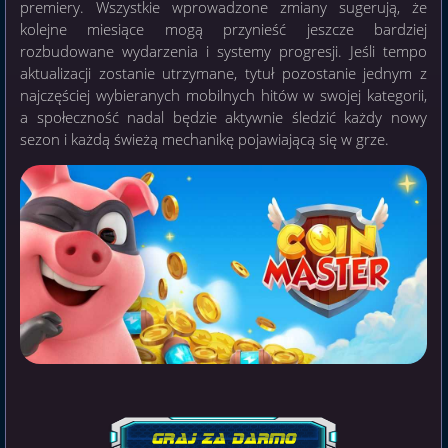
premiery. Wszystkie wprowadzone zmiany sugerują, że
kolejne miesiące mogą przynieść jeszcze bardziej
rozbudowane wydarzenia i systemy progresji. Jeśli tempo
aktualizacji zostanie utrzymane, tytuł pozostanie jednym z
najczęściej wybieranych mobilnych hitów w swojej kategorii,
a społeczność nadal będzie aktywnie śledzić każdy nowy
sezon i każdą świeżą mechanikę pojawiającą się w grze.