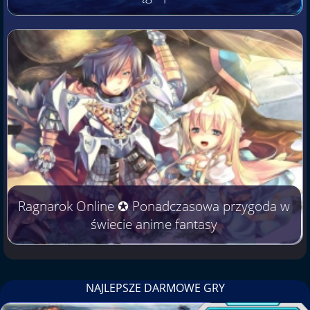
Ragnarok Online ✪ Ponadczasowa przygoda w
świecie anime fantasy
NAJLEPSZE DARMOWE GRY