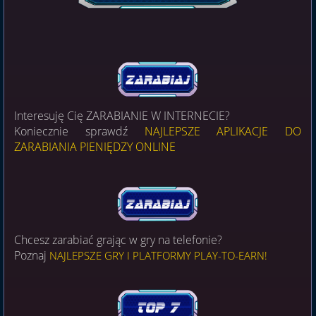
Interesuję Cię ZARABIANIE W INTERNECIE?
Koniecznie sprawdź
NAJLEPSZE APLIKACJE DO
ZARABIANIA PIENIĘDZY ONLINE
Chcesz zarabiać grając w gry na telefonie?
Poznaj
NAJLEPSZE GRY I PLATFORMY PLAY-TO-EARN!