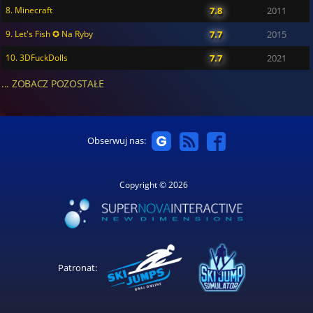
8. Minecraft
7.8
2011
9. Let's Fish ✪ Na Ryby
7.7
2015
10. 3DFuckDolls
7.7
2021
... ZOBACZ POZOSTAŁE
Obserwuj nas:
Copyright © 2026
Patronat: