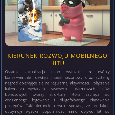
KIERUNEK ROZWOJU MOBILNEGO
HITU
Ostatnia aktualizacja jasno wskazuje, że twórcy
konsekwentnie rozwijają model sezonowy oraz systemy
nagród opierające się na regularnej aktywności. Połączenie
kalendarza, wydarzeń czasowych i darmowych linków
bonusowych tworzy strukturę, która zachęca do
codziennego logowania i długofalowego planowania
postępów. Taki kierunek rozwoju sprawia, że produkcja
utrzymuje wysoką popularność mimo upływu lat od