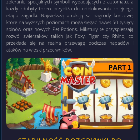
zbieraniu specjalnych symboli wypadających z automatu, a
każdy zdobyty token przybliża do odblokowania kolejnego
etapu zagadki. Największą atrakcją są nagrody końcowe,
które na wyższych poziomach mogą sięgać nawet 50 tysięcy
spinów oraz nowych Pet Potions. Mikstury te przyspieszają
rozwój zwierzaków takich jak Foxy, Tiger czy Rhino, co
przekłada się na realną przewagę podczas napadów i
ataków na wioski przeciwników.