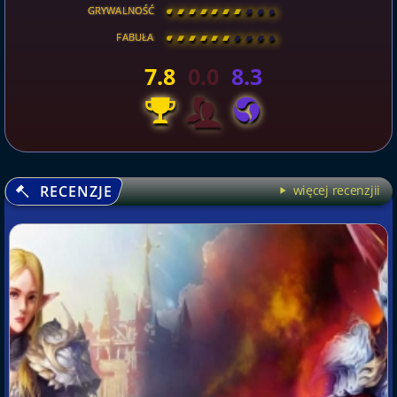
GRYWALNOŚĆ
[
\
\
\
\
\
\
\
\
]
FABUŁA
[
\
\
\
\
\
\
\
\
]
7.8
0.0
8.3
RECENZJE
więcej recenzjii