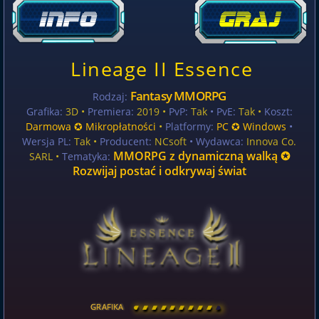
Lineage II Essence
Fantasy MMORPG
Rodzaj:
Grafika:
3D •
Premiera:
2019 •
PvP:
Tak
• PvE:
Tak •
Koszt:
Darmowa ✪ Mikropłatności
•
Platformy:
PC ✪ Windows
•
Wersja PL:
Tak
•
Producent:
NCsoft
• Wydawca:
Innova Co.
MMORPG z dynamiczną walką ✪
SARL •
Tematyka:
Rozwijaj postać i odkrywaj świat
GRAFIKA
[
\
\
\
\
\
\
\
\
]