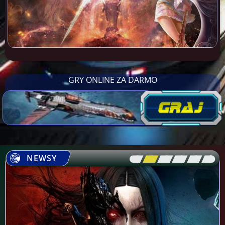
GRY ONLINE ZA DARMO
NEWSY
[\
\\
\\
\\
\\
\]