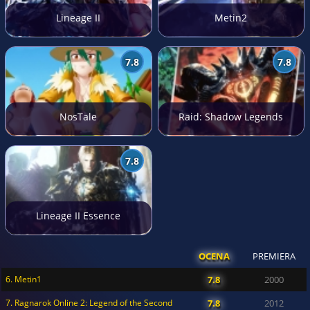
Lineage II
Metin2
7.8
7.8
NosTale
Raid: Shadow Legends
7.8
Lineage II Essence
OCENA
PREMIERA
6. Metin1
7.8
2000
7. Ragnarok Online 2: Legend of the Second
7.8
2012