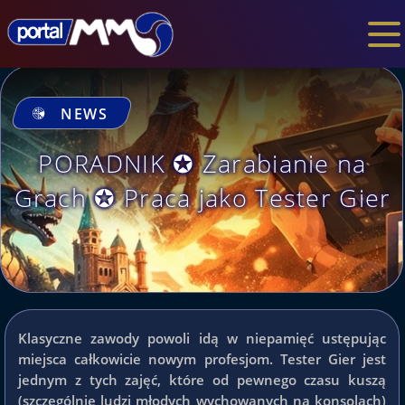
NEWS
PORADNIK ✪ Zarabianie na
Grach ✪ Praca jako Tester Gier
Klasyczne zawody powoli idą w niepamięć ustępując
miejsca całkowicie nowym profesjom. Tester Gier jest
jednym z tych zajęć, które od pewnego czasu kuszą
(szczególnie ludzi młodych wychowanych na konsolach)