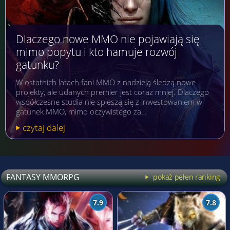
Dlaczego nowe MMO nie pojawiają się
mimo popytu i kto hamuje rozwój
gatunku?
W ostatnich latach fani MMO z nadzieją śledzą nowe
projekty, ale udanych premier jest coraz mniej. Dlaczego
współczesne studia nie spieszą się z inwestowaniem w
gatunek MMO, mimo oczywistego za…
czytaj dalej
FANTASY MMORPG
pokaż pełen ranking
7.9
7.8