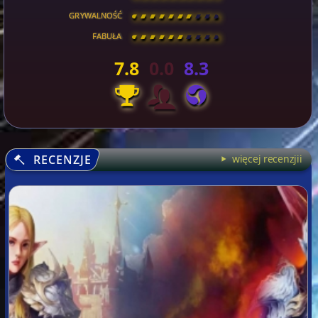
GRYWALNOŚĆ
[
\
\
\
\
\
\
\
\
]
FABUŁA
[
\
\
\
\
\
\
\
\
]
7.8
0.0
8.3
RECENZJE
więcej recenzjii