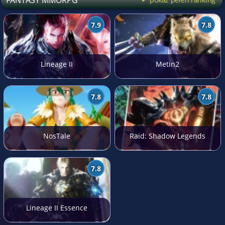
7.9
7.8
Lineage II
Metin2
7.8
7.8
NosTale
Raid: Shadow Legends
7.8
Lineage II Essence