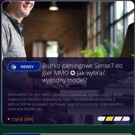
Biurko gamingowe Sense7 do
NEWSY
gier MMO ✪ Jak wybrać
wygodny model?
Stanowisko do gier MMO powinno zapewniać wystarczająco dużo
miejsca na monitor, klawiaturę, mysz i dodatkowe akcesoria, a
jednocześnie pozwalać zachować wygodną pozycję. Odpowiednio
dobrane biurko uła…
czytaj dalej
[\
\\
\\
\]