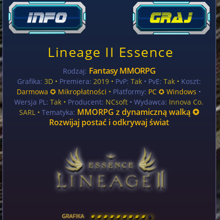
Lineage II Essence
Fantasy MMORPG
Rodzaj:
Grafika:
3D •
Premiera:
2019 •
PvP:
Tak
• PvE:
Tak •
Koszt:
Darmowa ✪ Mikropłatności
•
Platformy:
PC ✪ Windows
•
Wersja PL:
Tak
•
Producent:
NCsoft
• Wydawca:
Innova Co.
MMORPG z dynamiczną walką ✪
SARL •
Tematyka:
Rozwijaj postać i odkrywaj świat
GRAFIKA
[
\
\
\
\
\
\
\
\
]