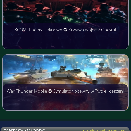
XCOM: Enemy Unknown ✪ Krwawa wojna z Obcymi
War Thunder Mobile ✪ Symulator bitewny w Twojej kieszeni
FANTASY MMORPG
pokaż pełen ranking