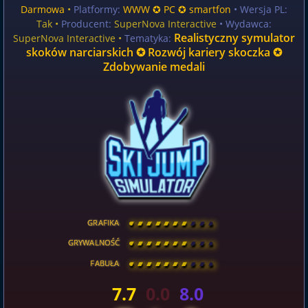
Darmowa
•
Platformy:
WWW ✪ PC ✪ smartfon
• Wersja PL:
Tak
•
Producent:
SuperNova Interactive
• Wydawca:
Realistyczny symulator
SuperNova Interactive •
Tematyka:
skoków narciarskich ✪ Rozwój kariery skoczka ✪
Zdobywanie medali
GRAFIKA
[
\
\
\
\
\
\
\
\
]
GRYWALNOŚĆ
[
\
\
\
\
\
\
\
\
]
FABUŁA
[
\
\
\
\
\
\
\
\
]
7.7
0.0
8.0