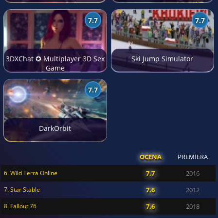
7.7
7.7
3DXChat ✪ Multiplayer 3D Sex
Ski Jump Simulator
Game
7.7
DarkOrbit
OCENA
PREMIERA
6. Wild Terra Online
7.7
2016
7. Star Stable
7.6
2012
8. Fallout 76
7.6
2018