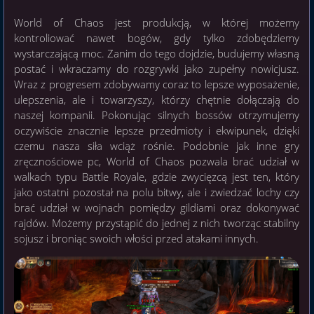
World of Chaos jest produkcją, w której możemy
kontroliować nawet bogów, gdy tylko zdobędziemy
wystarczającą moc. Zanim do tego dojdzie, budujemy własną
postać i wkraczamy do rozgrywki jako zupełny nowicjusz.
Wraz z progresem zdobywamy coraz to lepsze wyposażenie,
ulepszenia, ale i towarzyszy, którzy chętnie dołączają do
naszej kompanii. Pokonując silnych bossów otrzymujemy
oczywiście znacznie lepsze przedmioty i ekwipunek, dzięki
czemu nasza siła wciąż rośnie. Podobnie jak inne gry
zręcznościowe pc, World of Chaos pozwala brać udział w
walkach typu Battle Royale, gdzie zwycięzcą jest ten, który
jako ostatni pozostał na polu bitwy, ale i zwiedzać lochy czy
brać udział w wojnach pomiędzy gildiami oraz dokonywać
rajdów. Możemy przystąpić do jednej z nich tworząc stabilny
sojusz i broniąc swoich włości przed atakami innych.