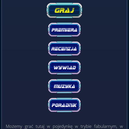
Możemy grać tutaj w pojedynkę w trybie fabularnym, w