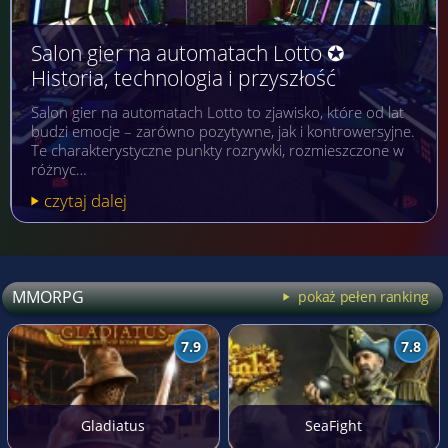
Salon gier na automatach Lotto ✪
Historia, technologia i przyszłość
Salon gier na automatach Lotto to zjawisko, które od lat
budzi emocje – zarówno pozytywne, jak i kontrowersyjne.
Te charakterystyczne punkty rozrywki, rozmieszczone w
różnyc…
czytaj dalej
MMORPG
pokaż pełen ranking
7.9
7.8
Gladiatus
SeaFight