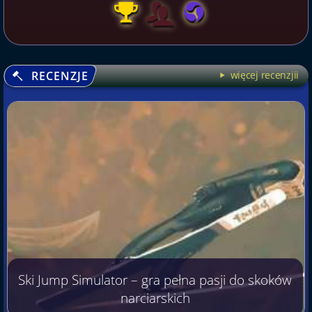
RECENZJE
więcej recenzjii
Ski Jump Simulator – gra pełna pasji do skoków
narciarskich