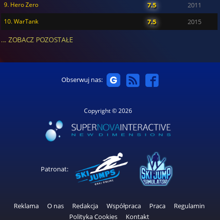
9. Hero Zero
7.5
2011
10. WarTank
7.5
2015
... ZOBACZ POZOSTAŁE
Obserwuj nas:
Copyright © 2026
Patronat:
Reklama
O nas
Redakcja
Współpraca
Praca
Regulamin
Polityka Cookies
Kontakt