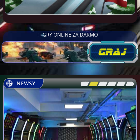
GRY ONLINE ZA DARMO
NEWSY
[\
\\
\\
\\
\\
\]