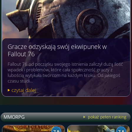
Gracze odzyskają swój ekwipunek w
Fallout 76
Fallout 76 od początku swojego istnienia zaliczył dużą ilość
wpadek i problemów, które cała społeczność graczy z
lubością wytykała twórcom na każdym kroku. Od jakiegoś
czasu studi…
czytaj dalej
MMORPG
pokaż pełen ranking
7.9
7.8