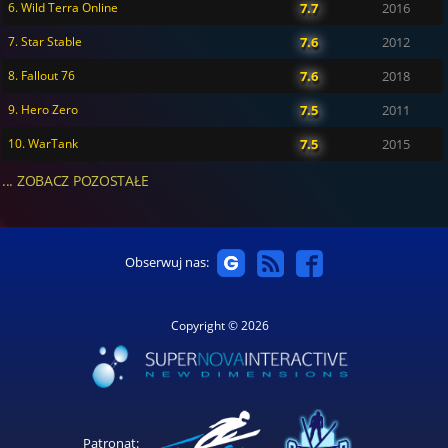
6. Wild Terra Online
7.7
2016
7. Star Stable
7.6
2012
8. Fallout 76
7.6
2018
9. Hero Zero
7.5
2011
10. WarTank
7.5
2015
... ZOBACZ POZOSTAŁE
Obserwuj nas:
Copyright © 2026
Patronat: