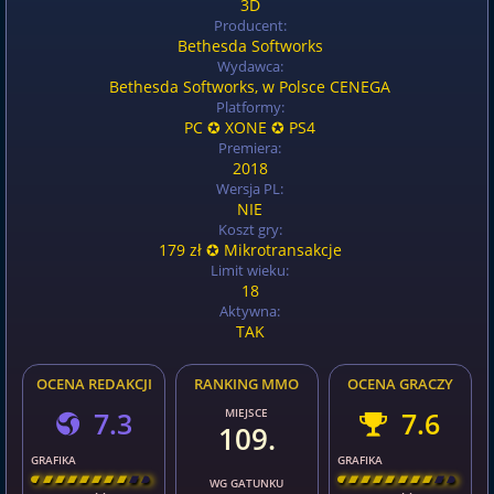
3D
Producent:
Bethesda Softworks
Wydawca:
Bethesda Softworks, w Polsce CENEGA
Platformy:
PC ✪ XONE ✪ PS4
Premiera:
2018
Wersja PL:
NIE
Koszt gry:
179 zł ✪ Mikrotransakcje
Limit wieku:
18
Aktywna:
TAK
OCENA REDAKCJI
RANKING MMO
OCENA GRACZY
7.3
MIEJSCE
7.6
109.
GRAFIKA
GRAFIKA
[
\
\
\
\
\
\
\
\
]
[
\
\
\
\
\
\
\
\
]
WG GATUNKU