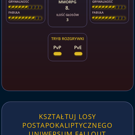
MMORPG
GRYWALNOŚĆ
GRYWALNOŚĆ
8.
[
\
\
\
\
\
\
\
\
]
[
\
\
\
\
\
\
\
\
]
FABUŁA
FABUŁA
ILOŚĆ GŁOSÓW
[
\
\
\
\
\
\
\
\
]
[
\
\
\
\
\
\
\
\
]
3
TRYB ROZGRYWKI
PvP
PvE
KSZTAŁTUJ LOSY
POSTAPOKALIPTYCZNEGO
UNIWERSUM FALLOUT