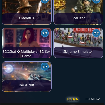
Gladiatus
SeaFight
7.7
7.7
3DXChat ✪ Multiplayer 3D Sex
Ski Jump Simulator
Game
7.7
DarkOrbit
OCENA
PREMIERA