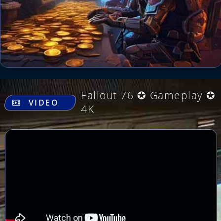
.
Fallout 76 ✪ Gameplay ✪
VIDEO
4K