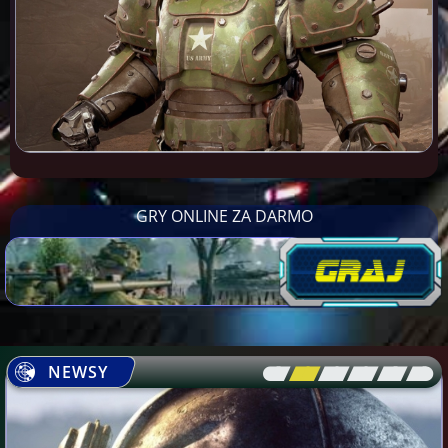
GRY ONLINE ZA DARMO
NEWSY
[\
\\
\\
\\
\\
\]