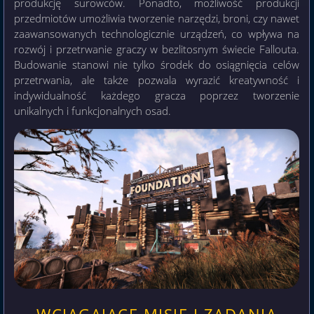
produkcję surowców. Ponadto, możliwość produkcji
przedmiotów umożliwia tworzenie narzędzi, broni, czy nawet
zaawansowanych technologicznie urządzeń, co wpływa na
rozwój i przetrwanie graczy w bezlitosnym świecie Fallouta.
Budowanie stanowi nie tylko środek do osiągnięcia celów
przetrwania, ale także pozwala wyrazić kreatywność i
indywidualność każdego gracza poprzez tworzenie
unikalnych i funkcjonalnych osad.