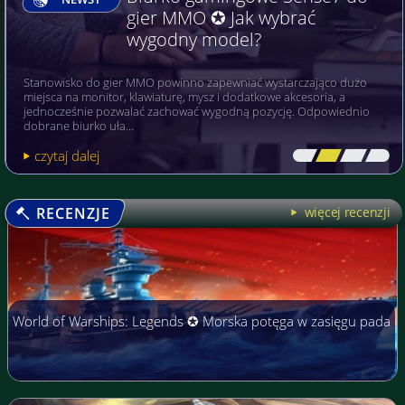
gier MMO ✪ Jak wybrać
wygodny model?
Stanowisko do gier MMO powinno zapewniać wystarczająco dużo
miejsca na monitor, klawiaturę, mysz i dodatkowe akcesoria, a
jednocześnie pozwalać zachować wygodną pozycję. Odpowiednio
dobrane biurko uła…
czytaj dalej
[\
\\
\\
\]
RECENZJE
więcej recenzji
World of Warships: Legends ✪ Morska potęga w zasięgu pada