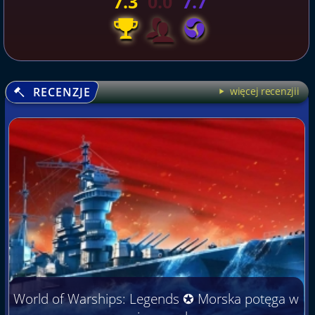
7.3
0.0
7.7
RECENZJE
więcej recenzjii
World of Warships: Legends ✪ Morska potęga w