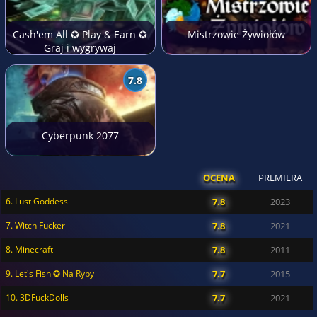
Cash'em All ✪ Play & Earn ✪
Mistrzowie Żywiołów
Graj i wygrywaj
7.8
Cyberpunk 2077
OCENA
PREMIERA
6. Lust Goddess
7.8
2023
7. Witch Fucker
7.8
2021
8. Minecraft
7.8
2011
9. Let's Fish ✪ Na Ryby
7.7
2015
10. 3DFuckDolls
7.7
2021