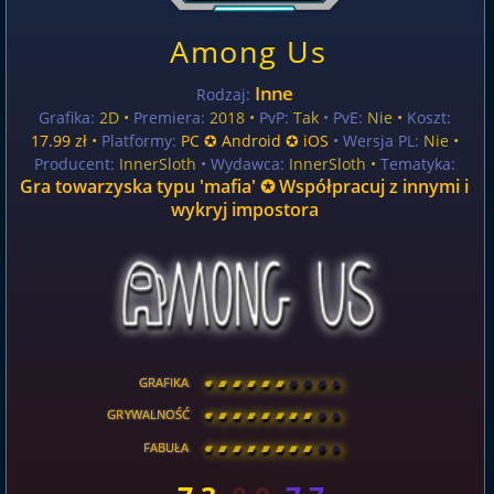
Among Us
Inne
Rodzaj:
Grafika:
2D •
Premiera:
2018 •
PvP:
Tak
• PvE:
Nie •
Koszt:
17.99 zł
•
Platformy:
PC ✪ Android ✪ iOS
• Wersja PL:
Nie
•
Producent:
InnerSloth
• Wydawca:
InnerSloth •
Tematyka:
Gra towarzyska typu 'mafia' ✪ Współpracuj z innymi i
wykryj impostora
GRAFIKA
[
\
\
\
\
\
\
\
\
]
GRYWALNOŚĆ
[
\
\
\
\
\
\
\
\
]
FABUŁA
[
\
\
\
\
\
\
\
\
]