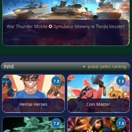
War Thunder Mobile ✪ Symulator bitewny w Twojej kieszeni
INNE
pokaż pełen ranking
7.8
7.8
Hentai Heroes
Coin Master
7.8
7.8