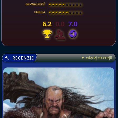
GRYWALNOŚĆ
[
\
\
\
\
\
\
\
\
]
FABUŁA
[
\
\
\
\
\
\
\
\
]
6.2
0.0
7.0
RECENZJE
więcej recenzjii