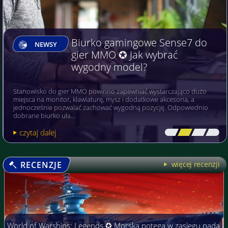
Biurko gamingowe Sense7 do
NEWSY
gier MMO ✪ Jak wybrać
wygodny model?
Stanowisko do gier MMO powinno zapewniać wystarczająco dużo
miejsca na monitor, klawiaturę, mysz i dodatkowe akcesoria, a
jednocześnie pozwalać zachować wygodną pozycję. Odpowiednio
dobrane biurko uła…
czytaj dalej
[\
\\
\\
\]
RECENZJE
więcej recenzji
World of Warships: Legends ✪ Morska potęga w zasięgu pada