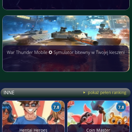
War Thunder Mobile ✪ Symulator bitewny w Twojej kieszeni
INNE
pokaż pełen ranking
7.8
7.8
Hentai Heroes
Coin Master