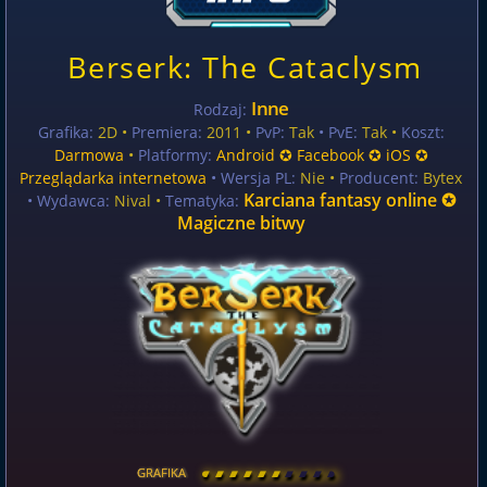
Berserk: The Cataclysm
Inne
Rodzaj:
Grafika:
2D •
Premiera:
2011 •
PvP:
Tak
• PvE:
Tak •
Koszt:
Darmowa
•
Platformy:
Android ✪ Facebook ✪ iOS ✪
Przeglądarka internetowa
• Wersja PL:
Nie
•
Producent:
Bytex
Karciana fantasy online ✪
• Wydawca:
Nival •
Tematyka:
Magiczne bitwy
GRAFIKA
[
\
\
\
\
\
\
\
\
]