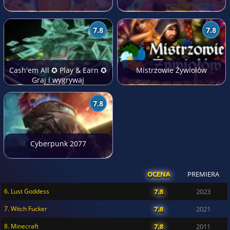
7.8
7.8
Cash'em All ✪ Play & Earn ✪
Mistrzowie Żywiołów
Graj i wygrywaj
7.8
Cyberpunk 2077
OCENA
PREMIERA
6. Lust Goddess
7.8
2023
7. Witch Fucker
7.8
2021
8. Minecraft
7.8
2011