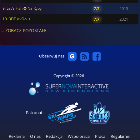
9. Let's Fish ✪ Na Ryby
7.7
2015
10. 3DFuckDolls
7.7
2021
... ZOBACZ POZOSTAŁE
Obserwuj nas:
Copyright © 2026
Patronat:
Reklama
O nas
Redakcja
Współpraca
Praca
Regulamin