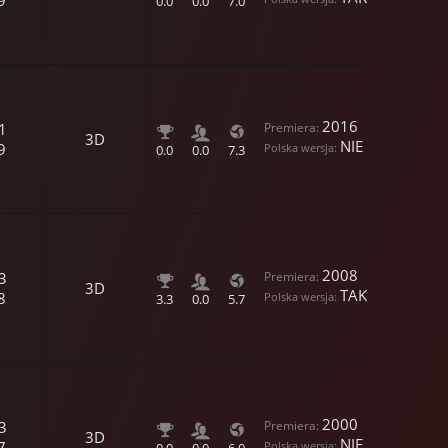
0.0
0.0
7.0
2016
1
3D
NIE
9
0.0
0.0
7.3
2008
3
3D
TAK
8
3.3
0.0
5.7
2000
3
3D
NIE
7