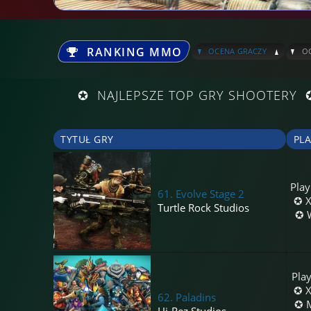
RANKING MMO
^
_
^
OCENA GRACZY
OC
✪ NAJLEPSZE TOP GRY SHOOTER
TYTUŁ GRY
PL
Play
61.
Evolve Stage 2
✪ 
Turtle Rock Studios
✪ 
Play
✪ 
62.
Paladins
✪ M
Hi-Rez Studios