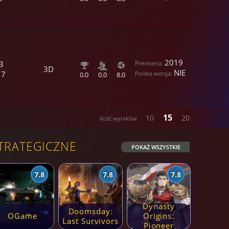
2019
3
3D
NIE
17
0.0
0.0
8.0
15
10
20
TRATEGICZNE
POKAŻ WSZYSTKIE
7.8
7.8
7.8
Dynasty
Doomsday:
OGame
Origins:
Last Survivors
Pioneer