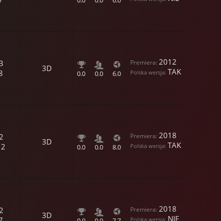
0.0
0.0
6.0
2012
3
3D
TAK
8
0.0
0.0
6.0
2018
2
3D
TAK
12
0.0
0.0
8.0
2018
2
3D
NIE
7
0.0
0.0
7.7