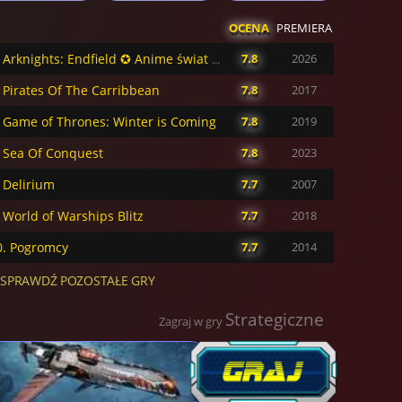
OCENA
PREMIERA
7.8
2026
4. Arknights: Endfield ✪ Anime świat przyszłości
. Pirates Of The Carribbean
7.8
2017
. Game of Thrones: Winter is Coming
7.8
2019
. Sea Of Conquest
7.8
2023
. Delirium
7.7
2007
. World of Warships Blitz
7.7
2018
0. Pogromcy
7.7
2014
 SPRAWDŹ POZOSTAŁE GRY
Strategiczne
Zagraj w gry