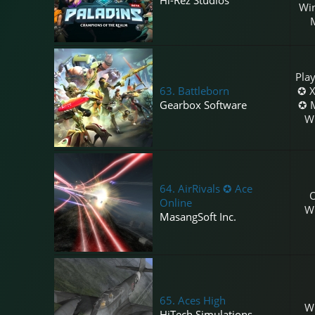
Wi
Play
63.
Battleborn
✪ 
Gearbox Software
✪ M
W
64.
AirRivals ✪ Ace
Online
W
MasangSoft Inc.
65.
Aces High
W
HiTech Simulations