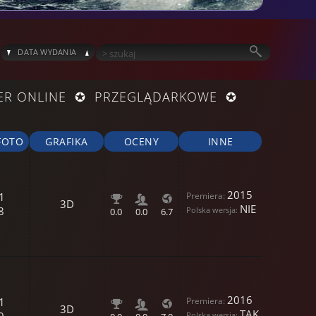
^
_
DATA WYDANIA
ER ONLINE ✪ PRZEGLĄDARKOWE ✪
FOTO
GRAFIKA
OCENY
INNE
2015
1
3D
NIE
8
0.0
0.0
6.7
2016
1
3D
TAK
9