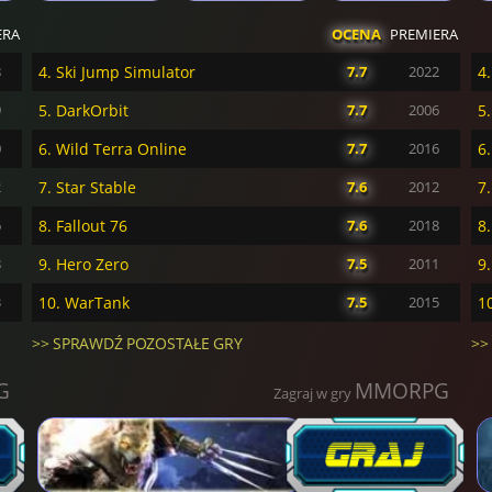
ERA
OCENA
PREMIERA
8
4. Ski Jump Simulator
7.7
2022
9
5. DarkOrbit
7.7
2006
5
0
6. Wild Terra Online
7.7
2016
6
2
7. Star Stable
7.6
2012
7
6
8. Fallout 76
7.6
2018
8
8
9. Hero Zero
7.5
2011
9
3
10. WarTank
7.5
2015
1
>> SPRAWDŹ POZOSTAŁE GRY
>>
G
MMORPG
Zagraj w gry