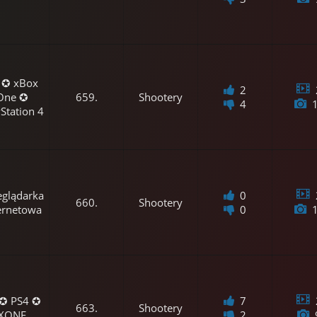
 ✪ xBox
2
One ✪
659.
Shootery
4
Station 4
eglądarka
0
660.
Shootery
ernetowa
0
 ✪ PS4 ✪
7
663.
Shootery
XONE
2