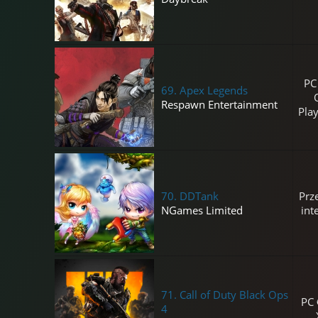
PC
69.
Apex Legends
Respawn Entertainment
Play
70.
DDTank
Prz
NGames Limited
int
71.
Call of Duty Black Ops
PC
4