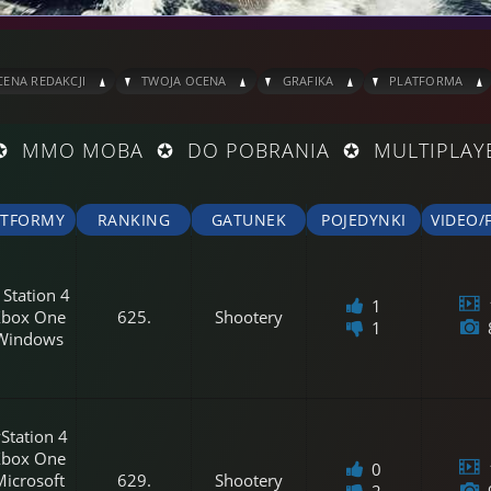
_
^
_
^
_
^
_
ENA REDAKCJI
TWOJA OCENA
GRAFIKA
PLATFORMA
Y ✪ MMO MOBA ✪ DO POBRANIA ✪ MULTIPLAY
ATFORMY
RANKING
GATUNEK
POJEDYNKI
VIDEO/
 Station 4
1
Xbox One
625.
Shootery
1
Windows
Station 4
Xbox One
0
icrosoft
629.
Shootery
2