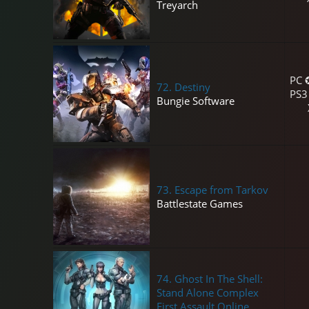
Treyarch
PC 
72.
Destiny
PS3
Bungie Software
73.
Escape from Tarkov
Battlestate Games
74.
Ghost In The Shell:
Stand Alone Complex
First Assault Online