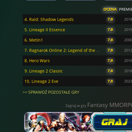
OCENA
PREMI
4. Raid: Shadow Legends
7.8
201
5. Lineage II Essence
7.8
201
6. Metin1
7.8
200
7.8
201
7. Ragnarok Online 2: Legend of the Second
8. Hero Wars
7.8
201
9. Lineage 2 Classic
7.8
201
10. Lineage 2 Eve
7.8
202
>> SPRAWDŹ POZOSTAŁE GRY
Fantasy MMORP
Zagraj w gry