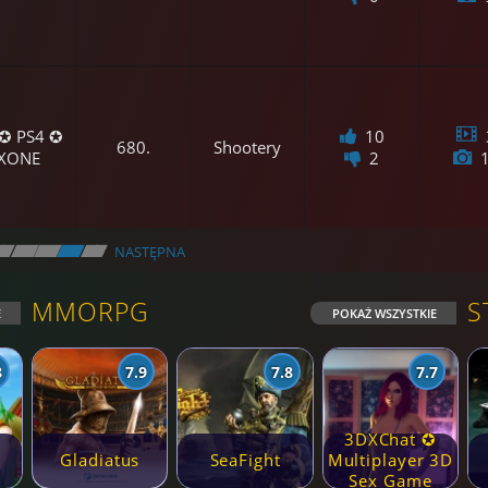
 ✪ PS4 ✪
10
680.
Shootery
XONE
2
\
\\
\\
\\
\\
NASTĘPNA
MMORPG
S
E
POKAŻ WSZYSTKIE
8
7.9
7.8
7.7
3DXChat ✪
Gladiatus
SeaFight
Multiplayer 3D
Sex Game