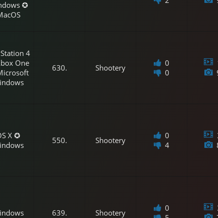
ndows ✪
MacOS
Station 4
Xbox One
0
630.
Shootery
icrosoft
0
indows
OS X ✪
0
550.
Shootery
indows
4
0
indows
639.
Shootery
5