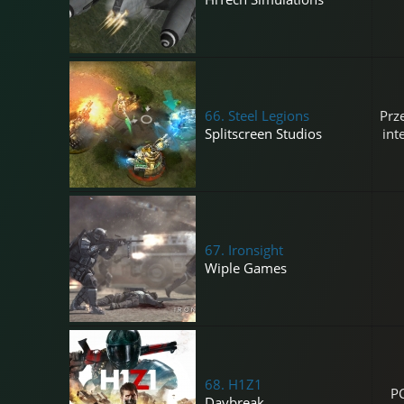
66.
Steel Legions
Prz
Splitscreen Studios
int
67.
Ironsight
Wiple Games
68.
H1Z1
P
Daybreak