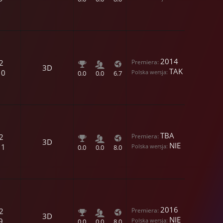
2014
2
3D
TAK
10
0.0
0.0
6.7
TBA
2
3D
NIE
11
0.0
0.0
8.0
2016
2
3D
NIE
9
0.0
0.0
8.0