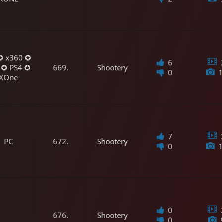
✪ x360 ✪
6
 ✪ PS4 ✪
669.
Shootery
0
XOne
7
PC
672.
Shootery
0
0
676.
Shootery
0