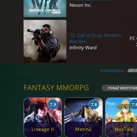
Nexon Inc.
75.
Call of Duty: Modern
PC
Warfare
Infinity Ward
POPRZEDNIA
\\
\
FANTASY MMORPG
POKAŻ WSZYSTKI
7.9
7.8
7.
Lineage II
Metin2
NosTale