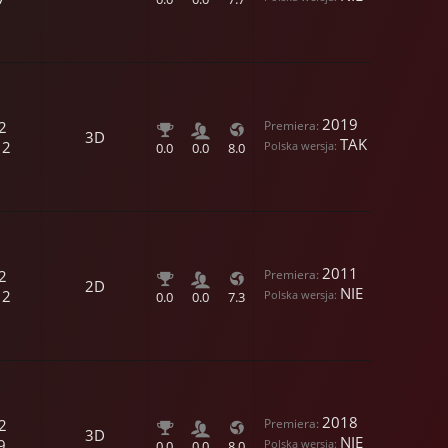
2019
2
3D
TAK
12
0.0
0.0
8.0
2011
2
2D
NIE
12
0.0
0.0
7.3
2018
2
3D
NIE
9
0.0
0.0
8.0