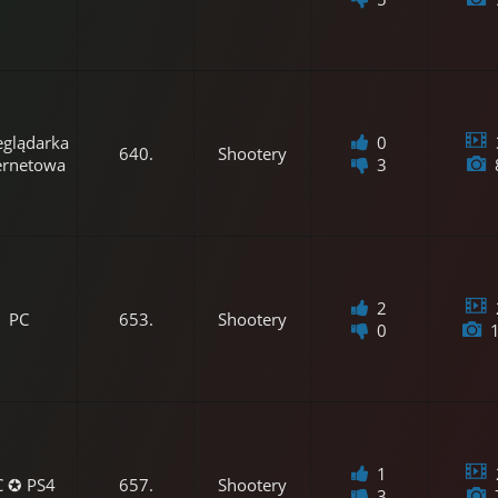
eglądarka
0
640.
Shootery
ernetowa
3
2
PC
653.
Shootery
0
1
C ✪ PS4
657.
Shootery
3