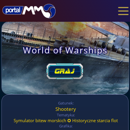
World of Warships
Gatunek:
Shootery
Tematyka:
Symulator bitew morskich ✪ Historyczne starcia flot
Grafika: