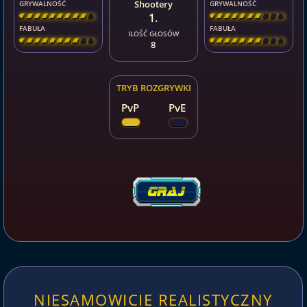
Shootery
GRYWALNOŚĆ
GRYWALNOŚĆ
1.
[
\
\
\
\
\
\
\
\
]
[
\
\
\
\
\
\
\
\
]
FABUŁA
FABUŁA
ILOŚĆ GŁOSÓW
[
\
\
\
\
\
\
\
\
]
[
\
\
\
\
\
\
\
\
]
8
TRYB ROZGRYWKI
PvP
PvE
NIESAMOWICIE REALISTYCZNY