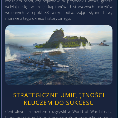
rodzajem broni, czy pojazdów. W przypadku WoWs, gracze
wcielają się w rolę kapitanów historycznych okrętów
wojennych z epoki XX wieku odtwarzając słynne bitwy
morskie z tego okresu historycznego.
STRATEGICZNE UMIEJĘTNOŚCI
KLUCZEM DO SUKCESU
Centralnym elementem rozgrywki w World of Warships są
bitey morskie, w których gracze walczą przeciwko sobie w