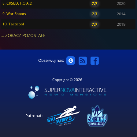
8. CRSED: F.O.A.D.
7.7
2020
9. War Robots
7.7
2014
10. Tacticool
7.7
2019
... ZOBACZ POZOSTAŁE
Obserwuj nas:
Copyright © 2026
Patronat: