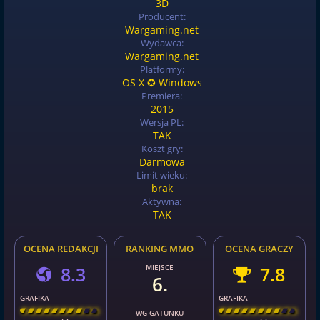
3D
Producent:
Wargaming.net
Wydawca:
Wargaming.net
Platformy:
OS X ✪ Windows
Premiera:
2015
Wersja PL:
TAK
Koszt gry:
Darmowa
Limit wieku:
brak
Aktywna:
TAK
OCENA REDAKCJI
RANKING MMO
OCENA GRACZY
8.3
MIEJSCE
7.8
6.
GRAFIKA
GRAFIKA
[
\
\
\
\
\
\
\
\
]
[
\
\
\
\
\
\
\
\
]
WG GATUNKU