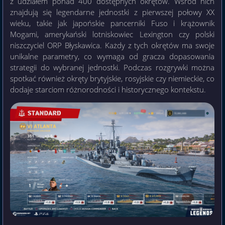
z udziałem ponad 400 dostępnych okrętów. Wśród nich
znajdują się legendarne jednostki z pierwszej połowy XX
wieku, takie jak japońskie pancerniki Fuso i krążownik
Mogami, amerykański lotniskowiec Lexington czy polski
niszczyciel ORP Błyskawica. Każdy z tych okrętów ma swoje
unikalne parametry, co wymaga od gracza dopasowania
strategii do wybranej jednostki. Podczas rozgrywki można
spotkać również okręty brytyjskie, rosyjskie czy niemieckie, co
dodaje starciom różnorodności i historycznego kontekstu.