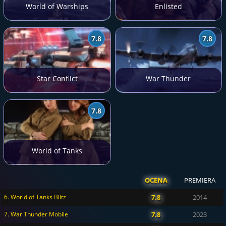
World of Warships
Enlisted
7.8
7.8
Star Conflict
War Thunder
7.8
World of Tanks
OCENA
PREMIERA
6. World of Tanks Blitz
7.8
2014
7. War Thunder Mobile
7.8
2023