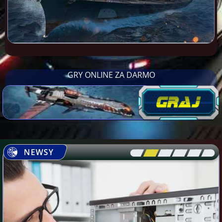
GRY ONLINE ZA DARMO
NEWSY
[\
\\
\\
\\
\\
\]