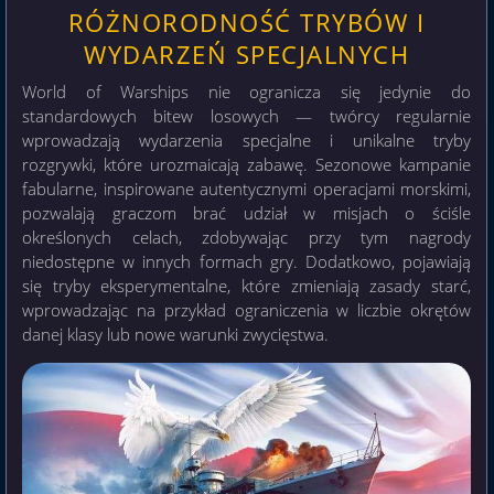
RÓŻNORODNOŚĆ TRYBÓW I
WYDARZEŃ SPECJALNYCH
World of Warships nie ogranicza się jedynie do
standardowych bitew losowych — twórcy regularnie
wprowadzają wydarzenia specjalne i unikalne tryby
rozgrywki, które urozmaicają zabawę. Sezonowe kampanie
fabularne, inspirowane autentycznymi operacjami morskimi,
pozwalają graczom brać udział w misjach o ściśle
określonych celach, zdobywając przy tym nagrody
niedostępne w innych formach gry. Dodatkowo, pojawiają
się tryby eksperymentalne, które zmieniają zasady starć,
wprowadzając na przykład ograniczenia w liczbie okrętów
danej klasy lub nowe warunki zwycięstwa.