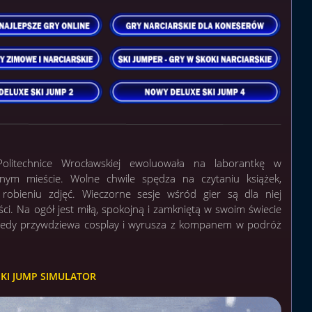
litechnice Wrocławskiej ewoluowała na laborantkę w
ym mieście. Wolne chwile spędza na czytaniu książek,
 i robieniu zdjęć. Wieczorne sesje wśród gier są dla niej
ści. Na ogół jest miłą, spokojną i zamkniętą w swoim świecie
kiedy przywdziewa cosplay i wyrusza z kompanem w podróż
SKI JUMP SIMULATOR