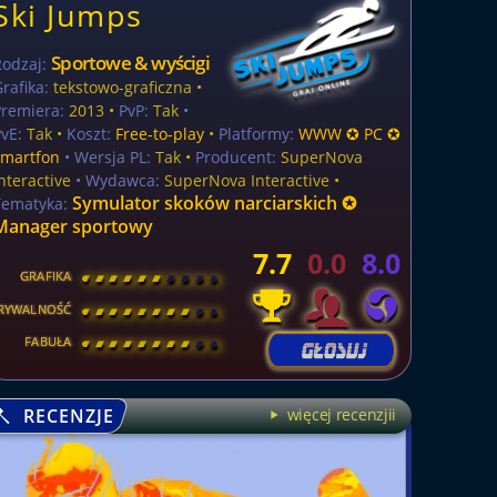
Ski Jumps
Sportowe & wyścigi
Rodzaj:
rafika:
tekstowo-graficzna •
Premiera:
2013 •
PvP:
Tak
•
vE:
Tak •
Koszt:
Free-to-play
•
Platformy:
WWW ✪ PC ✪
smartfon
• Wersja PL:
Tak
•
Producent:
SuperNova
nteractive
• Wydawca:
SuperNova Interactive •
Symulator skoków narciarskich ✪
Tematyka:
Manager sportowy
7.7
0.0
8.0
GRAFIKA
[
\
\
\
\
\
\
\
\
]
RYWALNOŚĆ
[
\
\
\
\
\
\
\
\
]
FABUŁA
[
\
\
\
\
\
\
\
\
]
RECENZJE
więcej recenzjii