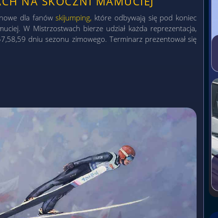
ACH NA SKOCZNI MAMUCIEJ
zonowe dla fanów
skijumping,
które odbywają się pod koniec
iej. W Mistrzostwach bierze udział każda reprezentacja,
w 57,58,59 dniu sezonu zimowego. Terminarz prezentował się