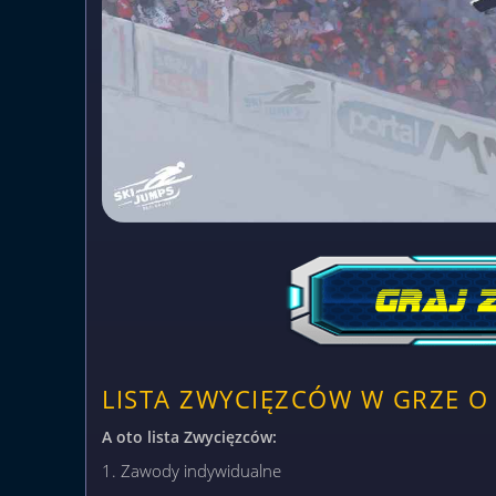
LISTA ZWYCIĘZCÓW W GRZE O
A oto lista Zwycięzców:
1. Zawody indywidualne