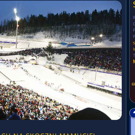
G
P
I
G