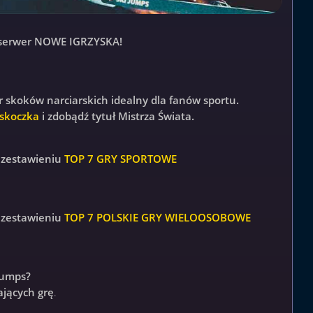
 serwer NOWE IGRZYSKA!
skoków narciarskich idealny dla fanów sportu.
 skoczka
i zdobądź tytuł Mistrza Świata.
m zestawieniu
TOP 7 GRY SPORTOWE
m zestawieniu
TOP 7 POLSKIE GRY WIELOOSOBOWE
Jumps?
ających grę
.