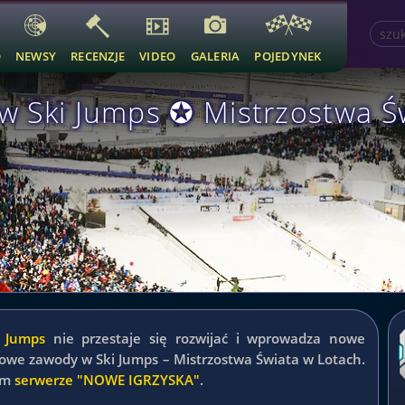
O
NEWSY
RECENZJE
VIDEO
GALERIA
POJEDYNEK
 Ski Jumps ✪ Mistrzostwa Ś
i Jumps
nie przestaje się rozwijać i wprowadza nowe
owe zawody w Ski Jumps – Mistrzostwa Świata w Lotach.
zym
serwerze "NOWE IGRZYSKA"
.