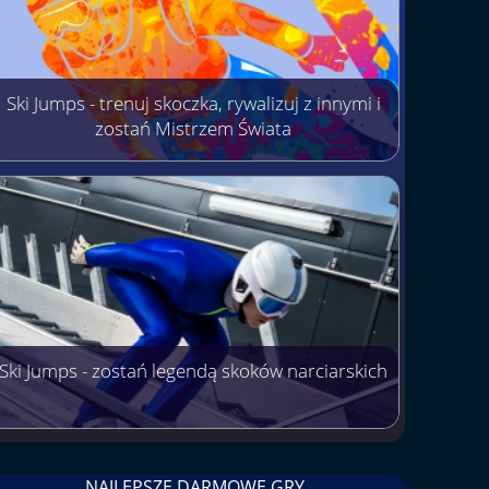
Ski Jumps - trenuj skoczka, rywalizuj z innymi i
zostań Mistrzem Świata
Ski Jumps - zostań legendą skoków narciarskich
NAJLEPSZE DARMOWE GRY