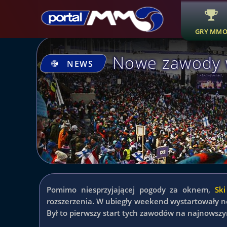
GRY MM
Nowe zawody w
NEWS
Pomimo niesprzyjającej pogody za oknem,
Sk
rozszerzenia. W ubiegły weekend wystartowały n
Był to pierwszy start tych zawodów na najnows