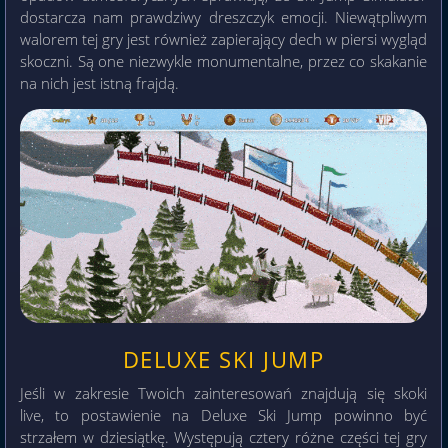
dostarcza nam prawdziwy dreszczyk emocji. Niewątpliwym
walorem tej gry jest również zapierający dech w piersi wygląd
skoczni. Są one niezwykle monumentalne, przez co skakanie
na nich jest istną frajdą.
DELUXE SKI JUMP
Jeśli w zakresie Twoich zainteresowań znajdują się skoki
live, to postawienie na Deluxe Ski Jump powinno być
strzałem w dziesiątkę. Występują cztery różne części tej gry