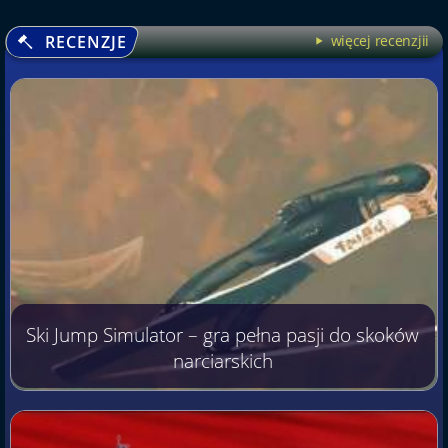
RECENZJE
więcej recenzjii
Ski Jump Simulator – gra pełna pasji do skoków
narciarskich