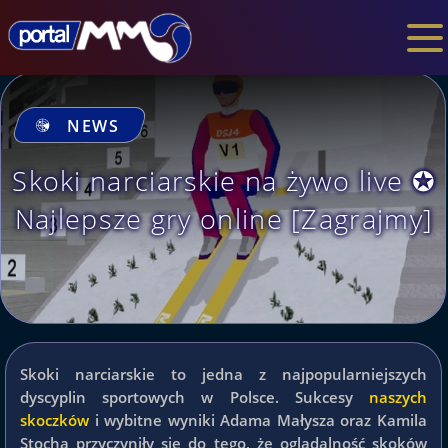
NEWS
Skoki narciarskie na żywo live ✪
Najlepsze gry online [Zagrajmy]
Skoki narciarskie to jedna z najpopularniejszych
dyscyplin sportowych w Polsce. Sukcesy
naszych
skoczków
i wybitne wyniki Adama Małysza oraz Kamila
Stocha przyczyniły się do tego, że oglądalność skoków