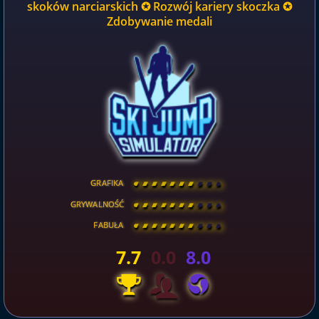
skoków narciarskich ✪ Rozwój kariery skoczka ✪
Zdobywanie medali
GRAFIKA
[
\
\
\
\
\
\
\
\
]
GRYWALNOŚĆ
[
\
\
\
\
\
\
\
\
]
FABUŁA
[
\
\
\
\
\
\
\
\
]
7.7
0.0
8.0