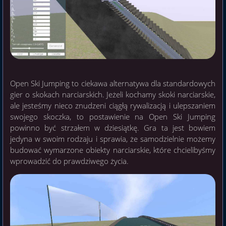
Open Ski Jumping to ciekawa alternatywa dla standardowych
gier o skokach narciarskich. Jeżeli kochamy skoki narciarskie,
ale jesteśmy nieco znudzeni ciągłą rywalizacją i ulepszaniem
swojego skoczka, to postawienie na Open Ski Jumping
powinno być strzałem w dziesiątkę. Gra ta jest bowiem
jedyna w swoim rodzaju i sprawia, że samodzielnie możemy
budować wymarzone obiekty narciarskie, które chcielibyśmy
wprowadzić do prawdziwego życia.