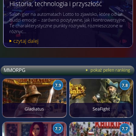
Historia, technologia i przyszłość
Salon gier na automatach Lotto to zjawisko, które od lat
budzi emocje – zarówno pozytywne, jak i kontrowersyjne.
Te charakterystyczne punkty rozrywki, rozmieszczone w
różnyc…
czytaj dalej
MMORPG
pokaż pełen ranking
7.9
7.8
Gladiatus
SeaFight
7.7
7.7