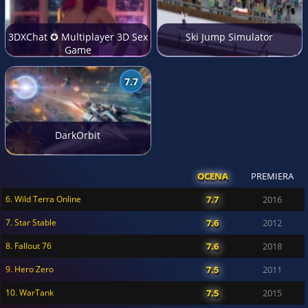
3DXChat ✪ Multiplayer 3D Sex
Ski Jump Simulator
Game
7.7
DarkOrbit
OCENA
PREMIERA
6. Wild Terra Online
7.7
2016
7. Star Stable
7.6
2012
8. Fallout 76
7.6
2018
9. Hero Zero
7.5
2011
10. WarTank
7.5
2015