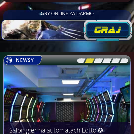
GRY ONLINE ZA DARMO
NEWSY
[\
\\
\\
\\
\\
\]
Salon gier na automatach Lotto ✪