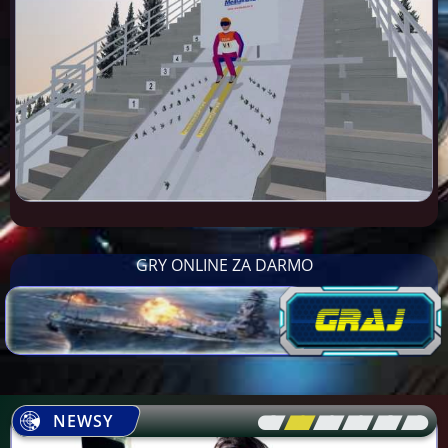
GRY ONLINE ZA DARMO
NEWSY
[\
\\
\\
\\
\\
\]