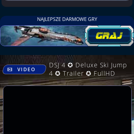
NAJLEPSZE DARMOWE GRY
.
DSJ 4 ✪ Deluxe Ski Jump
VIDEO
4 ✪ Trailer ✪ FullHD