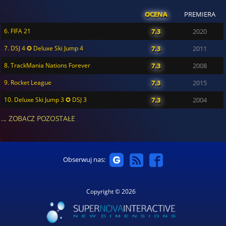
OCENA
PREMIERA
6. FIFA 21
7.3
2020
7. DSJ 4 ✪ Deluxe Ski Jump 4
7.3
2011
8. TrackMania Nations Forever
7.3
2008
9. Rocket League
7.3
2015
10. Deluxe Ski Jump 3 ✪ DSJ 3
7.3
2004
... ZOBACZ POZOSTAŁE
Obserwuj nas:
Copyright © 2026