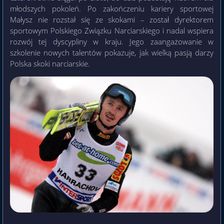
młodszych pokoleń. Po zakończeniu kariery sportowej
Małysz nie rozstał się ze skokami – został dyrektorem
sportowym Polskiego Związku Narciarskiego i nadal wspiera
rozwój tej dyscypliny w kraju. Jego zaangażowanie w
szkolenie nowych talentów pokazuje, jak wielką pasją darzy
Polska skoki narciarskie.