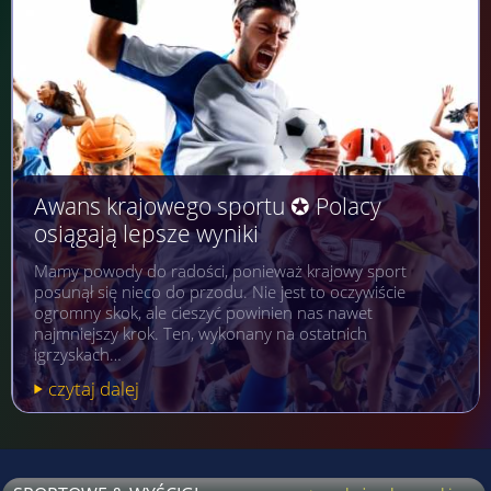
Awans krajowego sportu ✪ Polacy
osiągają lepsze wyniki
Mamy powody do radości, ponieważ krajowy sport
posunął się nieco do przodu. Nie jest to oczywiście
ogromny skok, ale cieszyć powinien nas nawet
najmniejszy krok. Ten, wykonany na ostatnich
igrzyskach…
czytaj dalej