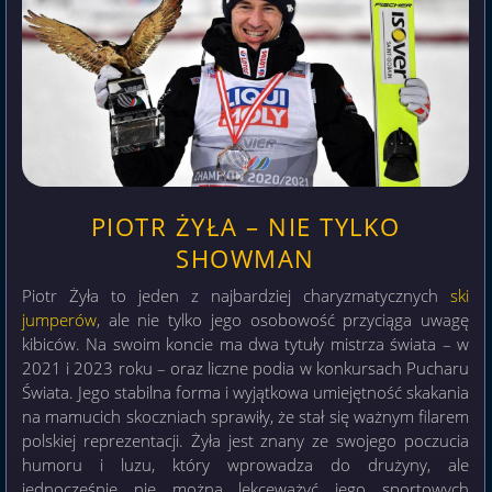
PIOTR ŻYŁA – NIE TYLKO
SHOWMAN
Piotr Żyła to jeden z najbardziej charyzmatycznych
ski
jumperów
, ale nie tylko jego osobowość przyciąga uwagę
kibiców. Na swoim koncie ma dwa tytuły mistrza świata – w
2021 i 2023 roku – oraz liczne podia w konkursach Pucharu
Świata. Jego stabilna forma i wyjątkowa umiejętność skakania
na mamucich skoczniach sprawiły, że stał się ważnym filarem
polskiej reprezentacji. Żyła jest znany ze swojego poczucia
humoru i luzu, który wprowadza do drużyny, ale
jednocześnie nie można lekceważyć jego sportowych