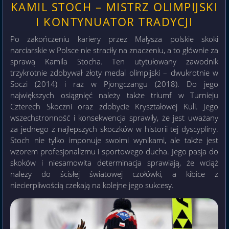
KAMIL STOCH – MISTRZ OLIMPIJSKI
I KONTYNUATOR TRADYCJI
Po zakończeniu kariery przez Małysza polskie skoki
narciarskie w Polsce nie straciły na znaczeniu, a to głównie za
sprawą Kamila Stocha. Ten utytułowany zawodnik
trzykrotnie zdobywał złoty medal olimpijski – dwukrotnie w
Soczi (2014) i raz w Pjongczangu (2018). Do jego
największych osiągnięć należy także triumf w Turnieju
Czterech Skoczni oraz zdobycie Kryształowej Kuli. Jego
wszechstronność i konsekwencja sprawiły, że jest uważany
za jednego z najlepszych skoczków w historii tej dyscypliny.
Stoch nie tylko imponuje swoimi wynikami, ale także jest
wzorem profesjonalizmu i sportowego ducha. Jego pasja do
skoków i niesamowita determinacja sprawiają, że wciąż
należy do ścisłej światowej czołówki, a kibice z
niecierpliwością czekają na kolejne jego sukcesy.