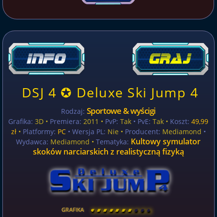
DSJ 4 ✪ Deluxe Ski Jump 4
Sportowe & wyścigi
Rodzaj:
Grafika:
3D •
Premiera:
2011 •
PvP:
Tak
• PvE:
Tak •
Koszt:
49,99
zł
•
Platformy:
PC
• Wersja PL:
Nie
•
Producent:
Mediamond
•
Kultowy symulator
Wydawca:
Mediamond •
Tematyka:
skoków narciarskich z realistyczną fizyką
GRAFIKA
[
\
\
\
\
\
\
\
\
]