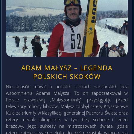
ADAM MAŁYSZ – LEGENDA
POLSKICH SKOKÓW
Nie sposób mówić o polskich skokach narciarskich bez
wspomnienia Adama Małysza. To on zapoczątkował w
Polsce prawdziwą „Małyszomanię”, przyciągając przed
telewizory miliony kibiców. Małysz zdobył cztery Kryształowe
Kule za triumfy w klasyfikacji generalnej Pucharu Świata oraz
cztery medale olimpijskie, w tym trzy srebrne i jeden
brązowy. Jego sukcesy na mistrzostwach świata, gdzie
czterokrotnie sięgał po złoto, do dziś pozostają wzorem dla