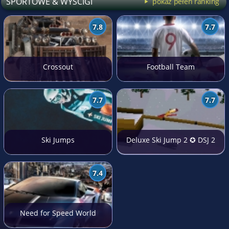
SPORTOWE & WYŚCIGI
pokaż pełen ranking
7.8
7.7
Crossout
Football Team
7.7
7.7
Ski Jumps
Deluxe Ski Jump 2 ✪ DSJ 2
7.4
Need for Speed World