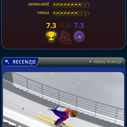
GRYWALNOŚĆ
[
\
\
\
\
\
\
\
\
]
FABUŁA
[
\
\
\
\
\
\
\
\
]
7.3
0.0
7.3
RECENZJE
więcej recenzjii