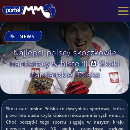
NEWS
Najlepsi polscy skoczkowie
narciarscy w historii ✪ Skoki
narciarskie Polska
Skoki narciarskie Polska to dyscyplina sportowa, która
przez lata dostarczyła kibicom niezapomnianych emocji.
Choć początki tego sportu sięgają w nasyzm kraju
pierwszej połowy XX wieku, prawdziwy rozkwit