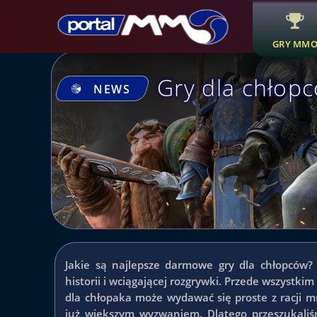
GRY MM
Gry dla chłop
NEWS
Jakie są najlepsze darmowe gry dla chłopców? 
historii i wciągającej rozgrywki. Przede wszystkim
dla chłopaka może wydawać się proste z racji mn
już większym wyzwaniem. Dlatego przeszukaliś