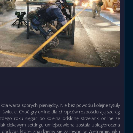
ukcja warta sporych pieniędzy. Nie bez powodu kolejne tytuły
ym świecie. Choć gry online dla chłopców rozpościerają szereg
żdego roku sięgać po kolejną odsłonę strzelanki online ze
 jak ciekawym settingu umiejscowiona została ubiegłoroczna
podczas której znajdziemy się zarówno w Wietnamie, jak i