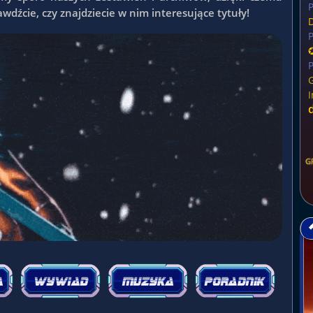
P
wdźcie, czy znajdziecie w nim interesujące tytuły!
P
P
G
I
G