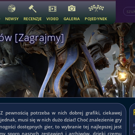
O
NEWSY
RECENZJE
VIDEO
GALERIA
POJEDYNEK
ców [Zagrajmy]
Z pewnością potrzeba w nich dobrej grafiki, ciekawej
 jednak, musi się w nich dużo dziać! Choć znalezienie gry
ogości dostępnych gier, to wybranie tej najlepszej jest
G
my sporo naszych zestawień i archiwów, dzięki czemu