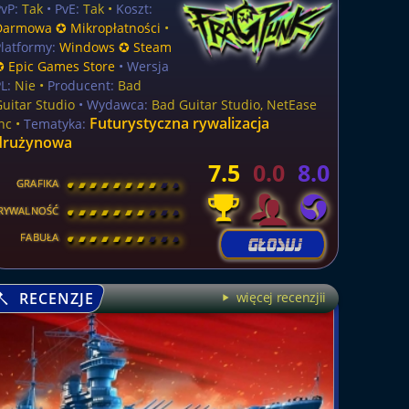
vP:
Tak
• PvE:
Tak •
Koszt:
Darmowa ✪ Mikropłatności
•
latformy:
Windows ✪ Steam
✪ Epic Games Store
• Wersja
L:
Nie
•
Producent:
Bad
uitar Studio
• Wydawca:
Bad Guitar Studio, NetEase
Futurystyczna rywalizacja
nc •
Tematyka:
drużynowa
7.5
0.0
8.0
GRAFIKA
[
\
\
\
\
\
\
\
\
]
RYWALNOŚĆ
[
\
\
\
\
\
\
\
\
]
FABUŁA
[
\
\
\
\
\
\
\
\
]
RECENZJE
więcej recenzjii