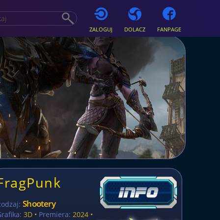
ZALOGUJ
DOLACZ
FANPAGE
FragPunk
Shootery
Rodzaj:
rafika:
3D •
Premiera:
2024 •