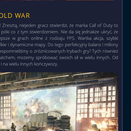
COLD WAR
! Zresztą, niejeden gracz stwierdzi, że marka Call of Duty to
óki co z tym stwierdzeniem. Nie da się jednakże ukryć, że
lepsze w grach online z rodzaju FPS. Wartka akcja, szybki
lkie i dynamiczne mapy. Do tego perfekcyjny balans i miliony
y wspomnieliśmy o zróżnicowanych trybach gry? Tych również
atchem, możemy spróbować swoich sił w wielu innych. Od
 i na wielu innych kończywszy.