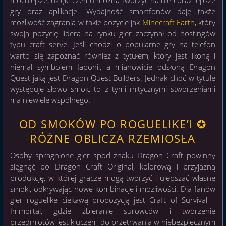
mocniejsze, dzięki czemu można tworzyć na nie coraz lepsze
gry oraz aplikacje. Wydajność smartfonów daję także
możliwość zagrania w takie pozycje jak
Minecraft Earth
, który
swoją pozycję lidera na rynku gier zaczynał od hostingów
typu craft serve. Jeśli chodzi o popularne gry na telefon
warto się zapoznać również z tytułem, który jest ikoną i
niemal symbolem Japonii, a mianowicie odsłoną Dragon
Quest jaką jest Dragon Quest Builders. Jednak choć w tytule
występuje słowo smok, to z tymi mitycznymi stworzeniami
ma niewiele wspólnego.
OD SMOKÓW PO ROGUELIKE’I ✪
RÓŻNE OBLICZA RZEMIOSŁA
Osoby spragnione gier spod znaku Dragon Craft powinny
sięgnąć po Dragon Craft Original, kolorową i przyjazną
produkcję, w której gracze mogą tworzyć i ulepszać własne
smoki, odkrywając nowe kombinacje i możliwości. Dla fanów
gier roguelike ciekawą propozycją jest Craft of Survival –
Immortal, gdzie zbieranie surowców i tworzenie
przedmiotów jest kluczem do przetrwania w niebezpiecznym