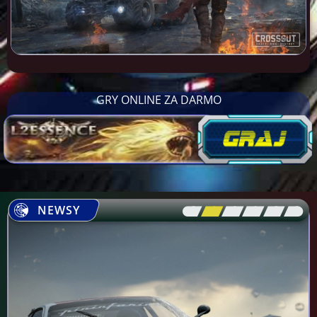
GRY ONLINE ZA DARMO
NEWSY
[\
\\
\\
\\
\\
\]