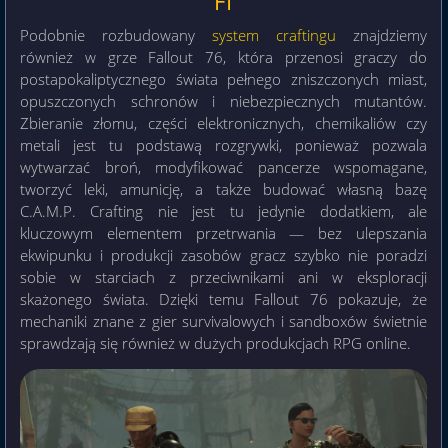
FI
Podobnie rozbudowany
system craftingu
znajdziemy
również w grze Fallout 76, która przenosi graczy do
postapokaliptycznego świata pełnego zniszczonych miast,
opuszczonych schronów i niebezpiecznych mutantów.
Zbieranie złomu, części elektronicznych, chemikaliów czy
metali jest tu podstawą rozgrywki, ponieważ pozwala
wytwarzać broń, modyfikować pancerze wspomagane,
tworzyć leki, amunicję, a także budować własną bazę
C.A.M.P. Crafting nie jest tu jedynie dodatkiem, ale
kluczowym elementem przetrwania — bez ulepszania
ekwipunku i produkcji zasobów gracz szybko nie poradzi
sobie w starciach z przeciwnikami ani w eksploracji
skażonego świata. Dzięki temu Fallout 76 pokazuje, że
mechaniki znane z gier survivalowych i sandboxów świetnie
sprawdzają się również w dużych produkcjach RPG online.