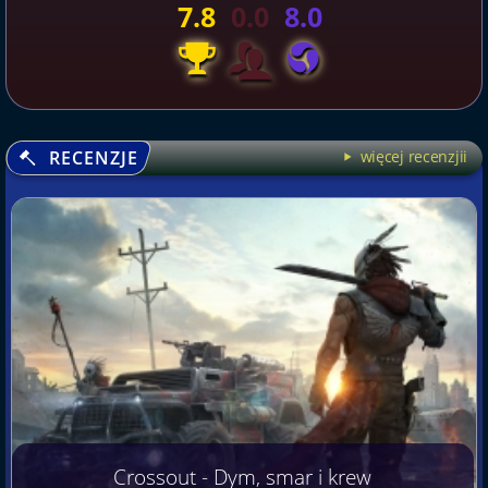
7.8
0.0
8.0
RECENZJE
więcej recenzjii
Crossout - Dym, smar i krew