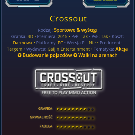
Crossout
Sportowe & wyścigi
Rodzaj:
Grafika:
3D •
Premiera:
2015 •
PvP:
Tak
• PvE:
Tak •
Koszt:
Darmowa
•
Platformy:
PC
• Wersja PL:
Nie
•
Producent:
Akcja
Targem
• Wydawca:
Gaijin Entertainment •
Tematyka:
✪ Budowanie pojazdów ✪ Walki na arenach
GRAFIKA
[
\
\
\
\
\
\
\
\
]
GRYWALNOŚĆ
[
\
\
\
\
\
\
\
\
]
FABUŁA
[
\
\
\
\
\
\
\
\
]