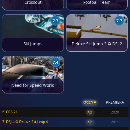
Crossout
Football Team
7.7
7.7
Ski Jumps
Deluxe Ski Jump 2 ✪ DSJ 2
7.4
Need for Speed World
OCENA
PREMIERA
6. FIFA 21
7.3
2020
7. DSJ 4 ✪ Deluxe Ski Jump 4
7.3
2011