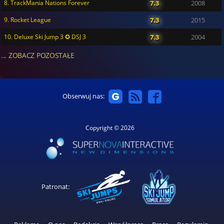
8. TrackMania Nations Forever
7.3
2008
9. Rocket League
7.3
2015
10. Deluxe Ski Jump 3 ✪ DSJ 3
7.3
2004
... ZOBACZ POZOSTAŁE
Obserwuj nas:
Copyright © 2026
Patronat: