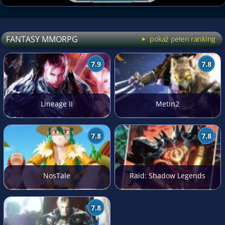
FANTASY MMORPG
pokaż pełen ranking
7.9
7.8
Lineage II
Metin2
7.8
7.8
NosTale
Raid: Shadow Legends
7.8