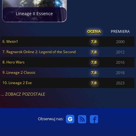
Lineage II Essence
OCENA
PREMIERA
6. Metin1
7.8
2000
7. Ragnarok Online 2: Legend of the Second
7.8
2012
8. Hero Wars
7.8
2016
9. Lineage 2 Classic
7.8
2018
10. Lineage 2 Eve
7.8
2023
... ZOBACZ POZOSTAŁE
Obserwuj nas: