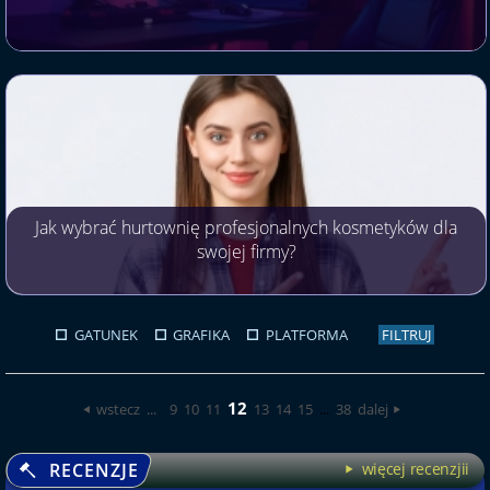
Jak wybrać hurtownię profesjonalnych kosmetyków dla
swojej firmy?
GATUNEK
GRAFIKA
PLATFORMA
FILTRUJ
12
wstecz
...
9
10
11
13
14
15
...
38
dalej
RECENZJE
więcej recenzjii