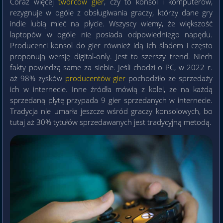
Coraz więcej
twórców gier
, czy to konsol i komputerów,
rezygnuje w ogóle z obsługiwania graczy, którzy dane gry
indie lubią mieć na płycie. Wszyscy wiemy, że większość
laptopów w ogóle nie posiada odpowiedniego napędu.
Producenci konsol do gier również idą ich śladem i często
proponują wersję digital-only. Jest to szerszy trend. Niech
fakty powiedzą same za siebie. Jeśli chodzi o PC, w 2022 r.
aż 98% zysków
producentów gier
pochodziło ze sprzedaży
ich w internecie. Inne źródła mówią z kolei, że na każdą
sprzedaną płytę przypada 9 gier sprzedanych w internecie.
Tradycja nie umarła jeszcze wśród graczy konsolowych, bo
tutaj aż 30% tytułów sprzedawanych jest tradycyjną metodą.