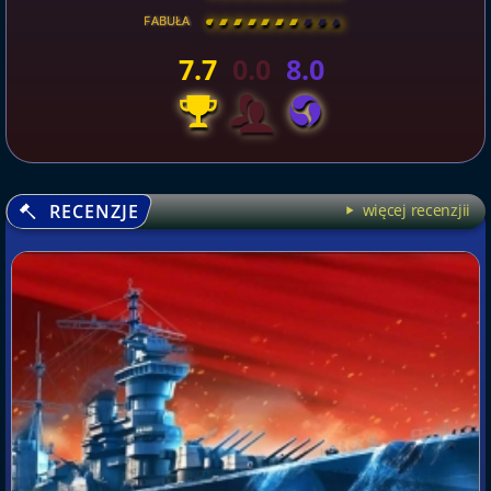
FABUŁA
[
\
\
\
\
\
\
\
\
]
7.7
0.0
8.0
RECENZJE
więcej recenzjii