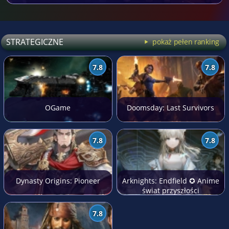
STRATEGICZNE
pokaż pełen ranking
7.8
7.8
OGame
Doomsday: Last Survivors
7.8
7.8
Dynasty Origins: Pioneer
Arknights: Endfield ✪ Anime
świat przyszłości
7.8