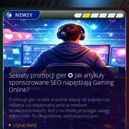
NEWSY
[\
\\
\\
\\
\\
\]
Sekrety promocji gier ✪ Jak artykuły
sponsorowane SEO napędzają Gaming
Online?
Promocja gier to dziś znacznie więcej niż pojedyncza
reklama czy okazjonalny post w mediach
społecznościowych, który na chwilę przyciąga uwagę
odbiorców. To długofalowy, wieloetapowy pro…
czytaj dalej