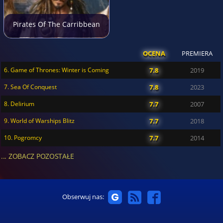
Pirates Of The Carribbean
OCENA
PREMIERA
6. Game of Thrones: Winter is Coming
7.8
2019
7. Sea Of Conquest
7.8
2023
8. Delirium
7.7
2007
9. World of Warships Blitz
7.7
2018
10. Pogromcy
7.7
2014
... ZOBACZ POZOSTAŁE
Obserwuj nas: