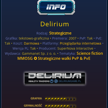
Delirium
Strategiczne
Rodzaj:
Grafika:
tekstowo-graficzna •
Premiera:
2007 •
PvP:
Tak
• PvE:
Tak •
Koszt:
Darmowa
•
Platformy:
Przeglądarka internetowa
•
Wersja PL:
Tak
•
Producent:
SuperNova Interactive
•
Science fiction
Wydawca:
Gammanet Sp. z o. o. •
Tematyka:
MMOSG ✪ Strategiczne walki PvP & PvE
GRAFIKA
[
\
\
\
\
\
\
\
\
]
GRYWALNOŚĆ
[
\
\
\
\
\
\
\
\
]