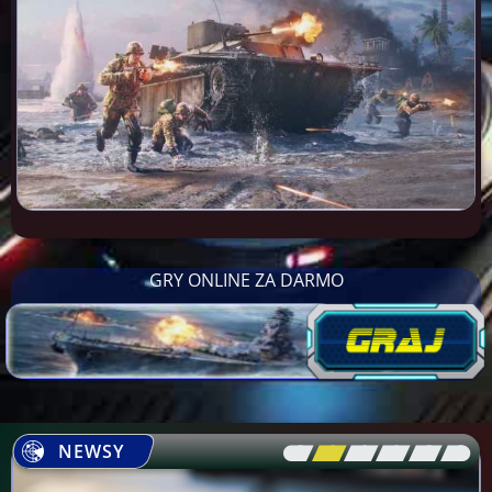
GRY ONLINE ZA DARMO
NEWSY
[\
\\
\\
\\
\\
\]