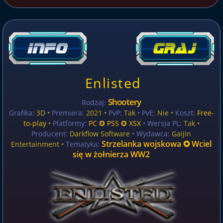
Enlisted
Shootery
Rodzaj:
Grafika:
3D •
Premiera:
2021 •
PvP:
Tak
• PvE:
Nie •
Koszt:
Free-
to-play
•
Platformy:
PC ✪ PS5 ✪ XSX
• Wersja PL:
Tak
•
Producent:
Darkflow Software
• Wydawca:
Gaijin
Strzelanka wojskowa ✪ Wciel
Entertainment •
Tematyka:
się w żołnierza WW2