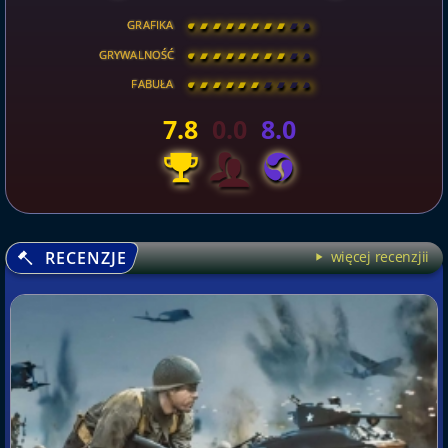
GRAFIKA
[
\
\
\
\
\
\
\
\
]
GRYWALNOŚĆ
[
\
\
\
\
\
\
\
\
]
FABUŁA
[
\
\
\
\
\
\
\
\
]
7.8
0.0
8.0
RECENZJE
więcej recenzjii