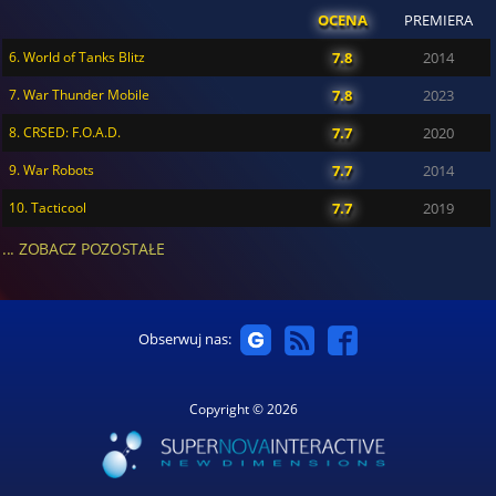
OCENA
PREMIERA
6. World of Tanks Blitz
7.8
2014
7. War Thunder Mobile
7.8
2023
8. CRSED: F.O.A.D.
7.7
2020
9. War Robots
7.7
2014
10. Tacticool
7.7
2019
... ZOBACZ POZOSTAŁE
Obserwuj nas:
Copyright © 2026