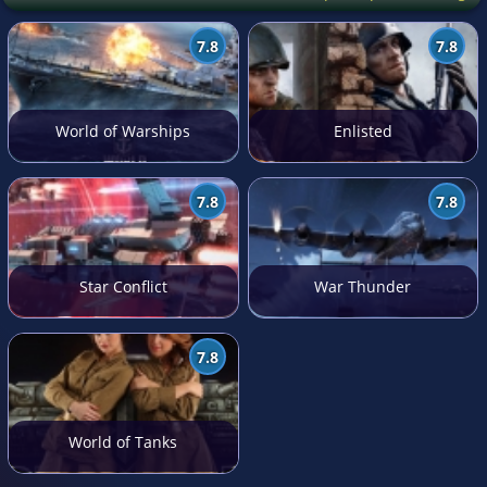
7.8
7.8
World of Warships
Enlisted
7.8
7.8
Star Conflict
War Thunder
7.8
World of Tanks