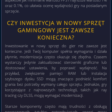
aspektów jak minimalne wartości FPS i najniższe wartości 1%
oraz 0.1%, co ułatwia ocenę wydajności gry na posiadanym
sprzęcie.
CZY INWESTYCJA W NOWY SPRZĘT
GAMINGOWY JEST ZAWSZE
KONIECZNA?
Inwestowanie w nowy sprzęt do gier nie zawsze jest
konieczne. Jeśli Twój komputer spełnia wymagania i działa
płynnie, modernizacja często okazuje się zbędna. Czasem
wystarczy jedynie zaktualizować sterowniki graficzne lub
dostosować ustawienia, by poprawić wydajność. Na
przykład, zwiększenie pamięci RAM lub instalacja
szybszego dysku SSD mogą znacząco podnieść komfort
grania bez potrzeby wymiany całego sprzętu. Jednakże, gry
korzystające z najnowszych technologii, takich jak ray
tracing czy DLSS, mogą wymagać modernizacji.
Starsze komponenty często mają trudności z obsługą
nowoczesnych tytułów potrzebujących sporej mocy