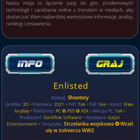
Nasza misja to łączenie pasji do gier, przełomowych
technologii i zarabiania online z trendami w mediach, aby
dostarczać Wam najbardziej wartościowe informacje, analizy,
rankingi i zestawienia.
Enlisted
Shootery
Rodzaj:
Grafika:
3D •
Premiera:
2021 •
PvP:
Tak
• PvE:
Nie •
Koszt:
Free-
to-play
•
Platformy:
PC ✪ PS5 ✪ XSX
• Wersja PL:
Tak
•
Producent:
Darkflow Software
• Wydawca:
Gaijin
Strzelanka wojskowa ✪ Wciel
Entertainment •
Tematyka:
się w żołnierza WW2