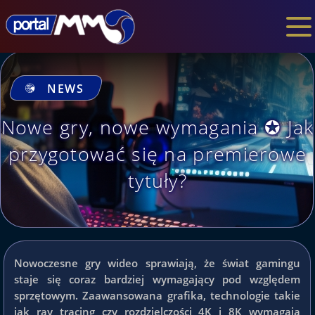
NEWS
Nowe gry, nowe wymagania ✪ Jak
przygotować się na premierowe
tytuły?
Nowoczesne gry wideo sprawiają, że świat gamingu
staje się coraz bardziej wymagający pod względem
sprzętowym. Zaawansowana grafika, technologie takie
jak ray tracing czy rozdzielczości 4K i 8K wymagają