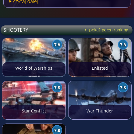
czytaj dalej
SHOOTERY
pokaż pełen ranking
7.8
7.8
World of Warships
Enlisted
7.8
7.8
Star Conflict
War Thunder
7.8