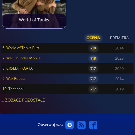
World of Tanks
OCENA
PREMIERA
6. World of Tanks Blitz
7.8
2014
7. War Thunder Mobile
7.8
2023
8. CRSED: F.O.A.D.
7.7
2020
9. War Robots
7.7
2014
10. Tacticool
7.7
2019
... ZOBACZ POZOSTAŁE
Obserwuj nas: