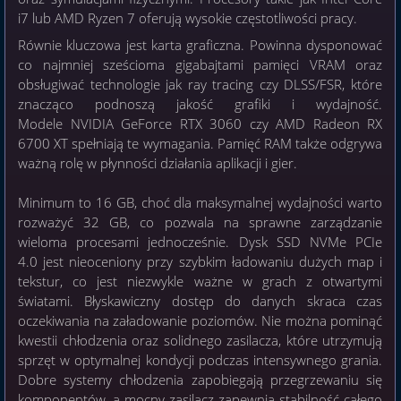
i7 lub AMD Ryzen 7 oferują wysokie częstotliwości pracy.
Równie kluczowa jest karta graficzna. Powinna dysponować
co najmniej sześcioma gigabajtami pamięci VRAM oraz
obsługiwać technologie jak ray tracing czy DLSS/FSR, które
znacząco podnoszą jakość grafiki i wydajność.
Modele NVIDIA GeForce RTX 3060 czy AMD Radeon RX
6700 XT spełniają te wymagania. Pamięć RAM także odgrywa
ważną rolę w płynności działania aplikacji i gier.
Minimum to 16 GB, choć dla maksymalnej wydajności warto
rozważyć 32 GB, co pozwala na sprawne zarządzanie
wieloma procesami jednocześnie. Dysk SSD NVMe PCIe
4.0 jest nieoceniony przy szybkim ładowaniu dużych map i
tekstur, co jest niezwykle ważne w grach z otwartymi
światami. Błyskawiczny dostęp do danych skraca czas
oczekiwania na załadowanie poziomów. Nie można pominąć
kwestii chłodzenia oraz solidnego zasilacza, które utrzymują
sprzęt w optymalnej kondycji podczas intensywnego grania.
Dobre systemy chłodzenia zapobiegają przegrzewaniu się
komponentów, a mocny zasilacz zapewnia stabilność całego