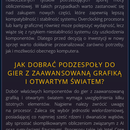
obliczeniowej. W takich przypadkach warto zastanowić się
nad zakupem nowych części, które zapewnią lepszą
kompatybilność i stabilność systemu Overclocking procesora
lub karty graficznej również może polepszyć wydajność, lecz
wiąże się z ryzykiem niestabilności systemu czy uszkodzenia
komponentów. Dlatego przed decyzją o inwestycji w nowy
sprzęt warto dokładnie przeanalizować zarówno potrzeby,
jak i możliwości obecnego komputera.
JAK DOBRAĆ PODZESPOŁY DO
GIER Z ZAAWANSOWANĄ GRAFIKĄ
I OTWARTYM ŚWIATEM?
Dobór właściwych komponentów do gier z zaawansowaną
grafiką i otwartym światem wymaga uwzględnienia kilku
istotnych elementów. Najpierw należy zwrócić uwagę
na procesor. Zaleca się wybór jednostki wielordzeniowej,
posiadającej co najmniej sześć rdzeni i dwanaście wątków,
aby sprostać skomplikowanym obliczeniom związanym z AI
oraz symulacjami fizycznymi. Procesory takie jak Intel Core