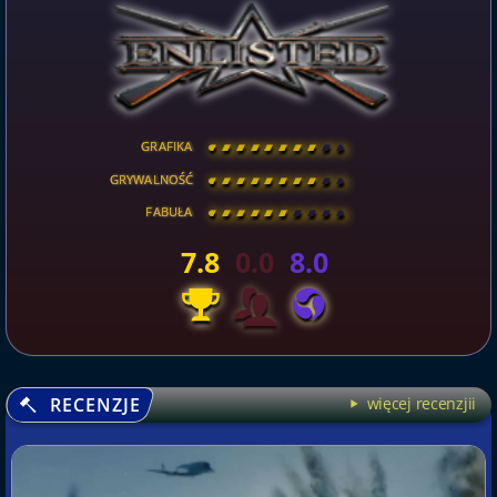
GRAFIKA
[
\
\
\
\
\
\
\
\
]
GRYWALNOŚĆ
[
\
\
\
\
\
\
\
\
]
FABUŁA
[
\
\
\
\
\
\
\
\
]
7.8
0.0
8.0
RECENZJE
więcej recenzjii