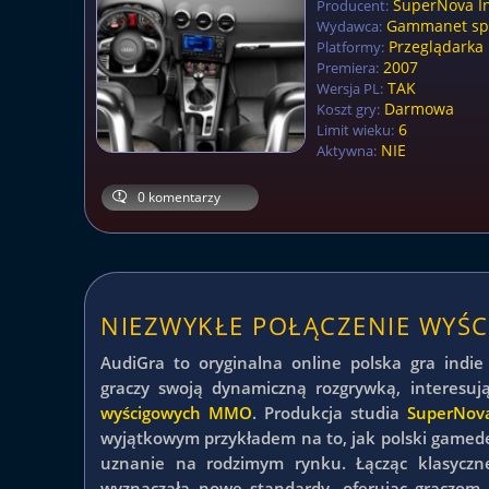
SuperNova In
Producent:
Gammanet sp. 
Wydawca:
Przeglądarka 
Platformy:
2007
Premiera:
TAK
Wersja PL:
Darmowa
Koszt gry:
6
Limit wieku:
NIE
Aktywna:
0 komentarzy
NIEZWYKŁE POŁĄCZENIE WYŚ
AudiGra to oryginalna online polska gra indie
graczy swoją dynamiczną rozgrywką, interesuj
wyścigowych MMO
. Produkcja studia
SuperNova
wyjątkowym przykładem na to, jak polski gamede
uznanie na rodzimym rynku. Łącząc klasyczne
wyznaczała nowe standardy, oferując graczom 