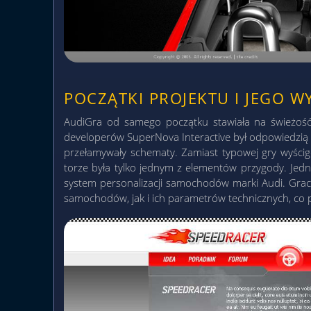
POCZĄTKI PROJEKTU I JEGO 
AudiGra od samego początku stawiała na świeżość i
developerów SuperNova Interactive był odpowiedzią 
przełamywały schematy. Zamiast typowej gry wyścigo
torze była tylko jednym z elementów przygody. Je
system personalizacji samochodów marki Audi. Gra
samochodów, jak i ich parametrów technicznych, co 