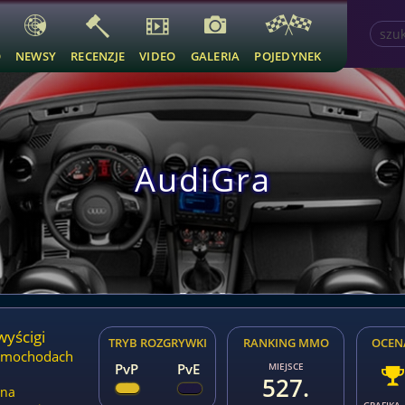
O
NEWSY
RECENZJE
VIDEO
GALERIA
POJEDYNEK
AudiGra
wyścigi
TRYB ROZGRYWKI
RANKING MMO
OCEN
samochodach
PvP
PvE
MIEJSCE
527.
zna