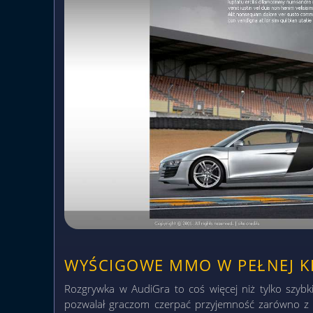
WYŚCIGOWE MMO W PEŁNEJ K
Rozgrywka w AudiGra to coś więcej niż tylko szybki
pozwalał graczom czerpać przyjemność zarówno z em