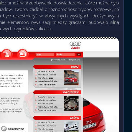
ównież umożliwiał zdobywanie doświadczenia, które można było
azdów. Twórcy zadbali o różnorodność trybów rozgrywki, co
a było uczestniczyć w klasycznych wyścigach, drużynowych
ie elementów rywalizacji między graczami budowało silną
czowych czynników sukcesu.