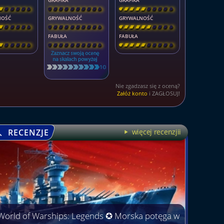
GRAFIKA
GRAFIKA
\
\
\
\
\
]
[
\
\
\
\
\
\
\
\
]
[
\
\
\
\
\
\
\
\
]
NOŚĆ
GRYWALNOŚĆ
GRYWALNOŚĆ
\
\
\
\
\
]
[
\
\
\
\
\
\
\
\
]
[
\
\
\
\
\
\
\
\
]
FABUŁA
FABUŁA
\
\
\
\
\
]
[
\
\
\
\
\
\
\
\
]
[
\
\
\
\
\
\
\
\
]
Nie zgadzasz się z oceną?
Załóż konto
i ZAGŁOSUJ!
RECENZJE
więcej recenzjii
World of Warships: Legends ✪ Morska potęga w