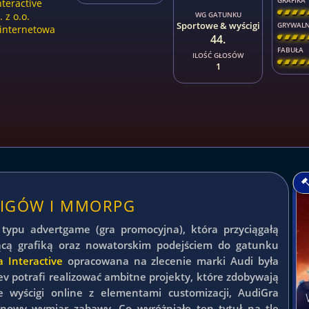
GRAFIKA
teractive
[
\
\
\
z o.o.
WG GATUNKU
Sportowe & wyścigi
GRYWAL
internetowa
44.
[
\
\
\
FABUŁA
ILOŚĆ GŁOSÓW
[
\
\
\
1
CIGÓW I MMORPG
 typu advertgame (gra promocyjna), która przyciągałą
ącą grafiką oraz nowatorskim podejściem do gatunku
 Interactive
opracowana na zlecenie marki Audi była
v potrafi realizować ambitne projekty, które zdobywają
 wyścigi online z elementami customizacji, AudiGra
nowy wymiar zabawy. Co wyróżniało ten tytuł na tle