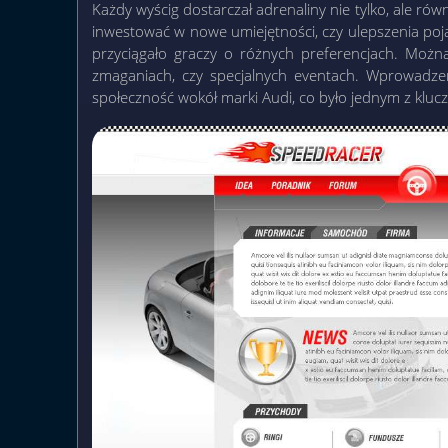
Każdy wyścig dostarczał adrenaliny nie tylko, ale r
inwestować w nowe umiejętności, czy ulepszenia poj
przyciągało graczy o różnych preferencjach. Możn
zmaganiach, czy specjalnych eventach. Wprowadzen
społeczność wokół marki Audi, co było jednym z klu