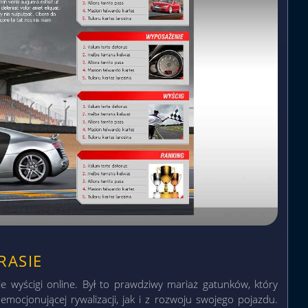
RASIE
e wyścigi online. Był to prawdziwy mariaż gatunków, który
ocjonującej rywalizacji, jak i z rozwoju swojego pojazdu.