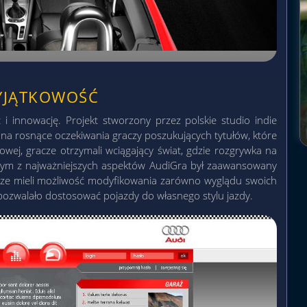
WYJĄTKOWOŚĆ
 innowację. Projekt stworzony przez polskie studio indie
na rosnące oczekiwania graczy poszukujących tytułów, które
wej, gracze otrzymali wciągający świat, gdzie rozgrywka na
dnym z najważniejszych aspektów AudiGra był zaawansowany
cze mieli możliwość modyfikowania zarówno wyglądu swoich
pozwalało dostosować pojazdy do własnego stylu jazdy.