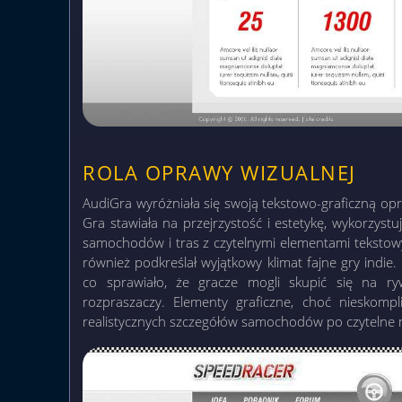
ROLA OPRAWY WIZUALNEJ
AudiGra wyróżniała się swoją tekstowo-graficzną opr
Gra stawiała na przejrzystość i estetykę, wykorzystu
samochodów i tras z czytelnymi elementami tekstowym
również podkreślał wyjątkowy klimat fajne gry indie.
co sprawiało, że gracze mogli skupić się na ryw
rozpraszaczy. Elementy graficzne, choć nieskom
realistycznych szczegółów samochodów po czytelne 