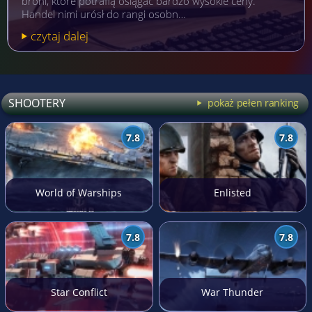
broni, które potrafią osiągać bardzo wysokie ceny.
Handel nimi urósł do rangi osobn…
czytaj dalej
SHOOTERY
pokaż pełen ranking
7.8
7.8
World of Warships
Enlisted
7.8
7.8
Star Conflict
War Thunder