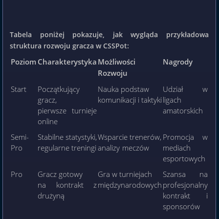
Tabela poniżej pokazuje, jak wygląda przykładowa
struktura rozwoju gracza w CSSPot:
Poziom
Charakterystyka
Możliwości
Nagrody
Rozwoju
Start
Początkujący
Nauka podstaw
Udział w
gracz,
komunikacji i taktyki
ligach
pierwsze turnieje
amatorskich
online
Semi-
Stabilne statystyki,
Wsparcie trenerów,
Promocja w
Pro
regularne treningi
analizy meczów
mediach
esportowych
Pro
Gracz gotowy
Gra w turniejach
Szansa na
na kontrakt z
międzynarodowych
profesjonalny
drużyną
kontrakt i
sponsorów