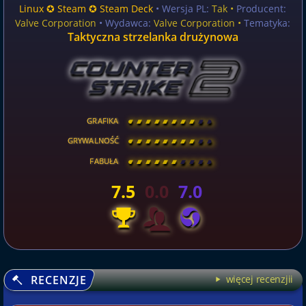
Linux ✪ Steam ✪ Steam Deck
• Wersja PL:
Tak
•
Producent:
Valve Corporation
• Wydawca:
Valve Corporation •
Tematyka:
Taktyczna strzelanka drużynowa
GRAFIKA
[
\
\
\
\
\
\
\
\
]
GRYWALNOŚĆ
[
\
\
\
\
\
\
\
\
]
FABUŁA
[
\
\
\
\
\
\
\
\
]
7.5
0.0
7.0
RECENZJE
więcej recenzjii