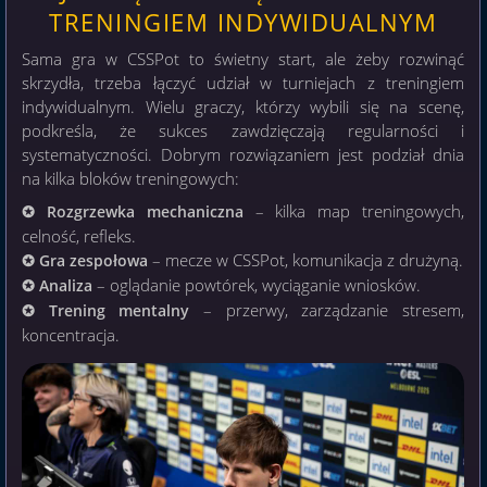
TRENINGIEM INDYWIDUALNYM
Sama gra w CSSPot to świetny start, ale żeby rozwinąć
skrzydła, trzeba łączyć udział w turniejach z treningiem
indywidualnym. Wielu graczy, którzy wybili się na scenę,
podkreśla, że sukces zawdzięczają regularności i
systematyczności. Dobrym rozwiązaniem jest podział dnia
na kilka bloków treningowych:
– kilka map treningowych,
✪ Rozgrzewka mechaniczna
celność, refleks.
– mecze w CSSPot, komunikacja z drużyną.
✪ Gra zespołowa
– oglądanie powtórek, wyciąganie wniosków.
✪ Analiza
– przerwy, zarządzanie stresem,
✪ Trening mentalny
koncentracja.