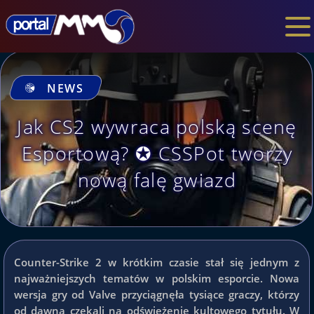
NEWS
Jak CS2 wywraca polską scenę
Esportową? ✪ CSSPot tworzy
nową falę gwiazd
Counter-Strike 2 w krótkim czasie stał się jednym z
najważniejszych tematów w polskim esporcie. Nowa
wersja gry od Valve przyciągnęła tysiące graczy, którzy
od dawna czekali na odświeżenie kultowego tytułu. W