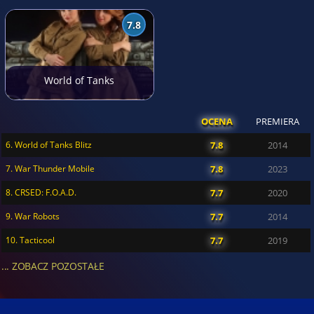
7.8
World of Tanks
OCENA
PREMIERA
6. World of Tanks Blitz
7.8
2014
7. War Thunder Mobile
7.8
2023
8. CRSED: F.O.A.D.
7.7
2020
9. War Robots
7.7
2014
10. Tacticool
7.7
2019
... ZOBACZ POZOSTAŁE