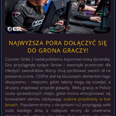
NAJWYŻSZA PORA DOŁĄCZYĆ SIĘ
DO GRONA GRACZY!
Counter-Strike 2 nadał polskiemu esportowi nową dynamikę.
Gra przyciągnęła tysiące fanów i stworzyła przestrzeń dla
młodych zawodników, którzy chcą spróbować swoich sił na
poważnej scenie. CSSPot stał się kluczowym elementem tego
ekosystemu – miejscem, gdzie talenty mogą się rozwijać, a
drużyny znajdować przyszłe gwiazdy. Wielu graczy w Polsce
szuka sprawdzonych miejsc, gdzie można emocjonować się
losowaniem skinów, zdobywając
szalone przedmioty w loot
boxach
. Popularne strony z skrzynkami cs2 przyciągają setki
osób każdego dnia, a najlepsze strony do otwierania
skrzynek cs2 oferują nie tylko duży wybór, ale także