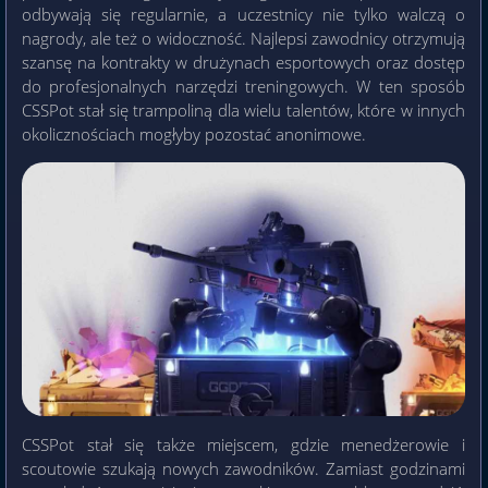
odbywają się regularnie, a uczestnicy nie tylko walczą o
nagrody, ale też o widoczność. Najlepsi zawodnicy otrzymują
szansę na kontrakty w drużynach esportowych oraz dostęp
do profesjonalnych narzędzi treningowych. W ten sposób
CSSPot stał się trampoliną dla wielu talentów, które w innych
okolicznościach mogłyby pozostać anonimowe.
CSSPot stał się także miejscem, gdzie menedżerowie i
scoutowie szukają nowych zawodników. Zamiast godzinami