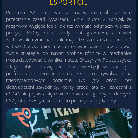
ESPORTCIE
Premiera CS2 to nie tylko zmiana wizualna, ale całkowite
przepisanie zasad rywalizacji. Silnik Source 2 sprawił, że
rozgrywka wygląda lepiej, ale też wymaga od graczy większej
precyzji. Każdy ruch, każdy rzut granatem, a nawet
zachowanie dymu na mapie mają dziś większe znaczenie niż
w CS:GO. Zawodnicy muszą trenować więcej i dostosować
swoje strategie, bo nawet drobne różnice w mechanice
mogą decydować o wyniku meczu. Drużyny w Polsce szybko
zdały sobie sprawę, że bez inwestycji w analizę i
profesjonalne treningi nie ma szans na rywalizację na
międzynarodowym poziomie. Do gry wrócili też
doświadczeni zawodnicy, którzy przez lata byli związani z
CS:GO, ale pojawiła się również nowa fala graczy, dla których
CS2 jest pierwszym krokiem do profesjonalnej kariery.