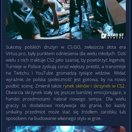
Sukcesy polskich drużyn w CS:GO, zwłaszcza złota era
Virtus.pro, były punktem odniesienia dla wielu młodych. Dziś
wielu z nich traktuje CS2 jako szansę, by powtórzyć legendę.
Turnieje w Polsce zyskują coraz większy prestiż, a transmisje
na Twitchu i YouTube gromadzą tysiące widzów. Widać
wyraźnie, że polska społeczność jest gotowa, by na nowo
podbić scenę. Zmienił także
rynek skinów i skrzynek w CS2
.
Otwarcia skrzynek stały się jeszcze bardziej emocjonujące, a
handel przedmiotami nabrał nowego tempa. Dla wielu
graczy to dodatkowa motywacja do grania, bo każdy
unikalny przedmiot może stać się źródłem zarobku lub
sposobem na budowanie własnego stylu w grze.