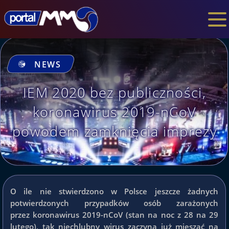
NEWS
IEM 2020 bez publiczności,
koronawirus 2019-nCoV
powodem zamknięcia imprezy
O ile nie stwierdzono w Polsce jeszcze żadnych
potwierdzonych przypadków osób zarażonych
przez koronawirus 2019-nCoV (stan na noc z 28 na 29
lutego), tak niechlubny wirus zaczyna już mieszać na