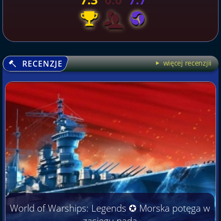
RECENZJE
więcej recenzjii
World of Warships: Legends ✪ Morska potęga w
zasięgu pada