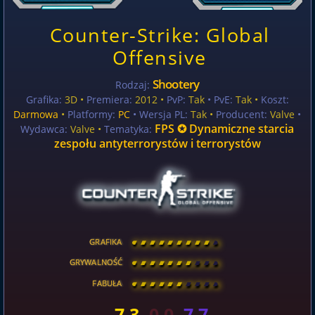
Counter-Strike: Global
Offensive
Shootery
Rodzaj:
Grafika:
3D •
Premiera:
2012 •
PvP:
Tak
• PvE:
Tak •
Koszt:
Darmowa
•
Platformy:
PC
• Wersja PL:
Tak
•
Producent:
Valve
•
FPS ✪ Dynamiczne starcia
Wydawca:
Valve •
Tematyka:
zespołu antyterrorystów i terrorystów
GRAFIKA
[
\
\
\
\
\
\
\
\
]
GRYWALNOŚĆ
[
\
\
\
\
\
\
\
\
]
FABUŁA
[
\
\
\
\
\
\
\
\
]
7.3
0.0
7.7