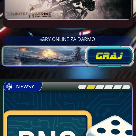
GRY ONLINE ZA DARMO
NEWSY
[\
\\
\\
\\
\\
\]