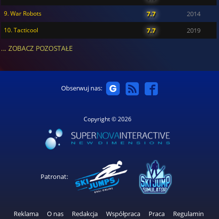
9. War Robots
7.7
2014
10. Tacticool
7.7
2019
... ZOBACZ POZOSTAŁE
Obserwuj nas:
Copyright © 2026
Patronat:
Reklama
O nas
Redakcja
Współpraca
Praca
Regulamin