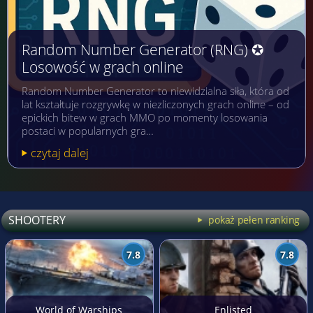
Random Number Generator (RNG) ✪
Losowość w grach online
Random Number Generator to niewidzialna siła, która od
lat kształtuje rozgrywkę w niezliczonych grach online – od
epickich bitew w grach MMO po momenty losowania
postaci w popularnych gra…
czytaj dalej
SHOOTERY
pokaż pełen ranking
7.8
7.8
World of Warships
Enlisted