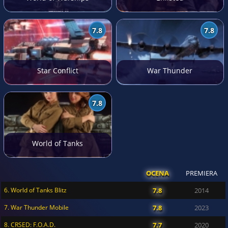
7.8
7.8
Star Conflict
War Thunder
7.8
World of Tanks
OCENA
PREMIERA
6. World of Tanks Blitz
7.8
2014
7. War Thunder Mobile
7.8
2023
8. CRSED: F.O.A.D.
7.7
2020