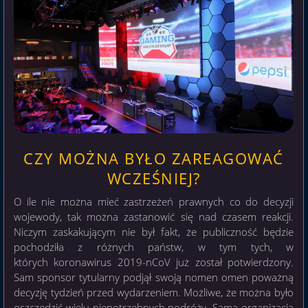
CZY MOŻNA BYŁO ZAREAGOWAĆ
WCZEŚNIEJ?
O ile nie można mieć zastrzeżeń prawnych co do decyzji
wojewody, tak można zastanowić się nad czasem reakcji.
Niczym zaskakującym nie był fakt, że publiczność będzie
pochodziła z różnych państw, w tym tych, w
których koronawirus 2019-nCoV już został potwierdzony.
Sam sponsor tytularny podjął swoją nomen omen poważną
decyzję tydzień przed wydarzeniem. Możliwe, że można było
oszczędzić wielu niepotrzebnych podróży. Sama organizacja