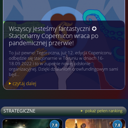
Wszyscy jesteśmy fantastyczni ✪
Stacjonarny Copernicon wraca po
pandemicznej przerwie!
To już pewne! Tegoroczna, już 12. edycja Copeniconu
odbędzie się stacjonarnie w Toruniu w dniach 16-
18.09.2022 i to w zupełnie nowej odsłonie
organizacyjnej. Dzięki działaniom crowfundingowym sami
będ…
czytaj dalej
STRATEGICZNE
pokaż pełen ranking
7.8
7.8