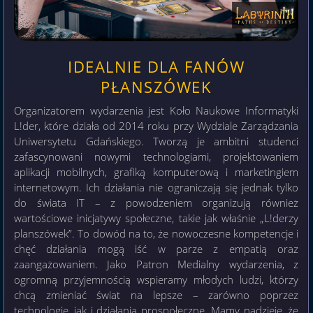
IDEALNIE DLA FANÓW
PŁANSZÓWEK
Organizatorem wydarzenia jest Koło Naukowe Informatyki
L!der, które działa od 2014 roku przy Wydziale Zarządzania
Uniwersytetu Gdańskiego. Tworzą je ambitni studenci
zafascynowani nowymi technologiami, projektowaniem
aplikacji mobilnych, grafiką komputerową i marketingiem
internetowym. Ich działania nie ograniczają się jednak tylko
do świata IT – z powodzeniem organizują również
wartościowe inicjatywy społeczne, takie jak właśnie „L!derzy
planszówek”. To dowód na to, że nowoczesne kompetencje i
chęć działania mogą iść w parze z empatią oraz
zaangażowaniem. Jako Patron Medialny wydarzenia, z
ogromną przyjemnością wspieramy młodych ludzi, którzy
chcą zmieniać świat na lepsze – zarówno poprzez
technologię, jak i działania prospołeczne. Mamy nadzieję, że