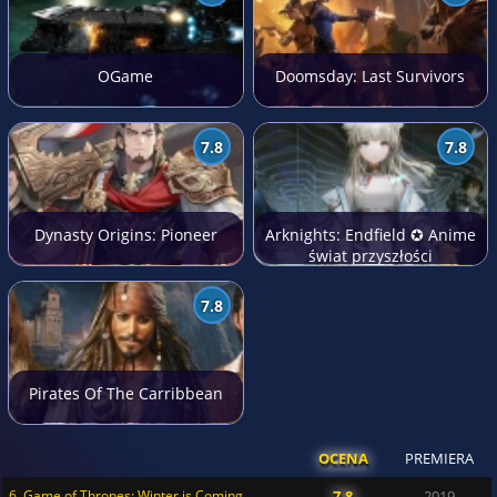
OGame
Doomsday: Last Survivors
7.8
7.8
Dynasty Origins: Pioneer
Arknights: Endfield ✪ Anime
świat przyszłości
7.8
Pirates Of The Carribbean
OCENA
PREMIERA
6. Game of Thrones: Winter is Coming
7.8
2019