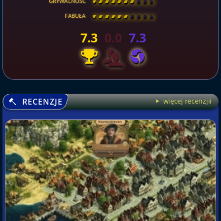
GRYWALNOŚĆ
[
\
\
\
\
\
\
\
\
]
FABUŁA
[
\
\
\
\
\
\
\
\
]
7.3
0.0
7.3
RECENZJE
więcej recenzjii