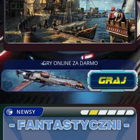
GRY ONLINE ZA DARMO
NEWSY
[\
\\
\\
\\
\\
\]