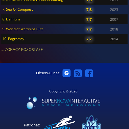
7. Sea Of Conquest
7.8
2023
8. Delirium
7.7
2007
9. World of Warships Blitz
7.7
2018
10. Pogromcy
7.7
2014
... ZOBACZ POZOSTAŁE
Obserwuj nas:
Copyright © 2026
Patronat: