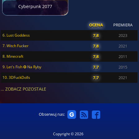
Cyberpunk 2077
OCENA
PREMIERA
6. Lust Goddess
7.8
2023
7. Witch Fucker
7.8
2021
8. Minecraft
7.8
2011
9. Let's Fish ✪ Na Ryby
7.7
2015
10. 3DFuckDolls
7.7
2021
... ZOBACZ POZOSTAŁE
Obserwuj nas:
Copyright © 2026