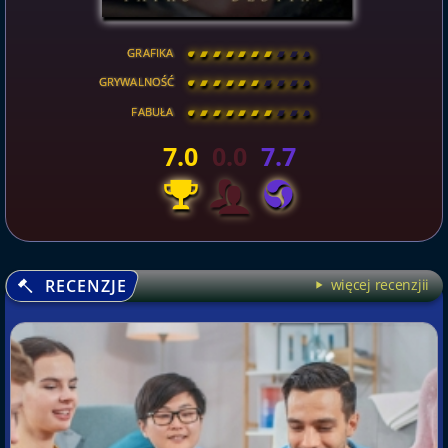
GRAFIKA
[
\
\
\
\
\
\
\
\
]
GRYWALNOŚĆ
[
\
\
\
\
\
\
\
\
]
FABUŁA
[
\
\
\
\
\
\
\
\
]
7.0
0.0
7.7
RECENZJE
więcej recenzjii