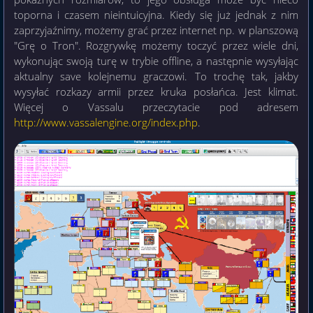
toporna i czasem nieintuicyjna. Kiedy się już jednak z nim
zaprzyjaźnimy, możemy grać przez internet np. w planszową
"Grę o Tron". Rozgrywkę możemy toczyć przez wiele dni,
wykonując swoją turę w trybie offline, a następnie wysyłając
aktualny save kolejnemu graczowi. To trochę tak, jakby
wysyłać rozkazy armii przez kruka posłańca. Jest klimat.
Więcej o Vassalu przeczytacie pod adresem
http://www.vassalengine.org/index.php
.