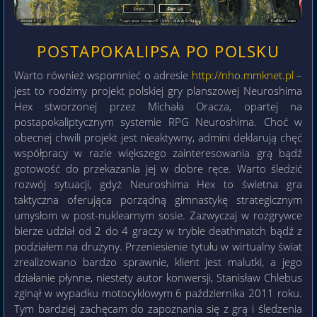
POSTAPOKALIPSA PO POLSKU
Warto również wspomnieć o adresie
http://nho.mmknet.pl
–
jest to rodzimy projekt polskiej gry planszowej Neuroshima
Hex stworzonej przez Michała Oracza, opartej na
postapokaliptycznym systemie RPG Neuroshima. Choć w
obecnej chwili projekt jest nieaktywny, admini deklarują chęć
współpracy w razie większego zainteresowania grą bądź
gotowość do przekazania jej w dobre ręce. Warto śledzić
rozwój sytuacji, gdyż Neuroshima Hex to świetna gra
taktyczna oferująca porządną gimnastykę strategicznym
umysłom w post-nuklearnym sosie. Zazwyczaj w rozgrywce
bierze udział od 2 do 4 graczy w trybie deathmatch bądź z
podziałem na drużyny. Przeniesienie tytułu w wirtualny świat
zrealizowano bardzo sprawnie, klient jest malutki, a jego
działanie płynne, niestety autor konwersji, Stanisław Chlebus
zginął w wypadku motocyklowym 6 października 2011 roku.
Tym bardziej zachęcam do zapoznania się z grą i śledzenia