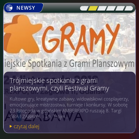
NEWSY
[\
\\
\\
\\
\\
\]
Trójmiejskie spotkania z grami
planszowymi, czyli Festiwal Gramy
Kultowe gry, kreatywne zabawy, widowiskowi cosplayerzy,
emocjonujące mistrzostwa, turnieje i konkursy. W sobotę
23 listopada w gdańskim AMBEREXPO ruszają 8. Targi
GRA I ZABAWA i 19. Trójm…
czytaj dalej