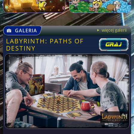
GALERIA
więcej galerii
LABYRINTH: PATHS OF
DESTINY