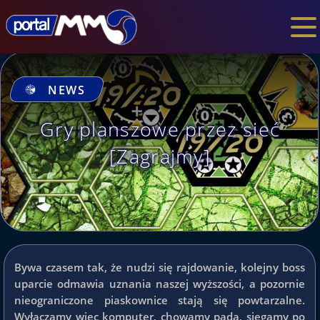
NEWS
Gry planszowe przez sieć
[Zagrajmy]
Bywa czasem tak, że nudzi się rajdowanie, kolejny boss
uparcie odmawia uznania naszej wyższości, a pozornie
nieograniczone piaskownice stają się powtarzalne.
Wyłączamy więc komputer, chowamy pada, sięgamy po