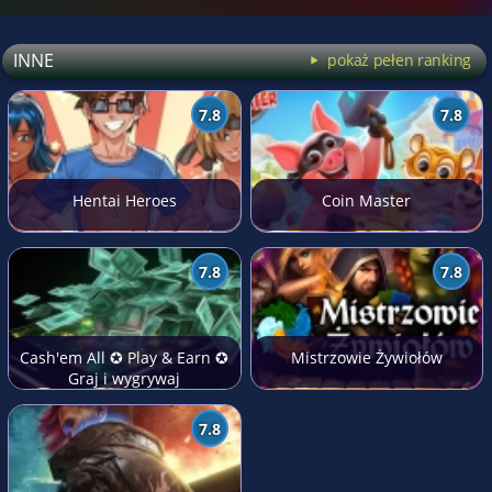
INNE
pokaż pełen ranking
7.8
7.8
Hentai Heroes
Coin Master
7.8
7.8
Cash'em All ✪ Play & Earn ✪
Mistrzowie Żywiołów
Graj i wygrywaj
7.8