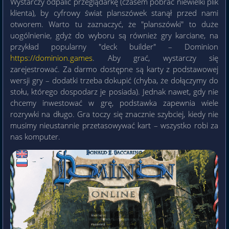
Wystarczy odpalić przeglądarkę (czasem pobrać niewielki plik
klienta), by cyfrowy świat planszówek stanął przed nami
otworem. Warto tu zaznaczyć, że "planszówki" to duże
uogólnienie, gdyż do wyboru są również gry karciane, na
przykład popularny "deck builder" – Dominion
https://dominion.games
. Aby grać, wystarczy się
zarejestrować. Za darmo dostępne są karty z podstawowej
wersji gry – dodatki trzeba dokupić (chyba, że dołączymy do
stołu, którego dospodarz je posiada). Jednak nawet, gdy nie
chcemy inwestować w grę, podstawka zapewnia wiele
rozrywki na długo. Gra toczy się znacznie szybciej, kiedy nie
musimy nieustannie przetasowywać kart – wszystko robi za
nas komputer.