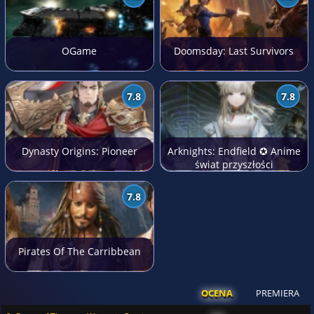
OGame
Doomsday: Last Survivors
7.8
7.8
Dynasty Origins: Pioneer
Arknights: Endfield ✪ Anime
świat przyszłości
7.8
Pirates Of The Carribbean
OCENA
PREMIERA