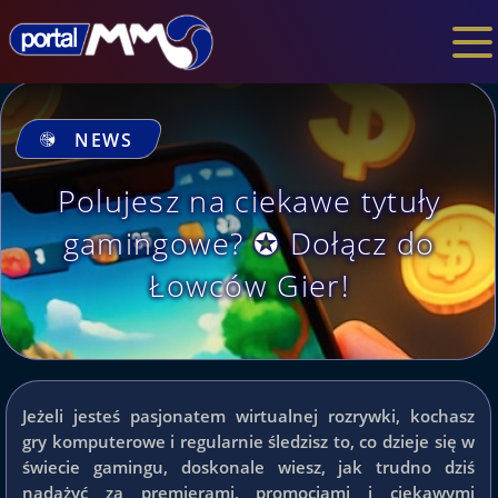
NEWS
Polujesz na ciekawe tytuły
gamingowe? ✪ Dołącz do
Łowców Gier!
Jeżeli jesteś pasjonatem wirtualnej rozrywki, kochasz
gry komputerowe i regularnie śledzisz to, co dzieje się w
świecie gamingu, doskonale wiesz, jak trudno dziś
nadążyć za premierami, promocjami i ciekawymi