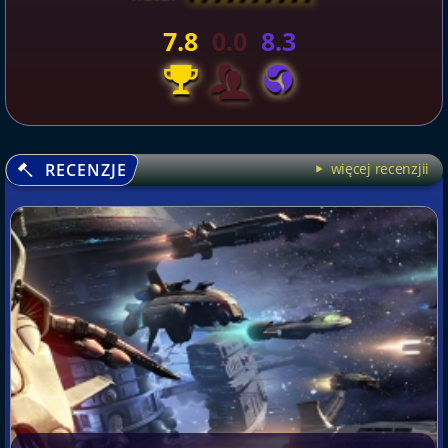
7.8
0.0
8.3
RECENZJE
więcej recenzjii