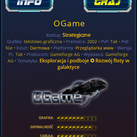
OGame
Strategiczne
Rodzaj:
Grafika:
tekstowo-graficzna •
Premiera:
2002 •
PvP:
Tak
• PvE:
Nie •
Koszt:
Darmowa
•
Platformy:
Przeglądarka www
• Wersja
PL:
Tak
•
Producent:
Gameforge AG
• Wydawca:
Gameforge
Eksploracja i podboje ✪ Rozwój floty w
AG •
Tematyka:
galaktyce
GRAFIKA
[
\
\
\
\
\
\
\
\
]
GRYWALNOŚĆ
[
\
\
\
\
\
\
\
\
]
FABUŁA
[
\
\
\
\
\
\
\
\
]