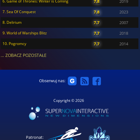
6. Game of Thrones: Winter is Coming
7.8
2019
7. Sea Of Conquest
7.8
2023
8. Delirium
7.7
2007
9. World of Warships Blitz
7.7
2018
10. Pogromcy
7.7
2014
... ZOBACZ POZOSTAŁE
Obserwuj nas:
Copyright © 2026
Patronat: