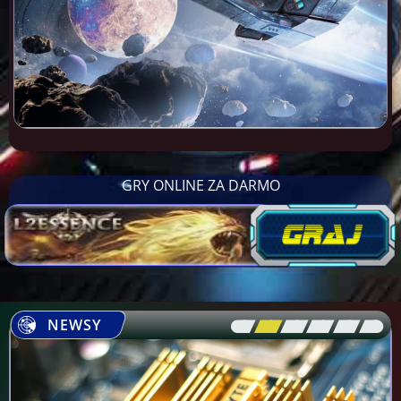
GRY ONLINE ZA DARMO
NEWSY
[\
\\
\\
\\
\\
\]