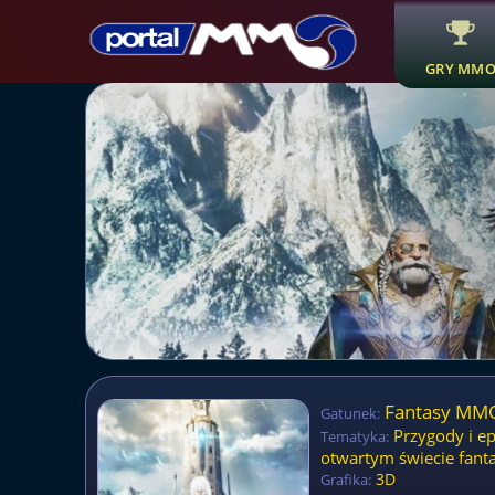
GRY MM
Fantasy M
Gatunek:
Przygody i ep
Tematyka:
otwartym świecie fant
3D
Grafika: