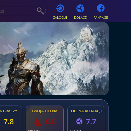
ZALOGUJ
DOLACZ
FANPAGE
A GRACZY
TWOJA OCENA
OCENA REDAKCJI
7.8
0.0
7.7