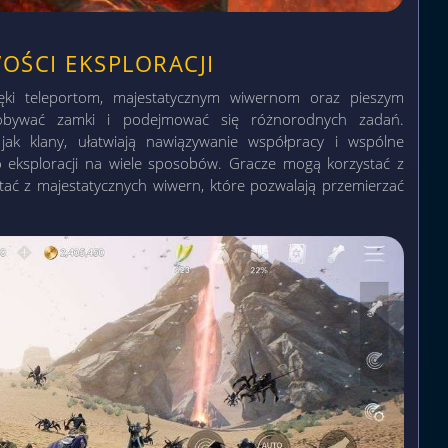
OŚCI EKSPLORACJI
ęki teleportom, majestatycznym wiwernom oraz pieszym
bywać zamki i podejmować się różnorodnych zadań.
jak klany, ułatwiają nawiązywanie współpracy i wspólne
o eksploracji na wiele sposobów. Gracze mogą korzystać z
stać z majestatycznych wiwern, które pozwalają przemierzać