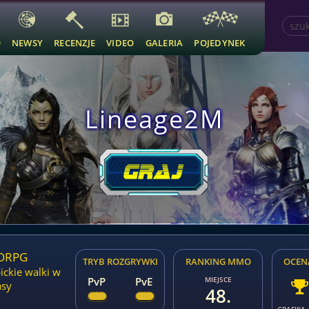
O
NEWSY
RECENZJE
VIDEO
GALERIA
POJEDYNEK
Lineage2M
MORPG
TRYB ROZGRYWKI
RANKING MMO
OCEN
ickie walki w
PvP
PvE
MIEJSCE
asy
48.