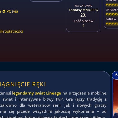
GRAFIKA
[
\
\
\
WG GATUNKU
Fantasy MMORPG
GRYWAL
 ✪ PC (via
23.
[
\
\
\
FABUŁA
ILOŚĆ GŁOSÓW
[
\
\
\
4
kropłatności
ĄGNIĘCIE RĘKI
zenosi
legendarny świat Lineage
na urządzenia mobilne
y świat i intensywne bitwy PvP. Gra łączy tradycję z
 zarówno dla weteranów serii, jak i nowych graczy
żnia się przede wszystkim jakością wykonania – od
ty świetlne, które ożywiają fantastyczne krainy Adenu.