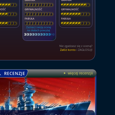
GRAFIKA
GRAFIKA
\
\
\
\
\
]
[
\
\
\
\
\
\
\
\
]
[
\
\
\
\
\
\
\
\
]
NOŚĆ
GRYWALNOŚĆ
GRYWALNOŚĆ
\
\
\
\
\
]
[
\
\
\
\
\
\
\
\
]
[
\
\
\
\
\
\
\
\
]
FABUŁA
FABUŁA
\
\
\
\
\
]
[
\
\
\
\
\
\
\
\
]
[
\
\
\
\
\
\
\
\
]
Nie zgadzasz się z oceną?
Załóż konto
i ZAGŁOSUJ!
RECENZJE
więcej recenzjii