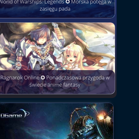
World of Warships: Legends ✪ Morska potęga w
zasięgu pada
Ragnarok Online ✪ Ponadczasowa przygoda w
świecie anime fantasy