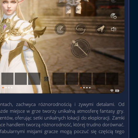
entach, zachwyca różnorodnością i żywymi detalami. Od
de miejsce w grze tworzy unikalną atmosferę fantasy gry.
tów, oferując setki unikalnych lokacji do eksploracji. Zamki
iące handlem tworzą różnorodność, której trudno dorównać.
 fabularnymi misjami gracze mogą poczuć się częścią tego