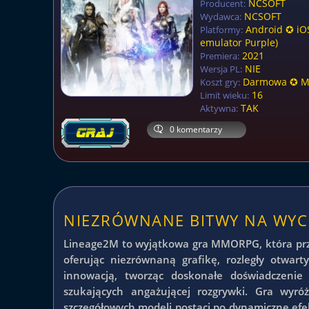
NCSOFT
Producent:
NCSOFT
Wydawca:
Android ✪ iOS
Platformy:
emulator Purple)
2021
Premiera:
NIE
Wersja PL:
Darmowa ✪ Mi
Koszt gry:
16
Limit wieku:
TAK
Aktywna:
0 komentarzy
NIEZRÓWNANE BITWY NA WYCI
Lineage2M to wyjątkowa gra MMORPG, która pr
oferując niezrównaną grafikę, rozległy otwart
innowacją, tworząc doskonałe doświadczenie
szukających angażującej rozgrywki. Gra wyró
szczegółowych modeli postaci po dynamiczne efek