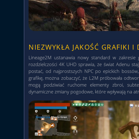
NIEZWYKŁA JAKOŚĆ GRAFIKI I
Lineage2M ustanawia nowy standard w zakresie g
rozdzielczości 4K UHD sprawia, że świat Adenu staje
postać, od najprostszych NPC po epickich bossów, 
grafikę, można zobaczyć, że L2M próbowała odtwor
mogą podziwiać ruchome elementy zbroi, subtel
dynamiczne zmiany pogodowe, które wpływają na atm