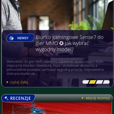
Biurko gamingowe Sense7 do
NEWSY
gier MMO ✪ Jak wybrać
wygodny model?
Stanowisko do gier MMO powinno zapewniać wystarczająco dużo
miejsca na monitor, klawiaturę, mysz i dodatkowe akcesoria, a
jednocześnie pozwalać zachować wygodną pozycję. Odpowiednio
dobrane biurko uła…
czytaj dalej
[\
\\
\\
\]
RECENZJE
więcej recenzji