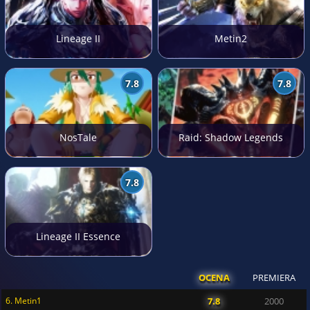
Lineage II
Metin2
7.8
7.8
NosTale
Raid: Shadow Legends
7.8
Lineage II Essence
OCENA
PREMIERA
6. Metin1
7.8
2000