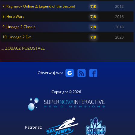
7. Ragnarok Online 2: Legend of the Second
7.8
2012
8. Hero Wars
7.8
2016
9. Lineage 2 Classic
7.8
2018
10. Lineage 2 Eve
7.8
2023
... ZOBACZ POZOSTAŁE
Obserwuj nas:
Copyright © 2026
Patronat: