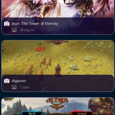
Aion: The Tower of Eternity
34 zdjęcia
Alganon
7 zdjęć