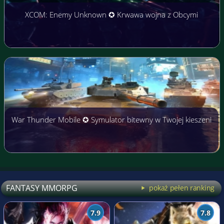
XCOM: Enemy Unknown ✪ Krwawa wojna z Obcymi
War Thunder Mobile ✪ Symulator bitewny w Twojej kieszeni
FANTASY MMORPG
pokaż pełen ranking
7.9
7.8