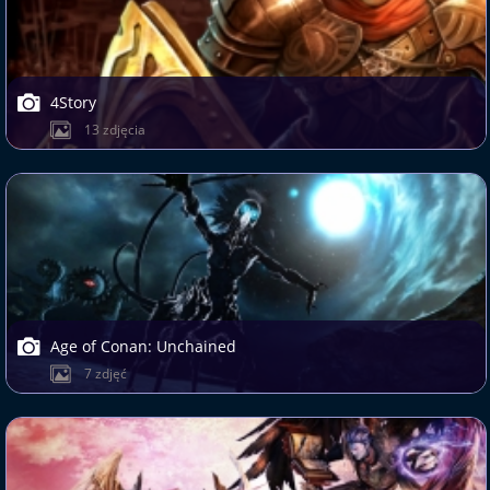
4Story
13 zdjęcia
Age of Conan: Unchained
7 zdjęć