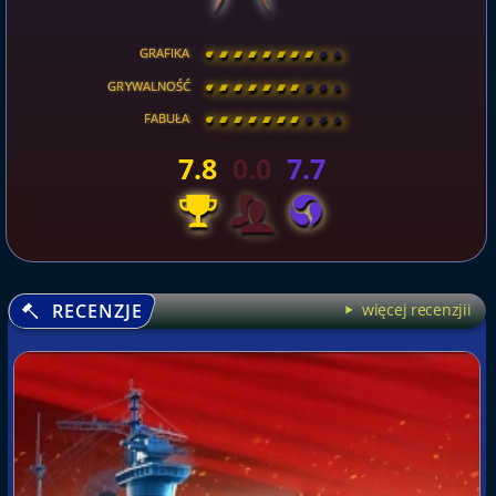
GRAFIKA
[
\
\
\
\
\
\
\
\
]
GRYWALNOŚĆ
[
\
\
\
\
\
\
\
\
]
FABUŁA
[
\
\
\
\
\
\
\
\
]
7.8
0.0
7.7
RECENZJE
więcej recenzjii