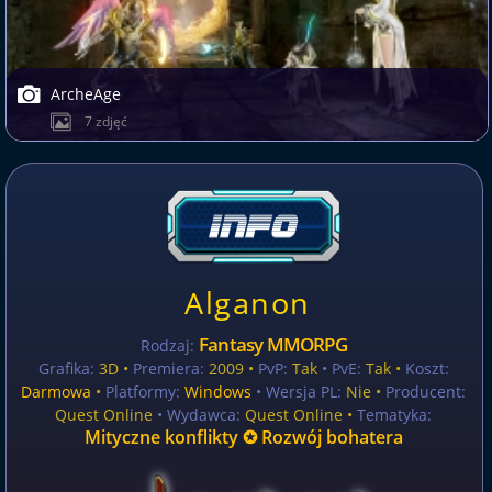
ArcheAge
7 zdjęć
Alganon
Fantasy MMORPG
Rodzaj:
Grafika:
3D •
Premiera:
2009 •
PvP:
Tak
• PvE:
Tak •
Koszt:
Darmowa
•
Platformy:
Windows
• Wersja PL:
Nie
•
Producent:
Quest Online
• Wydawca:
Quest Online •
Tematyka:
Mityczne konflikty ✪ Rozwój bohatera