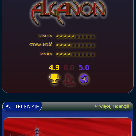
GRAFIKA
[
\
\
\
\
\
\
\
\
]
GRYWALNOŚĆ
[
\
\
\
\
\
\
\
\
]
FABUŁA
[
\
\
\
\
\
\
\
\
]
4.9
0.0
5.0
RECENZJE
więcej recenzjii