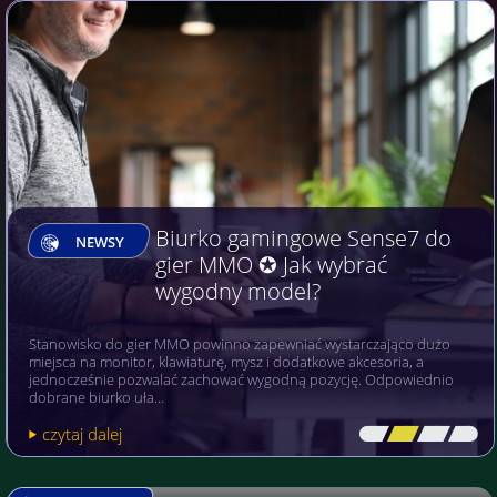
Biurko gamingowe Sense7 do
NEWSY
gier MMO ✪ Jak wybrać
wygodny model?
Stanowisko do gier MMO powinno zapewniać wystarczająco dużo
miejsca na monitor, klawiaturę, mysz i dodatkowe akcesoria, a
jednocześnie pozwalać zachować wygodną pozycję. Odpowiednio
dobrane biurko uła…
czytaj dalej
[\
\\
\\
\]