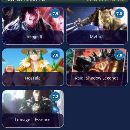
7.9
7.8
Lineage II
Metin2
7.8
7.8
NosTale
Raid: Shadow Legends
7.8
Lineage II Essence