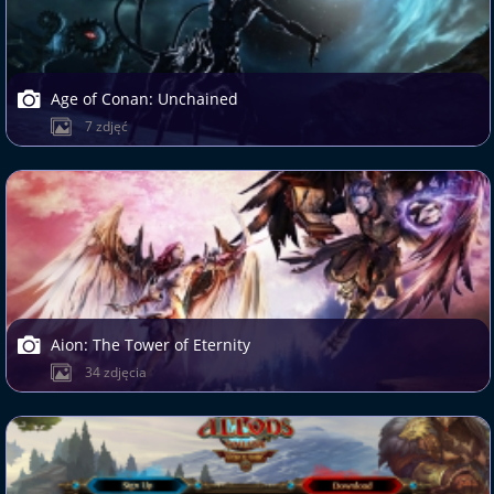
Age of Conan: Unchained
7 zdjęć
Aion: The Tower of Eternity
34 zdjęcia