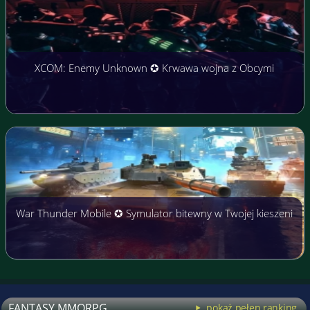
XCOM: Enemy Unknown ✪ Krwawa wojna z Obcymi
War Thunder Mobile ✪ Symulator bitewny w Twojej kieszeni
FANTASY MMORPG
pokaż pełen ranking