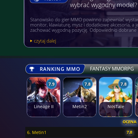
wybrać wygodny model?
Stanowisko do gier MMO powinno zapewniać wystar
monitor, klawiaturę, mysz i dodatkowe akcesoria, a
zachować wygodną pozycję. Odpowiednio dobrane 
czytaj dalej
FANTASY MMORPG
RANKING MMO
7.9
7.8
7.8
Lineage II
Metin2
NosTale
OCENA
6. Metin1
7.8