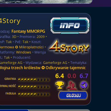
4Story
Fantasy MMORPG
Rodzaj:
rafika:
3D •
Premiera:
2009 •
vP:
Tak
• PvE:
Tak •
Koszt:
Darmowa ✪ Mikropłatności
•
latformy:
Windows
• Wersja
L:
Tak
•
Producent:
Gameforge AG
• Wydawca:
Gameforge AG •
Tematyka:
Wojna trzech królestw ✪ Odkrywanie tajemnic
6.4
0.0
6.7
GRAFIKA
[
\
\
\
\
\
\
\
\
]
RYWALNOŚĆ
[
\
\
\
\
\
\
\
\
]
FABUŁA
[
\
\
\
\
\
\
\
\
]