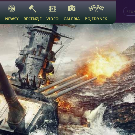
O
NEWSY
RECENZJE
VIDEO
GALERIA
POJEDYNEK