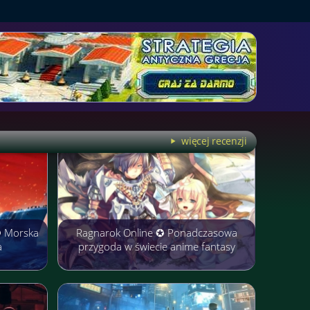
więcej recenzji
✪ Morska
Ragnarok Online ✪ Ponadczasowa
a
przygoda w świecie anime fantasy