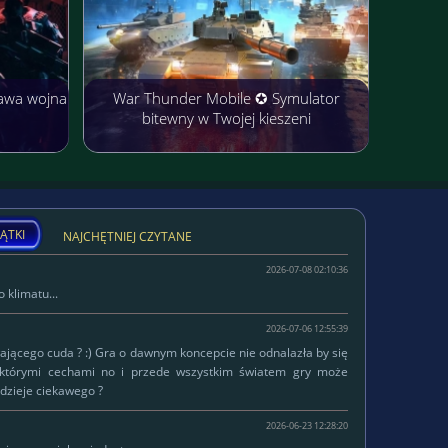
awa wojna
War Thunder Mobile ✪ Symulator
bitewny w Twojej kieszeni
ĄTKI
NAJCHĘTNIEJ CZYTANE
2026-07-08 02:10:36
 klimatu...
2026-07-06 12:55:39
łającego cuda ? :) Gra o dawnym koncepcie nie odnalazła by się
ektórymi cechami no i przede wszystkim światem gry może
dzieje ciekawego ?
2026-06-23 12:28:20