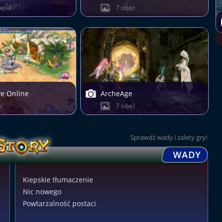
jęcia
7 zdjęć
ve Online
ArcheAge
ęć
7 zdjęć
Sprawdź wady i zalety gry!
WADY
Kiepskie tłumaczenie
Nic nowego
Powtarzalność postaci