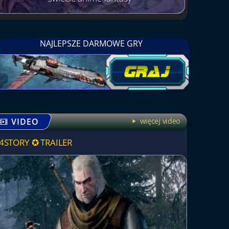
NAJLEPSZE DARMOWE GRY
VIDEO
więcej video
4STORY ✪ TRAILER