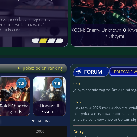
czająco dużo miejsca na
 jednocześnie pozwalać
biurko uła…
XCOM: Enemy Unknown ✪ Krw
z Obcymi
[\
\\
\\
\]
pokaż pełen ranking
FORUM
POLECANE W
7.8
7.8
Cris
Ja bym chętnie zagrał. Brakuje mi tego
Ctrls
Raid: Shadow
Lineage II
i jak tam w 2026 roku w dobie AI dzia
Legends
Essence
na rynku ale typowa mobilka z ni
znalazła by fanów znowu? Co tam się 
PREMIERA
Deliryc
2000
Deliryc