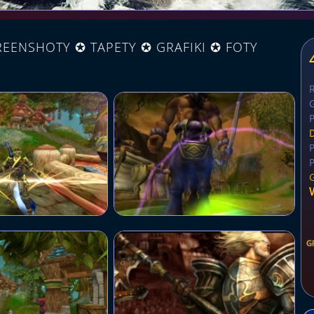
EENSHOTY ✪ TAPETY ✪ GRAFIKI ✪ FOTY
G
P
P
P
G