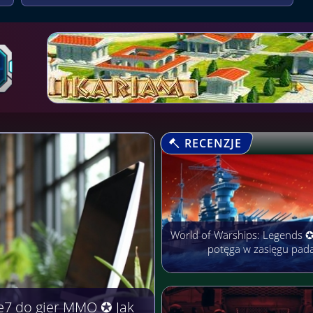
RECENZJE
World of Warships: Legends 
potęga w zasięgu pad
e7 do gier MMO ✪ Jak