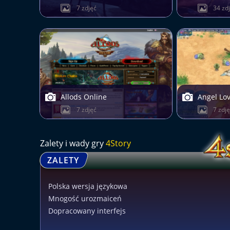
7 zdjęć
34 zd
Allods Online
Angel Lo
7 zdjęć
7 zdj
Zalety i wady gry
4Story
ZALETY
Polska wersja językowa
Mnogość urozmaiceń
Dopracowany interfejs