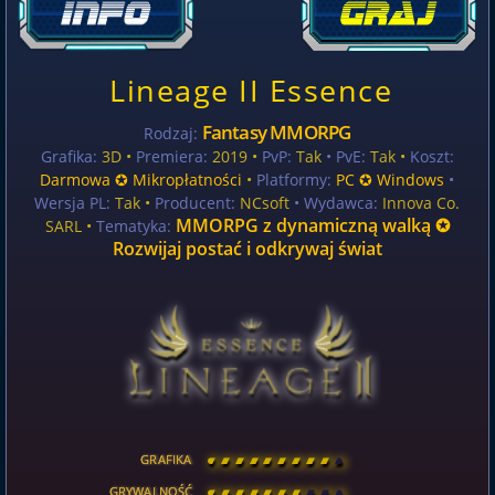
Lineage II Essence
Fantasy MMORPG
Rodzaj:
Grafika:
3D •
Premiera:
2019 •
PvP:
Tak
• PvE:
Tak •
Koszt:
Darmowa ✪ Mikropłatności
•
Platformy:
PC ✪ Windows
•
Wersja PL:
Tak
•
Producent:
NCsoft
• Wydawca:
Innova Co.
MMORPG z dynamiczną walką ✪
SARL •
Tematyka:
Rozwijaj postać i odkrywaj świat
GRAFIKA
[
\
\
\
\
\
\
\
\
]
GRYWALNOŚĆ
[
\
\
\
\
\
\
\
\
]