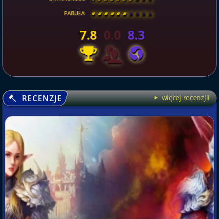
FABUŁA
[
\
\
\
\
\
\
\
\
]
7.8
0.0
8.3
RECENZJE
więcej recenzjii