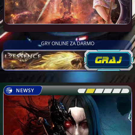
GRY ONLINE ZA DARMO
NEWSY
[\
\\
\\
\\
\\
\]