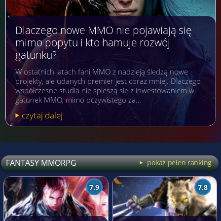
Dlaczego nowe MMO nie pojawiają się
mimo popytu i kto hamuje rozwój
gatunku?
W ostatnich latach fani MMO z nadzieją śledzą nowe
projekty, ale udanych premier jest coraz mniej. Dlaczego
współczesne studia nie spieszą się z inwestowaniem w
gatunek MMO, mimo oczywistego za…
czytaj dalej
FANTASY MMORPG
pokaż pełen ranking
7.9
7.8