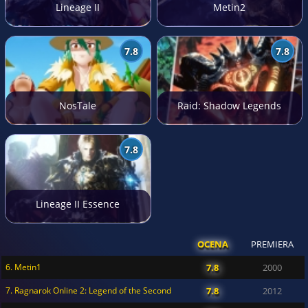
Lineage II
Metin2
7.8
7.8
NosTale
Raid: Shadow Legends
7.8
Lineage II Essence
OCENA
PREMIERA
6. Metin1
7.8
2000
7. Ragnarok Online 2: Legend of the Second
7.8
2012