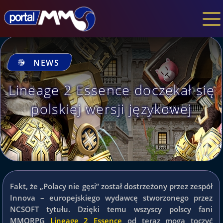
NEWS
Lineage 2 Essence doczekał się
polskiej wersji językowej
Fakt, że „Polacy nie gęsi” został dostrzeżony przez zespół
Innova – europejskiego wydawcę stworzonego przez
NCSOFT tytułu. Dzięki temu wszyscy polscy fani
MMORPG
Lineage 2 Essence
od teraz mogą toczyć