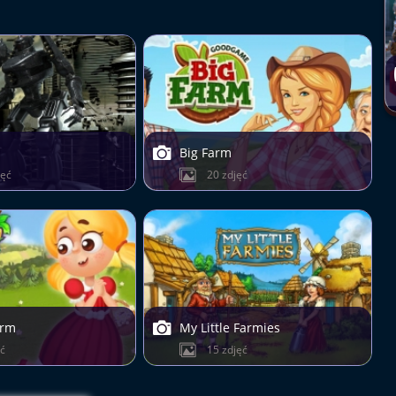
Big Farm
jęć
20 zdjęć
arm
My Little Farmies
ęć
15 zdjęć