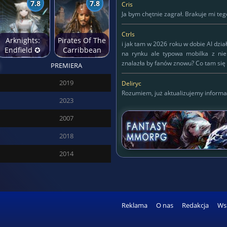
7.8
7.8
Cris
Ja bym chętnie zagrał. Brakuje mi tego
Ctrls
Arknights:
Pirates Of The
i jak tam w 2026 roku w dobie AI dzia
Endfield ✪
Carribbean
na rynku ale typowa mobilka z ni
Anime świat
znalazła by fanów znowu? Co tam się 
PREMIERA
przyszłości
Deliryc
2019
Deliryc
Rozumiem, już aktualizujemy informa
2023
KAPITAN
2007
125
2018
2014
SĘDZIA DREDD
427
Reklama
O nas
Redakcja
Ws
ROZPOZNAWALNY