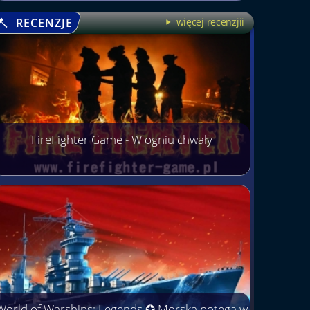
RECENZJE
więcej recenzjii
FireFighter Game - W ogniu chwały
World of Warships: Legends ✪ Morska potęga w