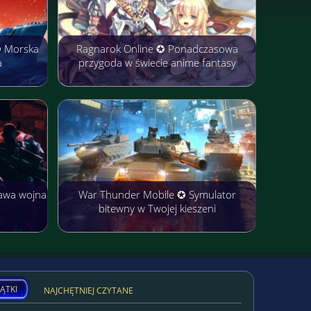
✪ Morska
Ragnarok Online ✪ Ponadczasowa
a
przygoda w świecie anime fantasy
awa wojna
War Thunder Mobile ✪ Symulator
bitewny w Twojej kieszeni
ĄTKI
NAJCHĘTNIEJ CZYTANE