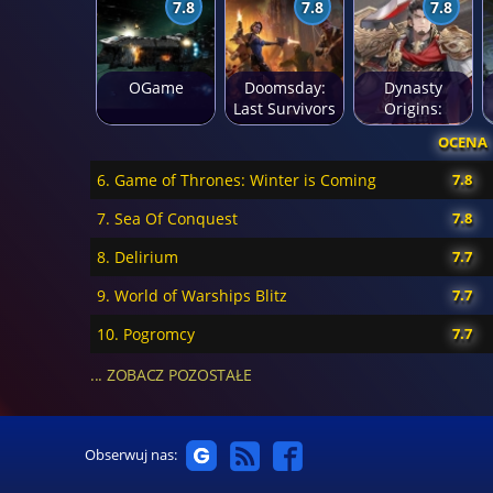
7.8
7.8
7.8
OGame
Doomsday:
Dynasty
Last Survivors
Origins:
Pioneer
OCENA
6. Game of Thrones: Winter is Coming
7.8
7. Sea Of Conquest
7.8
8. Delirium
7.7
9. World of Warships Blitz
7.7
10. Pogromcy
7.7
... ZOBACZ POZOSTAŁE
Obserwuj nas: