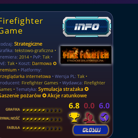
Firefighter
Game
Strategiczne
Rodzaj:
rafika:
tekstowo-graficzna •
Premiera:
2014 •
PvP:
Tak
•
vE:
Tak •
Koszt:
Darmowa ✪
Premium
•
Platformy:
Przeglądarka internetowa
• Wersja PL:
Tak
•
Producent:
Firefighter Games
• Wydawca:
Firefighter
Symulacja strażaka ✪
Games •
Tematyka:
Gaszenie pożarów ✪ Akcje ratunkowe
6.8
0.0
6.0
GRAFIKA
[
\
\
\
\
\
\
\
\
]
RYWALNOŚĆ
[
\
\
\
\
\
\
\
\
]
FABUŁA
[
\
\
\
\
\
\
\
\
]