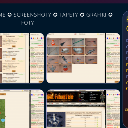
ME ✪ SCREENSHOTY ✪ TAPETY ✪ GRAFIKI ✪
FOTY
G
P
G