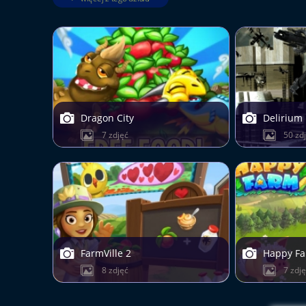
Dragon City
Delirium
7 zdjęć
50 zd
FarmVille 2
Happy F
8 zdjęć
7 zdj