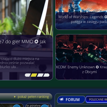
World of Warships: Legends 
potęga w zasięgu pad
e7 do gier MMO ✪ Jak
czająco dużo miejsca na
 jednocześnie pozwalać
biurko uła…
XCOM: Enemy Unknown ✪ Krw
z Obcymi
[\
\\
\\
\]
pokaż pełen ranking
FORUM
POLECANE W