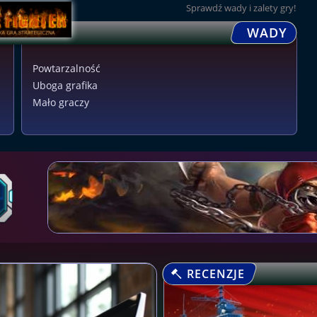
Sprawdź wady i zalety gry!
WADY
Powtarzalność
Uboga grafika
Mało graczy
RECENZJE