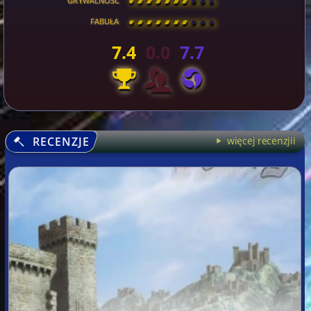
GRYWALNOŚĆ
[
\
\
\
\
\
\
\
\
]
FABUŁA
[
\
\
\
\
\
\
\
\
]
7.4
0.0
7.7
RECENZJE
więcej recenzjii