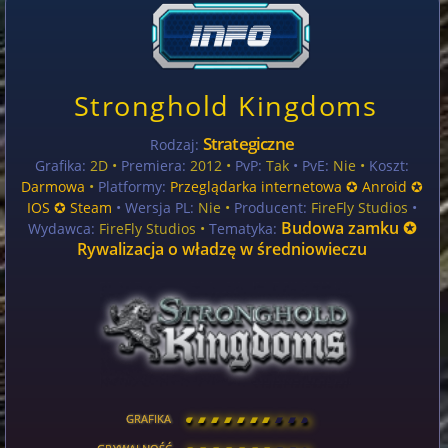
Stronghold Kingdoms
Strategiczne
Rodzaj:
Grafika:
2D •
Premiera:
2012 •
PvP:
Tak
• PvE:
Nie •
Koszt:
Darmowa
•
Platformy:
Przeglądarka internetowa ✪ Anroid ✪
IOS ✪ Steam
• Wersja PL:
Nie
•
Producent:
FireFly Studios
•
Budowa zamku ✪
Wydawca:
FireFly Studios •
Tematyka:
Rywalizacja o władzę w średniowieczu
GRAFIKA
[
\
\
\
\
\
\
\
\
]