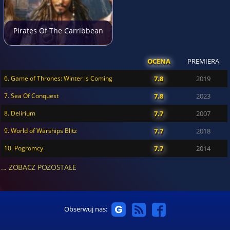
Pirates Of The Carribbean
OCENA
PREMIERA
6. Game of Thrones: Winter is Coming
7.8
2019
7. Sea Of Conquest
7.8
2023
8. Delirium
7.7
2007
9. World of Warships Blitz
7.7
2018
10. Pogromcy
7.7
2014
... ZOBACZ POZOSTAŁE
Obserwuj nas: