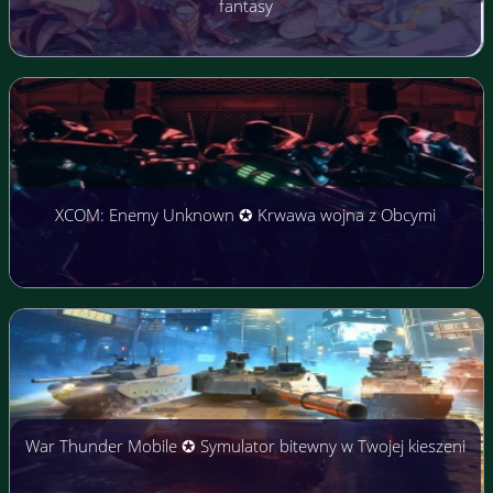
fantasy
XCOM: Enemy Unknown ✪ Krwawa wojna z Obcymi
War Thunder Mobile ✪ Symulator bitewny w Twojej kieszeni