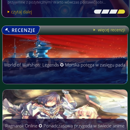
przyjemne z pożytecznym? Warto wówczas postawić sobi…
czytaj dalej
[\
\\
\\
\]
RECENZJE
więcej recenzji
World of Warships: Legends ✪ Morska potęga w zasięgu pada
Ragnarok Online ✪ Ponadczasowa przygoda w świecie anime