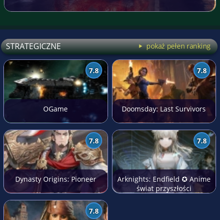
STRATEGICZNE
pokaż pełen ranking
7.8
7.8
OGame
Doomsday: Last Survivors
7.8
7.8
Dynasty Origins: Pioneer
Arknights: Endfield ✪ Anime
świat przyszłości
7.8