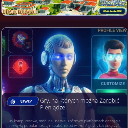
Gry, na których można Zarobić
NEWSY
Pieniądze
Gry komputerowe, mobilne i na wielu różnych platformach cieszą się
niezwykłą popularnością niezależnie od wieku. A gdyby tak połączyć