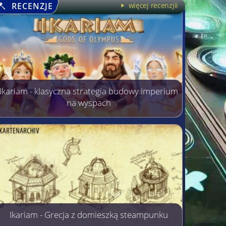
RECENZJE
więcej recenzjii
Ikariam - klasyczna strategia budowy imperium
na wyspach
Ikariam - Grecja z domieszką steampunku