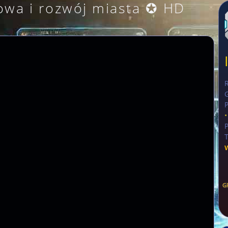
owa i rozwój miasta ✪ HD
G
G