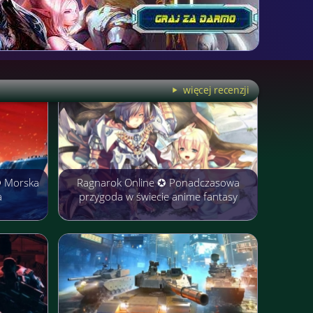
więcej recenzji
✪ Morska
Ragnarok Online ✪ Ponadczasowa
a
przygoda w świecie anime fantasy