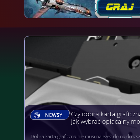
Gry, na których można Z
NEWSY
Gry komputerowe, mobilne i na wielu różnych platfo