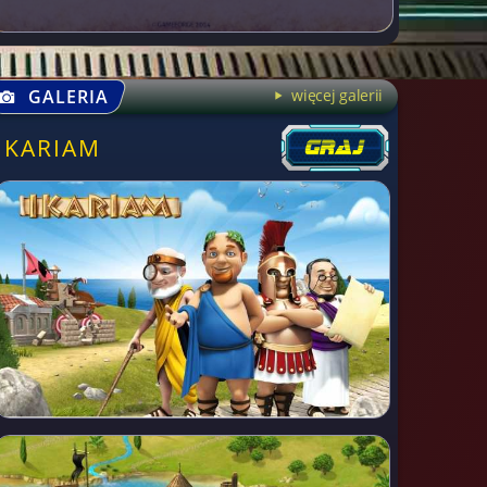
GALERIA
więcej galerii
IKARIAM