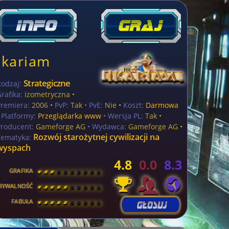
Ikariam
Strategiczne
Rodzaj:
rafika:
izometryczna •
Premiera:
2006 •
PvP:
Tak
• PvE:
Nie •
Koszt:
Darmowa
•
Platformy:
Przeglądarka www
• Wersja PL:
Tak
•
Producent:
Gameforge AG
• Wydawca:
Gameforge AG •
Rozwój starożytnej cywilizacji na
Tematyka:
wyspach
4.8
0.0
8.3
GRAFIKA
[
\
\
\
\
\
\
\
\
]
RYWALNOŚĆ
[
\
\
\
\
\
\
\
\
]
FABUŁA
[
\
\
\
\
\
\
\
\
]