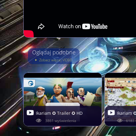
Oglądaj podobne
Zobacz więcej VIDEO
Ikariam ✪ Trailer ✪ HD
Ikariam 
3861 wyświetlenia
6183 