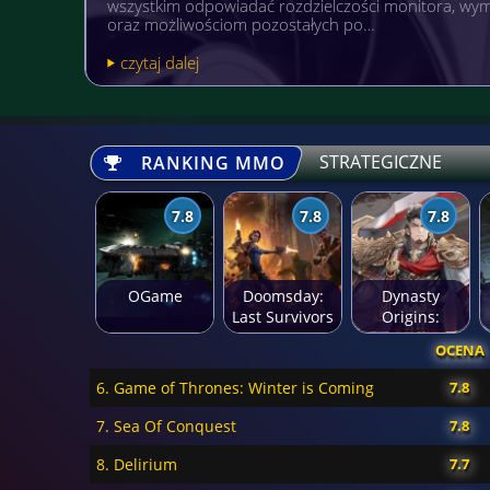
popularnością niezależnie od wieku. A gdyby tak po
pożytecznym? Warto wówczas postawić sobi…
czytaj dalej
STRATEGICZNE
RANKING MMO
7.8
7.8
7.8
OGame
Doomsday:
Dynasty
Last Survivors
Origins:
Pioneer
OCENA
6. Game of Thrones: Winter is Coming
7.8
7. Sea Of Conquest
7.8
8. Delirium
7.7