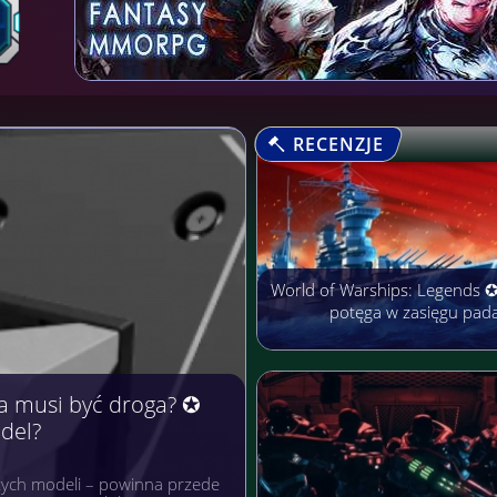
RECENZJE
World of Warships: Legends 
potęga w zasięgu pad
arobić Pieniądze
rmach cieszą się niezwykłą