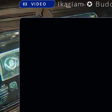
Ikariam ✪ Bud
VIDEO