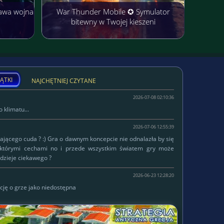
awa wojna
War Thunder Mobile ✪ Symulator
bitewny w Twojej kieszeni
ĄTKI
NAJCHĘTNIEJ CZYTANE
2026-07-08 02:10:36
 klimatu...
2026-07-06 12:55:39
łającego cuda ? :) Gra o dawnym koncepcie nie odnalazła by się
ektórymi cechami no i przede wszystkim światem gry może
dzieje ciekawego ?
2026-06-23 12:28:20
cję o grze jako niedostępna
W serwisie od
Lokalizacja:
2015-10-14