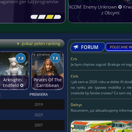
łączyć przyjemne z
XCOM: Enemy Unknown ✪ Krw
z Obcymi
[\
\\
\\
\]
pokaż pełen ranking
FORUM
POLECANE W
7.8
7.8
Cris
Ja bym chętnie zagrał. Brakuje mi tego
Ctrls
Arknights:
Pirates Of The
i jak tam w 2026 roku w dobie AI dzia
Endfield ✪
Carribbean
na rynku ale typowa mobilka z ni
Anime świat
znalazła by fanów znowu? Co tam się 
PREMIERA
przyszłości
Deliryc
2019
Deliryc
Rozumiem, już aktualizujemy informa
2023
KAPITAN
2007