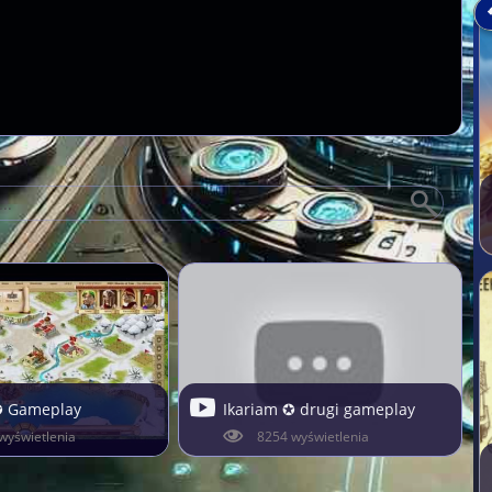
✪ Gameplay
Ikariam ✪ drugi gameplay
wyświetlenia
8254 wyświetlenia