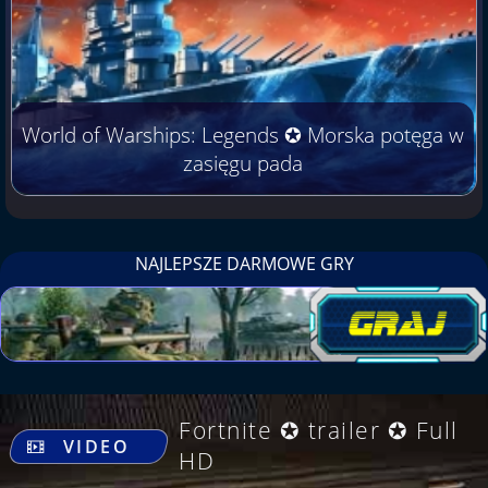
World of Warships: Legends ✪ Morska potęga w
zasięgu pada
NAJLEPSZE DARMOWE GRY
.
Fortnite ✪ trailer ✪ Full
VIDEO
HD