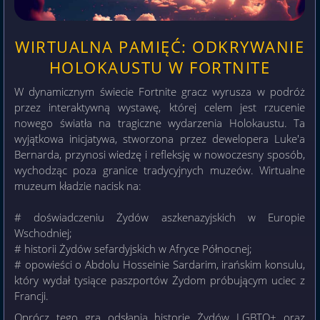
WIRTUALNA PAMIĘĆ: ODKRYWANIE
HOLOKAUSTU W FORTNITE
W dynamicznym świecie Fortnite gracz wyrusza w podróż
przez interaktywną wystawę, której celem jest rzucenie
nowego światła na tragiczne wydarzenia Holokaustu. Ta
wyjątkowa inicjatywa, stworzona przez dewelopera Luke'a
Bernarda, przynosi wiedzę i refleksję w nowoczesny sposób,
wychodząc poza granice tradycyjnych muzeów. Wirtualne
muzeum kładzie nacisk na:
# doświadczeniu Żydów aszkenazyjskich w Europie
Wschodniej;
# historii Żydów sefardyjskich w Afryce Północnej;
# opowieści o Abdolu Hosseinie Sardarim, irańskim konsulu,
który wydał tysiące paszportów Żydom próbującym uciec z
Francji.
Oprócz tego gra odsłania historie Żydów LGBTQ+ oraz