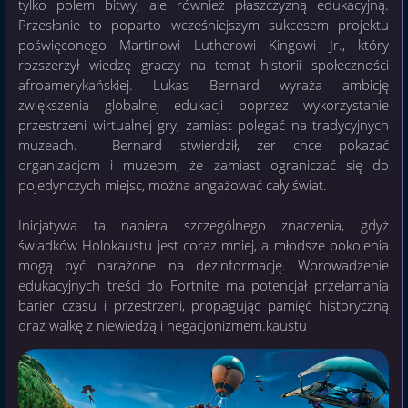
tylko polem bitwy, ale również płaszczyzną edukacyjną.
Przesłanie to poparto wcześniejszym sukcesem projektu
poświęconego Martinowi Lutherowi Kingowi Jr., który
rozszerzył wiedzę graczy na temat historii społeczności
afroamerykańskiej. Lukas Bernard wyraża ambicję
zwiększenia globalnej edukacji poprzez wykorzystanie
przestrzeni wirtualnej gry, zamiast polegać na tradycyjnych
muzeach. Bernard stwierdził, żer chce pokazać
organizacjom i muzeom, że zamiast ograniczać się do
pojedynczych miejsc, można angażować cały świat.
Inicjatywa ta nabiera szczególnego znaczenia, gdyż
świadków Holokaustu jest coraz mniej, a młodsze pokolenia
mogą być narażone na dezinformację. Wprowadzenie
edukacyjnych treści do Fortnite ma potencjał przełamania
barier czasu i przestrzeni, propagując pamięć historyczną
oraz walkę z niewiedzą i negacjonizmem.kaustu