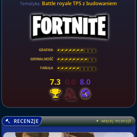
Battle royale TPS z budowaniem
Tematyka:
GRAFIKA
[
\
\
\
\
\
\
\
\
]
GRYWALNOŚĆ
[
\
\
\
\
\
\
\
\
]
FABUŁA
[
\
\
\
\
\
\
\
\
]
7.3
0.0
8.0
RECENZJE
więcej recenzjii