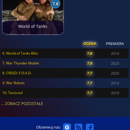
7.8
World of Tanks
OCENA
PREMIERA
6. World of Tanks Blitz
7.8
2014
7. War Thunder Mobile
7.8
2023
8. CRSED: F.O.A.D.
7.7
2020
9. War Robots
7.7
2014
10. Tacticool
7.7
2019
... ZOBACZ POZOSTAŁE
Obserwuj nas: