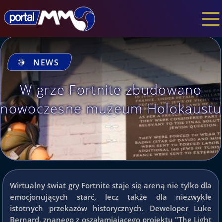
NEWS
W grze Fortnite zbudowano
nowoczesne muzeum Holokaustu
Wirtualny świat gry Fortnite staje się areną nie tylko dla
emocjonujących starć, lecz także dla niezwykle
istotnych przekazów historycznych. Deweloper Luke
Bernard, znanego z oszałamiającego projektu "The Light