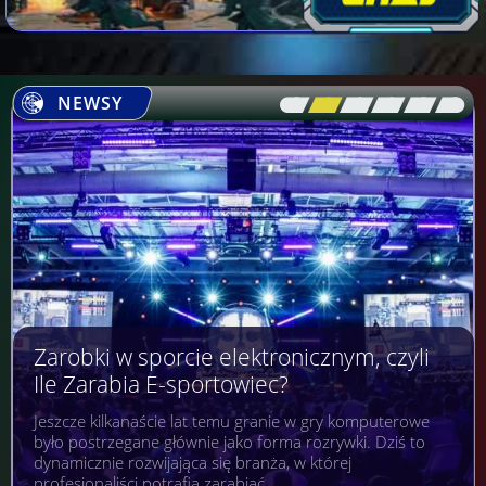
NEWSY
[\
\\
\\
\\
\\
\]
Zarobki w sporcie elektronicznym, czyli
Ile Zarabia E-sportowiec?
Jeszcze kilkanaście lat temu granie w gry komputerowe
było postrzegane głównie jako forma rozrywki. Dziś to
dynamicznie rozwijająca się branża, w której
profesjonaliści potrafią zarabiać…