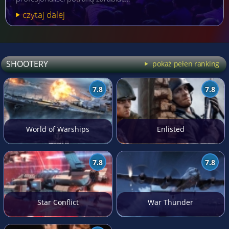
czytaj dalej
SHOOTERY
pokaż pełen ranking
7.8
7.8
World of Warships
Enlisted
7.8
7.8
Star Conflict
War Thunder