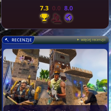
7.3
0.0
8.0
RECENZJE
więcej recenzjii