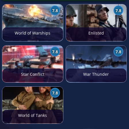
7.8
7.8
World of Warships
Enlisted
7.8
7.8
Star Conflict
War Thunder
7.8
World of Tanks