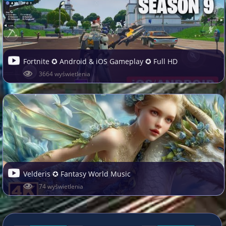
Fortnite ✪ Android & iOS Gameplay ✪ Full HD
3664 wyświetlenia
Velderis ✪ Fantasy World Music
74 wyświetlenia