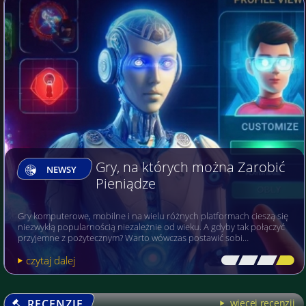
Gry, na których można Zarobić
NEWSY
Pieniądze
Gry komputerowe, mobilne i na wielu różnych platformach cieszą się
niezwykłą popularnością niezależnie od wieku. A gdyby tak połączyć
przyjemne z pożytecznym? Warto wówczas postawić sobi…
czytaj dalej
[\
\\
\\
\]
RECENZJE
więcej recenzji