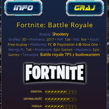
Fortnite: Battle Royale
Shootery
Rodzaj:
Grafika:
3D •
Premiera:
2017 •
PvP:
Tak
• PvE:
Nie •
Koszt:
Free-to-play
•
Platformy:
PC ✪ Playstation 4 ✪ Xbox One
•
Wersja PL:
Tak
•
Producent:
Epic Games
• Wydawca:
Epic
Battle royale TPS z budowaniem
Games •
Tematyka:
GRAFIKA
[
\
\
\
\
\
\
\
\
]
GRYWALNOŚĆ
[
\
\
\
\
\
\
\
\
]
FABUŁA
[
\
\
\
\
\
\
\
\
]