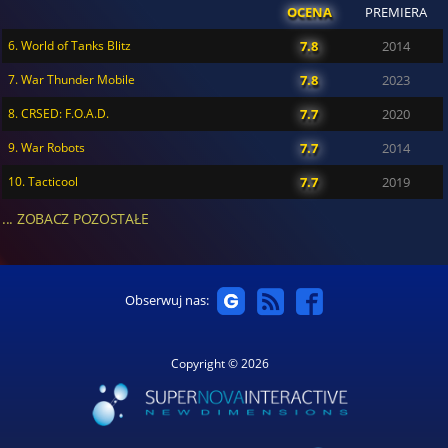
OCENA
PREMIERA
6. World of Tanks Blitz
7.8
2014
7. War Thunder Mobile
7.8
2023
8. CRSED: F.O.A.D.
7.7
2020
9. War Robots
7.7
2014
10. Tacticool
7.7
2019
... ZOBACZ POZOSTAŁE
Obserwuj nas:
Copyright © 2026