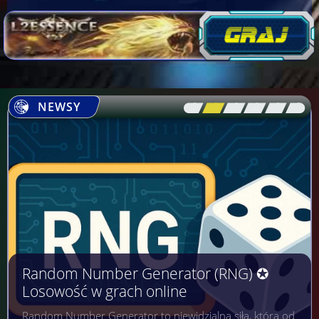
NEWSY
[\
\\
\\
\\
\\
\]
Random Number Generator (RNG) ✪
Losowość w grach online
Random Number Generator to niewidzialna siła, która od