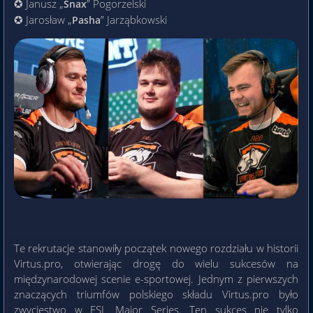
✪ Janusz „
” Pogorzelski
Snax
✪ Jarosław „
” Jarząbkowski
Pasha
Te rekrutacje stanowiły początek nowego rozdziału w historii
Virtus.pro, otwierając drogę do wielu sukcesów na
międzynarodowej scenie e-sportowej. Jednym z pierwszych
znaczących triumfów polskiego składu Virtus.pro było
zwycięstwo w ESL Major Series. Ten sukces nie tylko