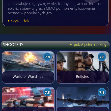
lat kształtuje rozgrywkę w niezliczonych grach online – od
epickich bitew w grach MMO po momenty losowania
postaci w popularnych gra…
czytaj dalej
SHOOTERY
pokaż pełen ranking
7.8
7.8
World of Warships
Enlisted
7.8
7.8