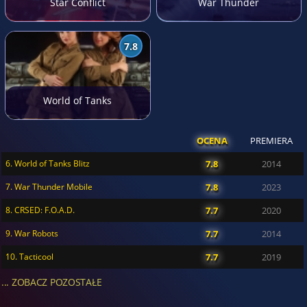
Star Conflict
War Thunder
7.8
World of Tanks
OCENA
PREMIERA
6. World of Tanks Blitz
7.8
2014
7. War Thunder Mobile
7.8
2023
8. CRSED: F.O.A.D.
7.7
2020
9. War Robots
7.7
2014
10. Tacticool
7.7
2019
... ZOBACZ POZOSTAŁE