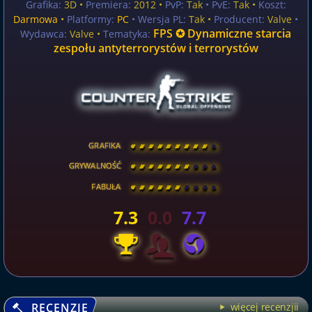
Grafika:
3D •
Premiera:
2012 •
PvP:
Tak
• PvE:
Tak •
Koszt:
Darmowa
•
Platformy:
PC
• Wersja PL:
Tak
•
Producent:
Valve
•
FPS ✪ Dynamiczne starcia
Wydawca:
Valve •
Tematyka:
zespołu antyterrorystów i terrorystów
GRAFIKA
[
\
\
\
\
\
\
\
\
]
GRYWALNOŚĆ
[
\
\
\
\
\
\
\
\
]
FABUŁA
[
\
\
\
\
\
\
\
\
]
7.3
0.0
7.7
RECENZJE
więcej recenzjii