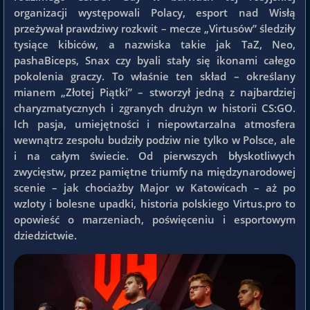
organizacji występowali Polacy, esport nad Wisłą
przeżywał prawdziwy rozkwit – mecze „Virtusów” śledziły
tysiące kibiców, a nazwiska takie jak TaZ, Neo,
pashaBiceps, Snax czy byali stały się ikonami całego
pokolenia graczy. To właśnie ten skład – określany
mianem „Złotej Piątki” – stworzył jedną z najbardziej
charyzmatycznych i zgranych drużyn w historii CS:GO.
Ich pasja, umiejętności i niepowtarzalna atmosfera
wewnątrz zespołu budziły podziw nie tylko w Polsce, ale
i na całym świecie. Od pierwszych błyskotliwych
zwycięstw, przez pamiętne triumfy na międzynarodowej
scenie – jak chociażby Major w Katowicach – aż po
wzloty i bolesne upadki, historia polskiego Virtus.pro to
opowieść o marzeniach, poświęceniu i esportowym
dziedzictwie.