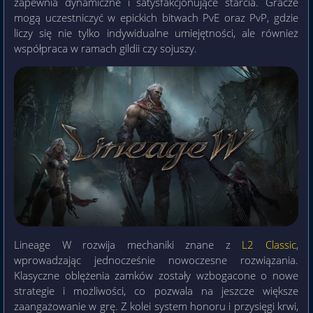
zapewnia dynamiczne i satysfakcjonujące starcia. Gracze
mogą uczestniczyć w epickich bitwach PvE oraz PvP, gdzie
liczy się nie tylko indywidualne umiejętności, ale również
współpraca w ramach gildii czy sojuszy.
Lineage W rozwija mechaniki znane z
L2 Classic
,
wprowadzając jednocześnie nowoczesne rozwiązania.
Klasyczne oblężenia zamków zostały wzbogacone o nowe
strategie i możliwości, co pozwala na jeszcze większe
zaangażowanie w grę. Z kolei system honoru i przysięgi krwi,