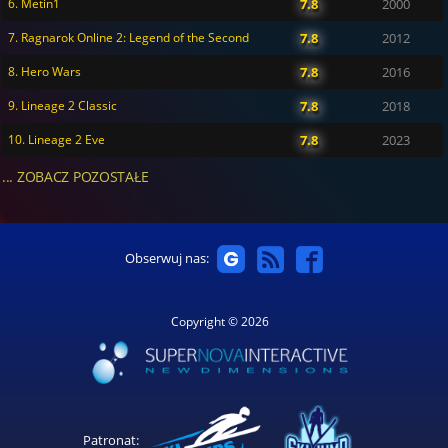
6. Metin1
7.8
2000
7. Ragnarok Online 2: Legend of the Second
7.8
2012
8. Hero Wars
7.8
2016
9. Lineage 2 Classic
7.8
2018
10. Lineage 2 Eve
7.8
2023
... ZOBACZ POZOSTAŁE
Obserwuj nas:
Copyright © 2026
Patronat: