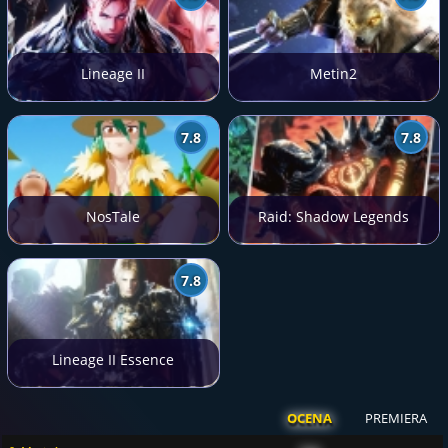
Lineage II
Metin2
7.8
7.8
NosTale
Raid: Shadow Legends
7.8
Lineage II Essence
OCENA
PREMIERA