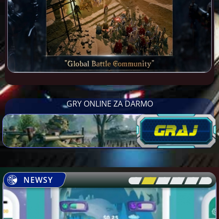
GRY ONLINE ZA DARMO
NEWSY
[\
\\
\\
\\
\\
\]