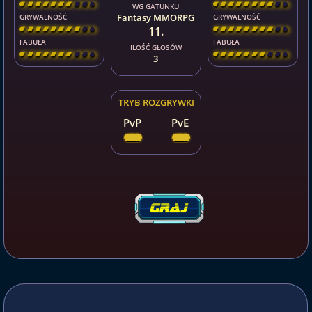
[
\
\
\
\
\
\
\
\
]
[
\
\
\
\
\
\
\
\
]
WG GATUNKU
Fantasy MMORPG
GRYWALNOŚĆ
GRYWALNOŚĆ
11.
[
\
\
\
\
\
\
\
\
]
[
\
\
\
\
\
\
\
\
]
FABUŁA
FABUŁA
ILOŚĆ GŁOSÓW
[
\
\
\
\
\
\
\
\
]
[
\
\
\
\
\
\
\
\
]
3
TRYB ROZGRYWKI
PvP
PvE