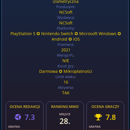
izometryczna
Producent:
NCSoft
Wydawca:
NCSoft
Platformy:
PlayStation 5 ✪ Nintendo Switch ✪ Microsoft Windows ✪
Android ✪ iOS
Premiera:
2021
Wersja PL:
NIE
Koszt gry:
Darmowa ✪ Mikropłatności
Limit wieku:
16
Aktywna:
TAK
OCENA REDAKCJI
RANKING MMO
OCENA GRACZY
7.3
MIEJSCE
7.8
28.
GRAFIKA
GRAFIKA