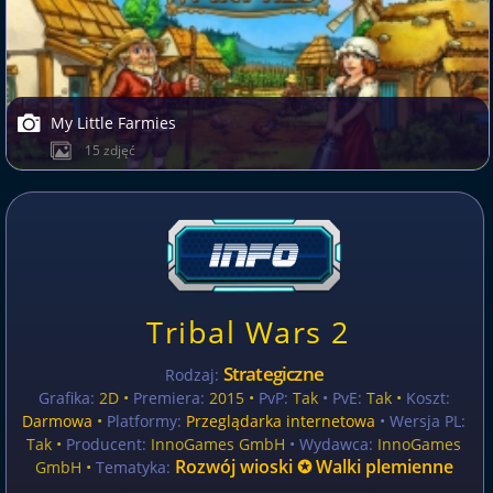
My Little Farmies
15 zdjęć
Tribal Wars 2
Strategiczne
Rodzaj:
Grafika:
2D •
Premiera:
2015 •
PvP:
Tak
• PvE:
Tak •
Koszt:
Darmowa
•
Platformy:
Przeglądarka internetowa
• Wersja PL:
Tak
•
Producent:
InnoGames GmbH
• Wydawca:
InnoGames
Rozwój wioski ✪ Walki plemienne
GmbH •
Tematyka: