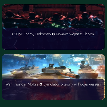
XCOM: Enemy Unknown ✪ Krwawa wojna z Obcymi
War Thunder Mobile ✪ Symulator bitewny w Twojej kieszeni