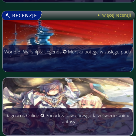
RECENZJE
więcej recenzji
World of Warships: Legends ✪ Morska potęga w zasięgu pada
Ragnarok Online ✪ Ponadczasowa przygoda w świecie anime
fantasy