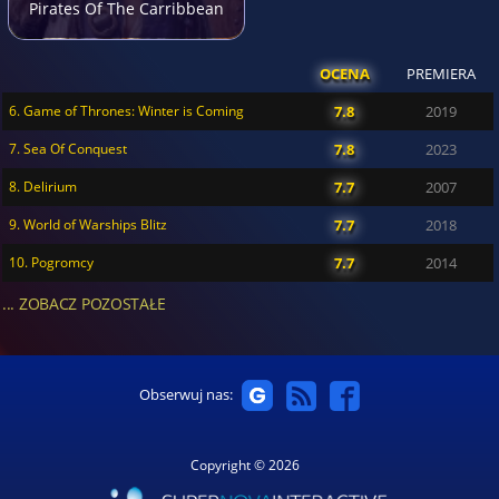
Pirates Of The Carribbean
OCENA
PREMIERA
6. Game of Thrones: Winter is Coming
7.8
2019
7. Sea Of Conquest
7.8
2023
8. Delirium
7.7
2007
9. World of Warships Blitz
7.7
2018
10. Pogromcy
7.7
2014
... ZOBACZ POZOSTAŁE
Obserwuj nas:
Copyright © 2026