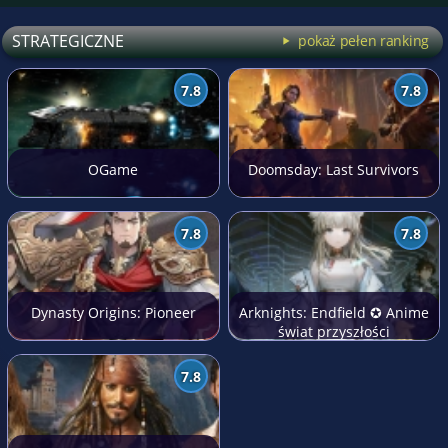
STRATEGICZNE
pokaż pełen ranking
7.8
7.8
OGame
Doomsday: Last Survivors
7.8
7.8
Dynasty Origins: Pioneer
Arknights: Endfield ✪ Anime
świat przyszłości
7.8