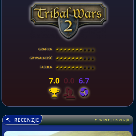
GRAFIKA
[
\
\
\
\
\
\
\
\
]
GRYWALNOŚĆ
[
\
\
\
\
\
\
\
\
]
FABUŁA
[
\
\
\
\
\
\
\
\
]
7.0
0.0
6.7
RECENZJE
więcej recenzjii