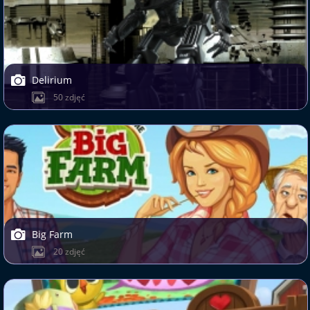
Delirium
50 zdjęć
Big Farm
20 zdjęć