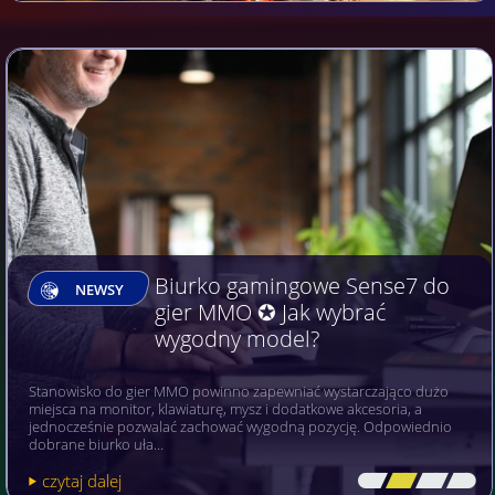
Biurko gamingowe Sense7 do
NEWSY
gier MMO ✪ Jak wybrać
wygodny model?
Stanowisko do gier MMO powinno zapewniać wystarczająco dużo
miejsca na monitor, klawiaturę, mysz i dodatkowe akcesoria, a
jednocześnie pozwalać zachować wygodną pozycję. Odpowiednio
dobrane biurko uła…
czytaj dalej
[\
\\
\\
\]