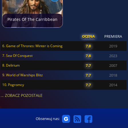
Pirates Of The Carribbean
OCENA
PREMIERA
6. Game of Thrones: Winter is Coming
7.8
2019
7. Sea Of Conquest
7.8
2023
8. Delirium
7.7
2007
9. World of Warships Blitz
7.7
2018
10. Pogromcy
7.7
2014
... ZOBACZ POZOSTAŁE
Obserwuj nas: