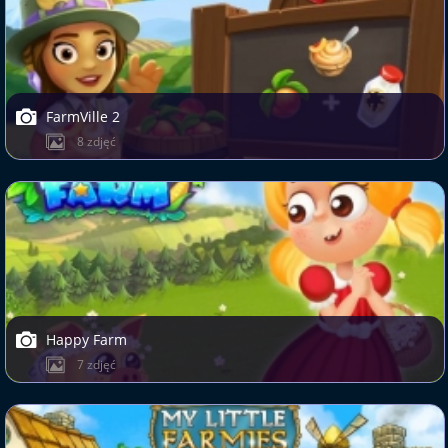
FarmVille 2
8 zdjęć
Happy Farm
7 zdjęć