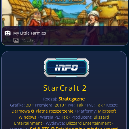
My Little Farmies
15 zdjęć
StarCraft 2
Strategiczne
Rodzaj:
Grafika:
3D •
Premiera:
2010 •
PvP:
Tak
• PvE:
Tak •
Koszt:
Darmowa ✪ Płatne rozszerzenie
•
Platformy:
Microsoft
Windows
• Wersja PL:
Tak
•
Producent:
Blizzard
Entertainment
• Wydawca:
Blizzard Entertainment •
Sci-fi RTS ✪ Epickie wojny między rasami