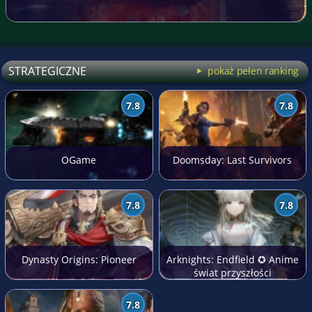
STRATEGICZNE
pokaż pełen ranking
7.8
7.8
OGame
Doomsday: Last Survivors
7.8
7.8
Dynasty Origins: Pioneer
Arknights: Endfield ✪ Anime
świat przyszłości
7.8