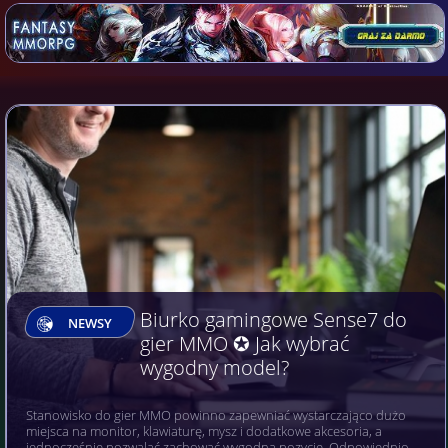
Biurko gamingowe Sense7 do
NEWSY
gier MMO ✪ Jak wybrać
wygodny model?
Stanowisko do gier MMO powinno zapewniać wystarczająco dużo
miejsca na monitor, klawiaturę, mysz i dodatkowe akcesoria, a
jednocześnie pozwalać zachować wygodną pozycję. Odpowiednio