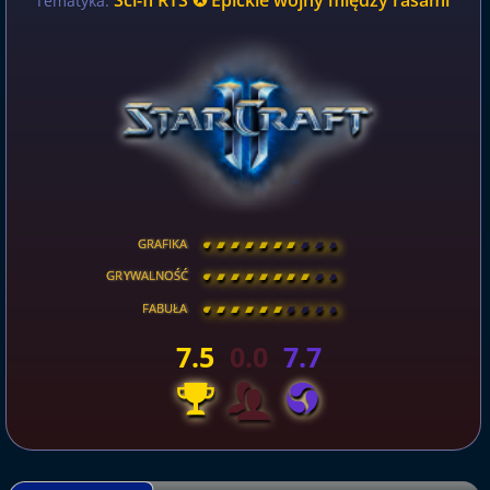
Tematyka:
GRAFIKA
[
\
\
\
\
\
\
\
\
]
GRYWALNOŚĆ
[
\
\
\
\
\
\
\
\
]
FABUŁA
[
\
\
\
\
\
\
\
\
]
7.5
0.0
7.7