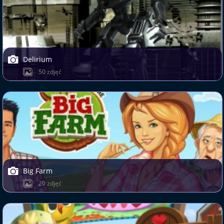
Delirium
50 zdjęć
Big Farm
20 zdjęć