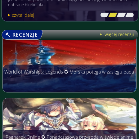
dobrane biurko uła…
czytaj dalej
[\
\\
\\
\]
RECENZJE
więcej recenzji
World of Warships: Legends ✪ Morska potęga w zasięgu pada
Ragnarok Online ✪ Ponadczasowa przygoda w świecie anime