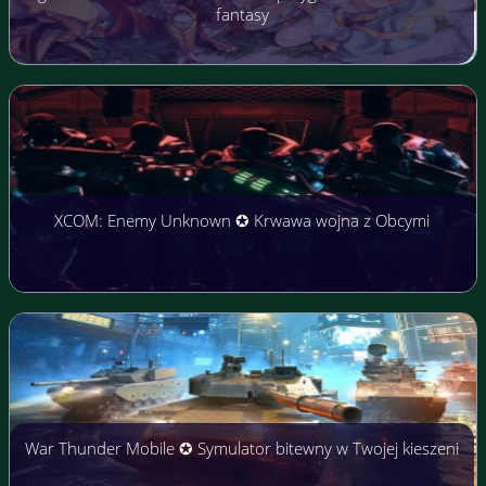
fantasy
XCOM: Enemy Unknown ✪ Krwawa wojna z Obcymi
War Thunder Mobile ✪ Symulator bitewny w Twojej kieszeni