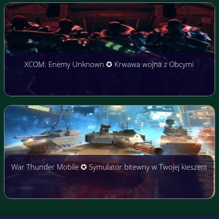
XCOM: Enemy Unknown ✪ Krwawa wojna z Obcymi
War Thunder Mobile ✪ Symulator bitewny w Twojej kieszeni