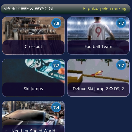
SPORTOWE & WYŚCIGI
pokaż pełen ranking
7.8
7.7
Crossout
Football Team
7.7
7.7
Ski Jumps
Deluxe Ski Jump 2 ✪ DSJ 2
7.4
Need for Speed World