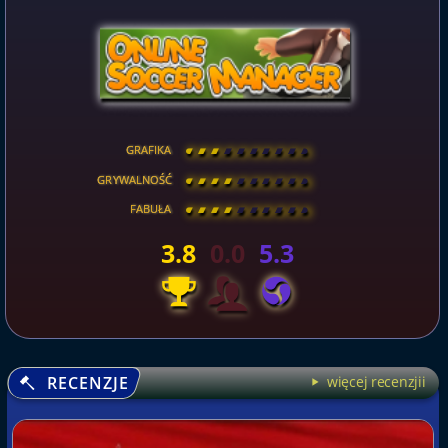
GRAFIKA
[
\
\
\
\
\
\
\
\
]
GRYWALNOŚĆ
[
\
\
\
\
\
\
\
\
]
FABUŁA
[
\
\
\
\
\
\
\
\
]
3.8
0.0
5.3
RECENZJE
więcej recenzjii