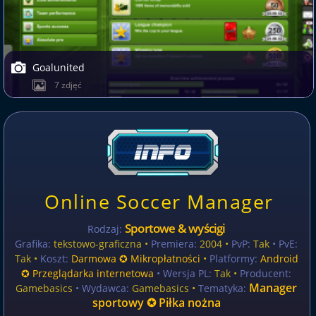
Goalunited
7 zdjęć
Online Soccer Manager
Sportowe & wyścigi
Rodzaj:
Grafika:
tekstowo-graficzna •
Premiera:
2004 •
PvP:
Tak
• PvE:
Tak •
Koszt:
Darmowa ✪ Mikropłatności
•
Platformy:
Android
✪ Przeglądarka internetowa
• Wersja PL:
Tak
•
Producent:
Manager
Gamebasics
• Wydawca:
Gamebasics •
Tematyka:
sportowy ✪ Piłka nożna