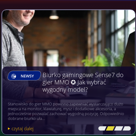
Biurko gamingowe Sense7 do
NEWSY
gier MMO ✪ Jak wybrać
wygodny model?
Stanowisko do gier MMO powinno zapewniać wystarczająco dużo
miejsca na monitor, klawiaturę, mysz i dodatkowe akcesoria, a
jednocześnie pozwalać zachować wygodną pozycję. Odpowiednio
dobrane biurko uła…
czytaj dalej
[\
\\
\\
\]