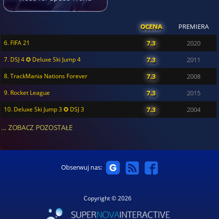
OCENA
PREMIERA
6. FIFA 21
7.3
2020
7. DSJ 4 ✪ Deluxe Ski Jump 4
7.3
2011
8. TrackMania Nations Forever
7.3
2008
9. Rocket League
7.3
2015
10. Deluxe Ski Jump 3 ✪ DSJ 3
7.3
2004
... ZOBACZ POZOSTAŁE
Obserwuj nas:
Copyright © 2026