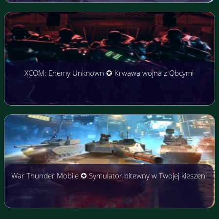
XCOM: Enemy Unknown ✪ Krwawa wojna z Obcymi
War Thunder Mobile ✪ Symulator bitewny w Twojej kieszeni