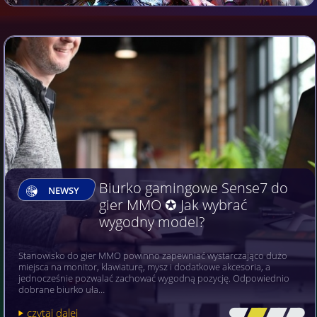
Biurko gamingowe Sense7 do
NEWSY
gier MMO ✪ Jak wybrać
wygodny model?
Stanowisko do gier MMO powinno zapewniać wystarczająco dużo
miejsca na monitor, klawiaturę, mysz i dodatkowe akcesoria, a
jednocześnie pozwalać zachować wygodną pozycję. Odpowiednio
dobrane biurko uła…
czytaj dalej
[\
\\
\\
\]