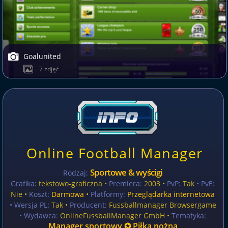
Goalunited
7 zdjęć
Online Football Manager
Sportowe & wyścigi
Rodzaj:
Grafika:
tekstowo-graficzna •
Premiera:
2003 •
PvP:
Tak
• PvE:
Nie •
Koszt:
Darmowa
•
Platformy:
Przeglądarka internetowa
• Wersja PL:
Tak
•
Producent:
Fussballmanager Browsergame
• Wydawca:
OnlineFussballManager GmbH •
Tematyka:
Manager sportowy ✪ Piłka nożna