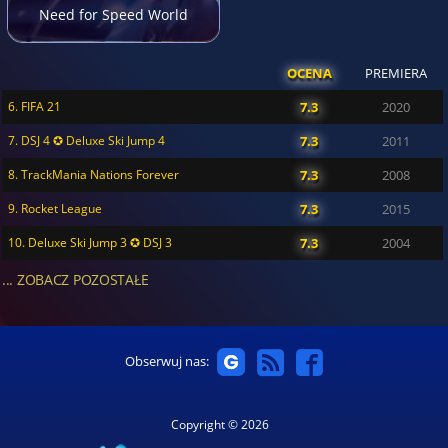
Need for Speed World
OCENA
PREMIERA
6. FIFA 21
7.3
2020
7. DSJ 4 ✪ Deluxe Ski Jump 4
7.3
2011
8. TrackMania Nations Forever
7.3
2008
9. Rocket League
7.3
2015
10. Deluxe Ski Jump 3 ✪ DSJ 3
7.3
2004
... ZOBACZ POZOSTAŁE
Obserwuj nas:
Copyright © 2026