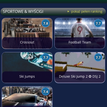
SPORTOWE & WYŚCIGI
pokaż pełen ranking
7.8
7.7
Crossout
Football Team
7.7
7.7
Ski Jumps
Deluxe Ski Jump 2 ✪ DSJ 2
7.4