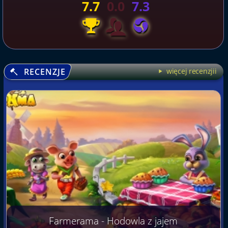
7.7
0.0
7.3
RECENZJE
więcej recenzjii
Farmerama - Hodowla z jajem