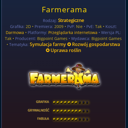
Farmerama
Strategiczne
Rodzaj:
Grafika:
2D •
Premiera:
2009 •
PvP:
Nie
• PvE:
Tak •
Koszt:
Darmowa
•
Platformy:
Przeglądarka internetowa
• Wersja PL:
Tak
•
Producent:
Bigpoint Games
• Wydawca:
Bigpoint Games
Symulacja farmy ✪ Rozwój gospodarstwa
•
Tematyka:
✪ Uprawa roślin
GRAFIKA
[
\
\
\
\
\
\
\
\
]
GRYWALNOŚĆ
[
\
\
\
\
\
\
\
\
]
FABUŁA
[
\
\
\
\
\
\
\
\
]