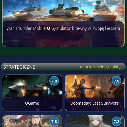
War Thunder Mobile ✪ Symulator bitewny w Twojej kieszeni
STRATEGICZNE
pokaż pełen ranking
7.8
7.8
OGame
Doomsday: Last Survivors
7.8
7.8