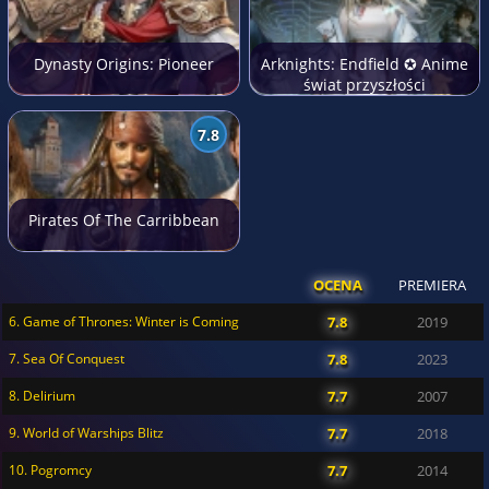
Dynasty Origins: Pioneer
Arknights: Endfield ✪ Anime
świat przyszłości
7.8
Pirates Of The Carribbean
OCENA
PREMIERA
6. Game of Thrones: Winter is Coming
7.8
2019
7. Sea Of Conquest
7.8
2023
8. Delirium
7.7
2007
9. World of Warships Blitz
7.7
2018
10. Pogromcy
7.7
2014