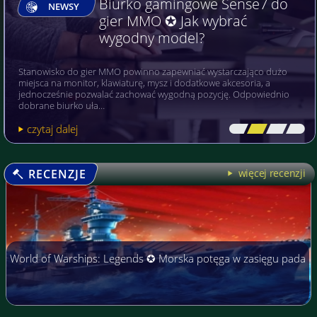
Czy dobra karta graficzna musi
NEWSY
być droga? ✪ Jak wybrać
opłacalny model?
Dobra karta graficzna nie musi należeć do najdroższych modeli –
powinna przede wszystkim odpowiadać rozdzielczości monitora,
wymaganiom gier lub programów oraz możliwościom pozostałych
po…
czytaj dalej
[\
\\
\\
\]
RECENZJE
więcej recenzji
World of Warships: Legends ✪ Morska potęga w zasięgu pada