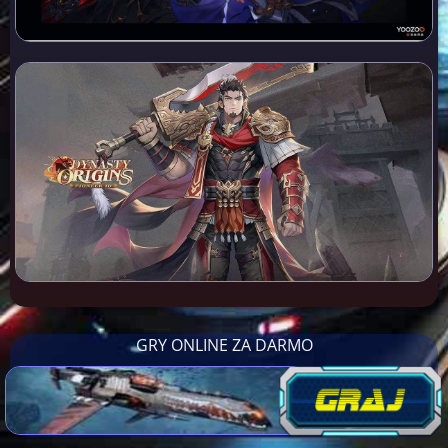
GRY ONLINE ZA DARMO