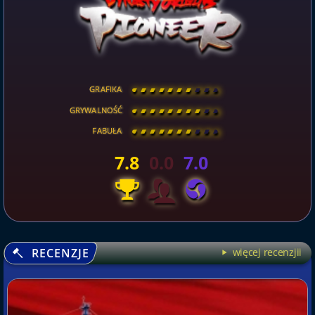
GRAFIKA
[
\
\
\
\
\
\
\
\
]
GRYWALNOŚĆ
[
\
\
\
\
\
\
\
\
]
FABUŁA
[
\
\
\
\
\
\
\
\
]
7.8
0.0
7.0
RECENZJE
więcej recenzjii