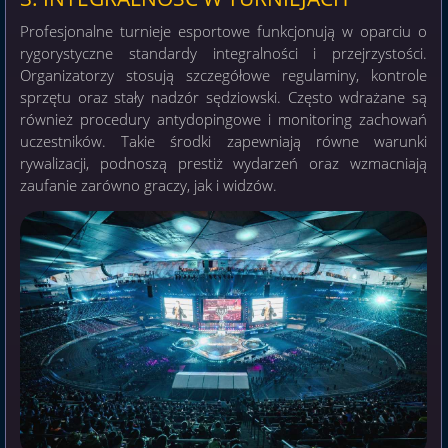
Profesjonalne turnieje esportowe funkcjonują w oparciu o
rygorystyczne standardy integralności i przejrzystości.
Organizatorzy stosują szczegółowe regulaminy, kontrole
sprzętu oraz stały nadzór sędziowski. Często wdrażane są
również procedury antydopingowe i monitoring zachowań
uczestników. Takie środki zapewniają równe warunki
rywalizacji, podnoszą prestiż wydarzeń oraz wzmacniają
zaufanie zarówno graczy, jak i widzów.