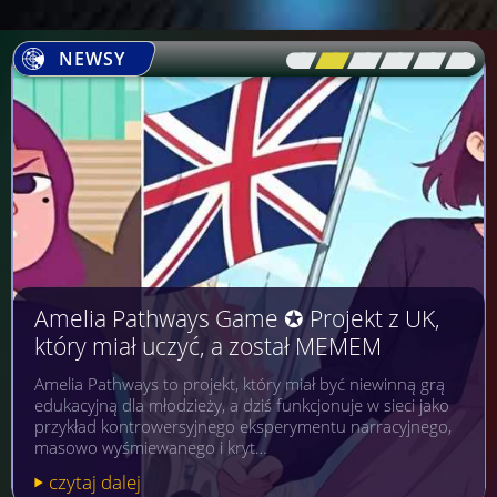
NEWSY
[\
\\
\\
\\
\\
\]
Amelia Pathways Game ✪ Projekt z UK,
który miał uczyć, a został MEMEM
Amelia Pathways to projekt, który miał być niewinną grą
edukacyjną dla młodzieży, a dziś funkcjonuje w sieci jako
przykład kontrowersyjnego eksperymentu narracyjnego,
masowo wyśmiewanego i kryt…
czytaj dalej