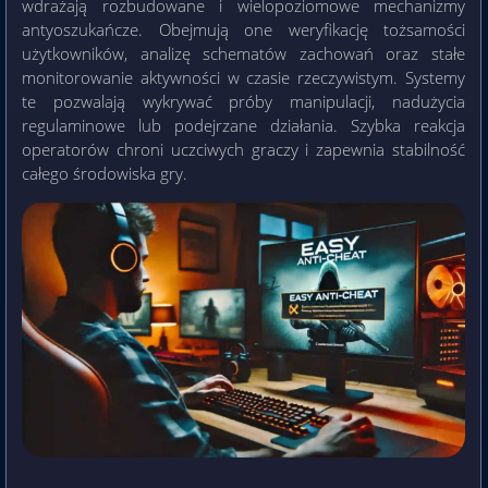
wdrażają rozbudowane i wielopoziomowe mechanizmy
antyoszukańcze. Obejmują one weryfikację tożsamości
użytkowników, analizę schematów zachowań oraz stałe
monitorowanie aktywności w czasie rzeczywistym. Systemy
te pozwalają wykrywać próby manipulacji, nadużycia
regulaminowe lub podejrzane działania. Szybka reakcja
operatorów chroni uczciwych graczy i zapewnia stabilność
całego środowiska gry.