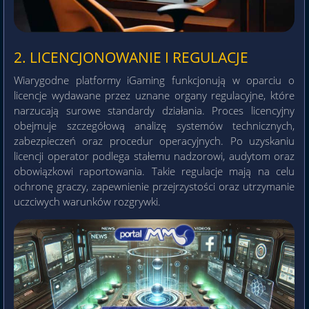
2. LICENCJONOWANIE I REGULACJE
Wiarygodne platformy iGaming funkcjonują w oparciu o
licencje wydawane przez uznane organy regulacyjne, które
narzucają surowe standardy działania. Proces licencyjny
obejmuje szczegółową analizę systemów technicznych,
zabezpieczeń oraz procedur operacyjnych. Po uzyskaniu
licencji operator podlega stałemu nadzorowi, audytom oraz
obowiązkowi raportowania. Takie regulacje mają na celu
ochronę graczy, zapewnienie przejrzystości oraz utrzymanie
uczciwych warunków rozgrywki.