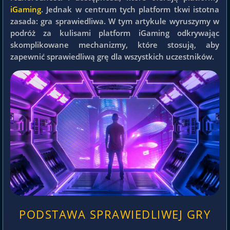
iGaming
. Jednak w centrum tych platform tkwi istotna
zasada: gra sprawiedliwa. W tym artykule wyruszymy w
podróż za kulisami platform iGaming odkrywając
skomplikowane mechanizmy, które stosują, aby
zapewnić sprawiedliwą grę dla wszystkich uczestników.
PODSTAWA SPRAWIEDLIWEJ GRY