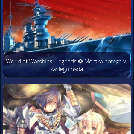
World of Warships: Legends ✪ Morska potęga w
zasięgu pada