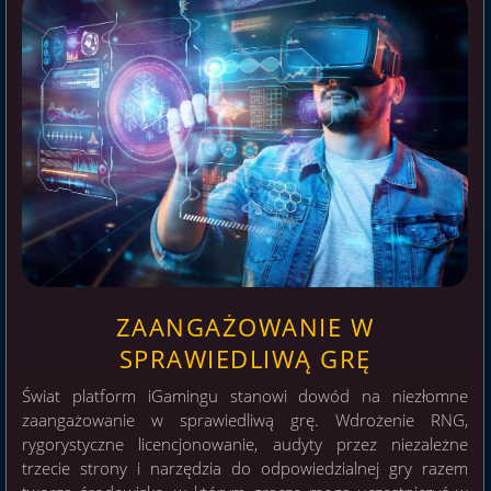
ZAANGAŻOWANIE W
SPRAWIEDLIWĄ GRĘ
Świat platform iGamingu stanowi dowód na niezłomne
zaangażowanie w sprawiedliwą grę. Wdrożenie RNG,
rygorystyczne licencjonowanie, audyty przez niezależne
trzecie strony i narzędzia do odpowiedzialnej gry razem