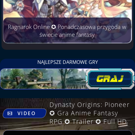
Ragnarok Online ✪ Ponadczasowa przygoda w
świecie anime fantasy
NAJLEPSZE DARMOWE GRY
Dynasty Origins: Pioneer
.
✪ Gra Anime Fantasy
VIDEO
RPG ✪ Trailer ✪ Full HD