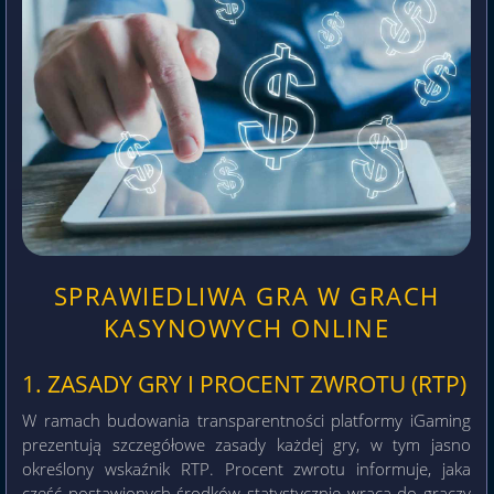
SPRAWIEDLIWA GRA W GRACH
KASYNOWYCH ONLINE
1. ZASADY GRY I PROCENT ZWROTU (RTP)
W ramach budowania transparentności platformy iGaming
prezentują szczegółowe zasady każdej gry, w tym jasno
określony wskaźnik RTP. Procent zwrotu informuje, jaka
część postawionych środków statystycznie wraca do graczy