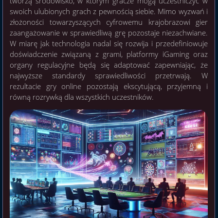
tworzą środowisko, w którym gracze mogą uczestniczyć w
swoich ulubionych grach z pewnością siebie. Mimo wyzwań i
złożoności towarzyszących cyfrowemu krajobrazowi gier
zaangażowanie w sprawiedliwą grę pozostaje niezachwiane.
W miarę jak technologia nadal się rozwija i przedefiniowuje
doświadczenie związaną z grami, platformy iGaming oraz
organy regulacyjne będą się adaptować zapewniając, że
najwyższe standardy sprawiedliwości przetrwają. W
rezultacie gry online pozostają ekscytującą, przyjemną i
równą rozrywką dla wszystkich uczestników.