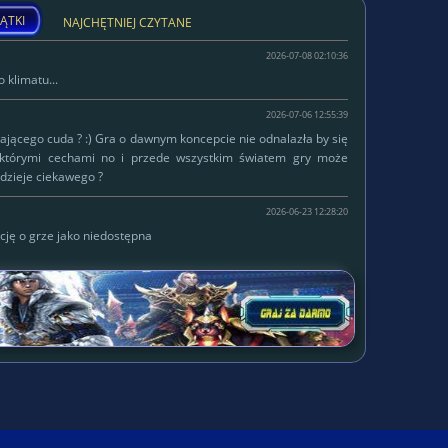
ĄTKI
NAJCHĘTNIEJ CZYTANE
2026-07-08 02:10:36
 klimatu...
2026-07-06 12:55:39
łającego cuda ? :) Gra o dawnym koncepcie nie odnalazła by się
ektórymi cechami no i przede wszystkim światem gry może
dzieje ciekawego ?
2026-06-23 12:28:20
cję o grze jako niedostępna
W serwisie od
Lokalizacja:
2015-10-14
Status:
własna firma
WWW:
https://ski-jumps.pl/
Gram w:
Delirium ;)
Ulubione gatunki:
mmorpg, strategiczne, inne
Tematyka gier:
Preferowana grafika:
Platformy:
pc, windows phone
O sobie: