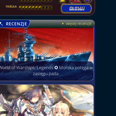
FABUŁA
[
\
\
\
\
\
\
\
\
]
RECENZJE
więcej recenzjii
World of Warships: Legends ✪ Morska potęga w
zasięgu pada