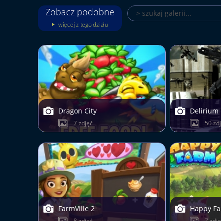
Zobacz podobne
więcej z tego działu
Dragon City
Delirium
7 zdjęć
50 zd
FarmVille 2
Happy F
8 zdjęć
7 zdj