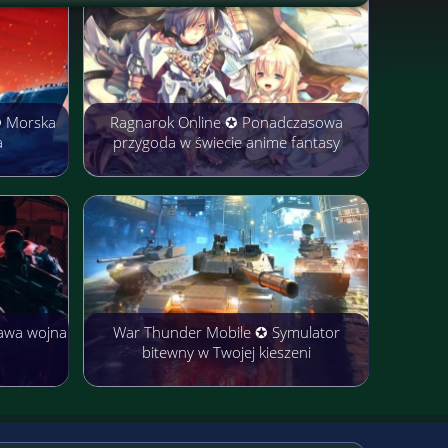
✪ Morska
Ragnarok Online ✪ Ponadczasowa
a
przygoda w świecie anime fantasy
awa wojna
War Thunder Mobile ✪ Symulator
bitewny w Twojej kieszeni