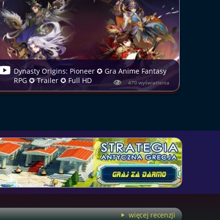
Dynasty Origins: Pioneer ✪ Gra Anime Fantasy
RPG ✪ Trailer ✪ Full HD
470 wyświetlenia
więcej recenzji