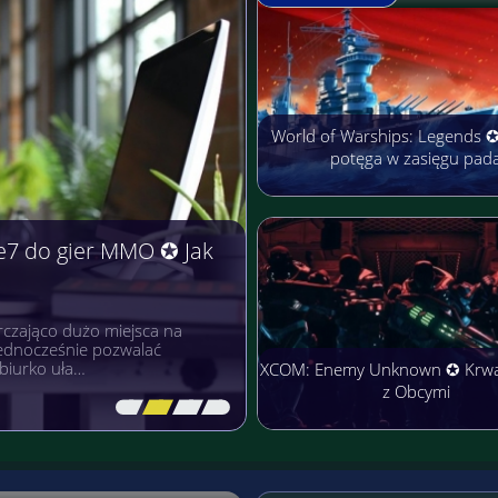
World of Warships: Legends 
potęga w zasięgu pad
e7 do gier MMO ✪ Jak
czająco dużo miejsca na
 jednocześnie pozwalać
biurko uła…
XCOM: Enemy Unknown ✪ Krw
z Obcymi
[\
\\
\\
\]