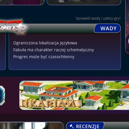
Sprawdź wady i zalety gry!
WADY
Ograniczona lokalizacja językowa
Fabuła ma charakter raczej schematyczny
Progres może być czasochłonny
RECENZJE