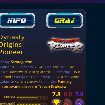
Dynasty
Origins:
Pioneer
Strategiczne
Rodzaj:
rafika:
3D •
Premiera:
2024 •
PvP:
Tak
• PvE:
Tak •
oszt:
Darmowa ✪ Mikropłatności
•
Platformy:
iOS ✪
Android
• Wersja PL:
Nie
•
Producent:
YOUZU Games
•
Fantasy
Wydawca:
YOUZU Games •
Tematyka:
inspirowane okresem Trzech Królestw
7.8
0.0
7.0
GRAFIKA
[
\
\
\
\
\
\
\
\
]
RYWALNOŚĆ
[
\
\
\
\
\
\
\
\
]