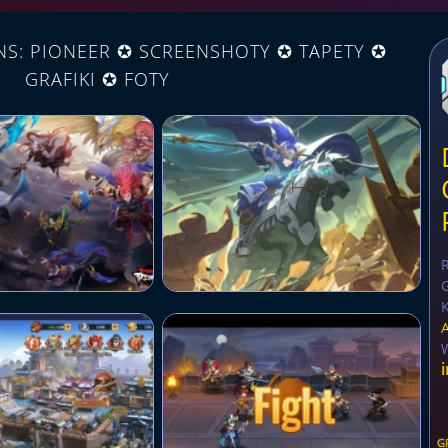
NS: PIONEER ✪ SCREENSHOTY ✪ TAPETY ✪
GRAFIKI ✪ FOTY
G
K
G