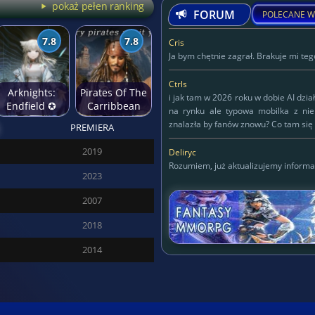
pokaż pełen ranking
FORUM
POLECANE W
7.8
7.8
Cris
Ja bym chętnie zagrał. Brakuje mi tego
Ctrls
Arknights:
Pirates Of The
i jak tam w 2026 roku w dobie AI dzia
Endfield ✪
Carribbean
na rynku ale typowa mobilka z ni
Anime świat
znalazła by fanów znowu? Co tam się 
PREMIERA
przyszłości
Deliryc
2019
Deliryc
Rozumiem, już aktualizujemy informa
2023
KAPITAN
2007
125
2018
2014
SĘDZIA DREDD
427