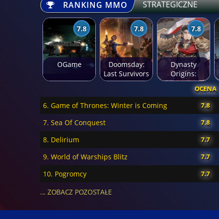
STRATEGICZNE
RANKING MMO
7.8
7.8
7.8
OGame
Doomsday:
Dynasty
Last Survivors
Origins:
Pioneer
OCENA
6. Game of Thrones: Winter is Coming
7.8
7. Sea Of Conquest
7.8
8. Delirium
7.7
9. World of Warships Blitz
7.7
10. Pogromcy
7.7
... ZOBACZ POZOSTAŁE