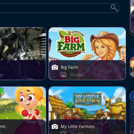
Big Farm
jęć
20 zdjęć
arm
My Little Farmies
ęć
15 zdjęć